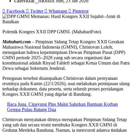
calendar_month
Jum, 23 Jan 2026
Facebook
Twitter
Whatsapp
Pinterest
Polemik Kongres XXII DPP GMNI. (MahabariFoto)
Mahabari.com
– Pimpinan Sidang Tetap Kongres XXII Gerakan
Mahasiswa Nasional Indonesia (GMNI), Christovan Loloh,
menegaskan bahwa kepemimpinan Dewan Pimpinan Pusat (DPP)
GMNI periode 2025–2028 yang sah secara organisasi dan
konstitusional adalah Risyad Fahlefi sebagai Ketua Umum dan Patra
Dewa sebagai Sekretaris Jenderal.
Penegasan tersebut disampaikan Christovan dalam pernyataan
resminya pada Kamis (22/1/2026), usai melakukan peninjauan ulang
terhadap dokumen, data peserta, serta seluruh proses persidangan
Kongres XXII GMNI yang digelar di Bandung.
Baca Juga
Cipayung Plus Malut Salurkan Bantuan Korban
Gempa Pulau Batang Dua
Christovan menyatakan dirinya merupakan Pimpinan Sidang Tetap
yang sah dan secara resmi membuka Kongres XXII GMNI di
Gedung Merdeka Bandung. Namun, ia menyoroti adanya tindakan