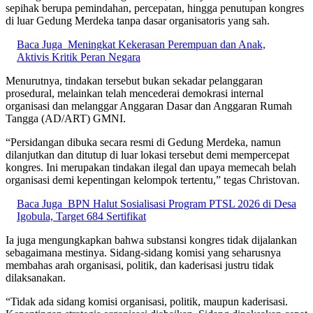
sepihak berupa pemindahan, percepatan, hingga penutupan kongres
di luar Gedung Merdeka tanpa dasar organisatoris yang sah.
Baca Juga
Meningkat Kekerasan Perempuan dan Anak,
Aktivis Kritik Peran Negara
Menurutnya, tindakan tersebut bukan sekadar pelanggaran
prosedural, melainkan telah mencederai demokrasi internal
organisasi dan melanggar Anggaran Dasar dan Anggaran Rumah
Tangga (AD/ART) GMNI.
“Persidangan dibuka secara resmi di Gedung Merdeka, namun
dilanjutkan dan ditutup di luar lokasi tersebut demi mempercepat
kongres. Ini merupakan tindakan ilegal dan upaya memecah belah
organisasi demi kepentingan kelompok tertentu,” tegas Christovan.
Baca Juga
BPN Halut Sosialisasi Program PTSL 2026 di Desa
Igobula, Target 684 Sertifikat
Ia juga mengungkapkan bahwa substansi kongres tidak dijalankan
sebagaimana mestinya. Sidang-sidang komisi yang seharusnya
membahas arah organisasi, politik, dan kaderisasi justru tidak
dilaksanakan.
“Tidak ada sidang komisi organisasi, politik, maupun kaderisasi.