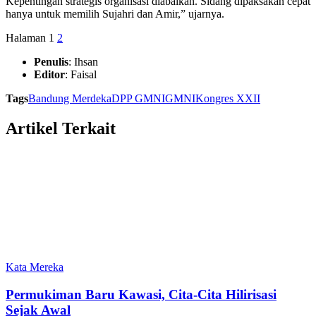
Kepentingan strategis organisasi diabaikan. Sidang dipaksakan cepat
hanya untuk memilih Sujahri dan Amir,” ujarnya.
Halaman
1
2
Penulis
: Ihsan
Editor
: Faisal
Tags
Bandung Merdeka
DPP GMNI
GMNI
Kongres XXII
Artikel Terkait
Kata Mereka
Permukiman Baru Kawasi, Cita-Cita Hilirisasi
Sejak Awal