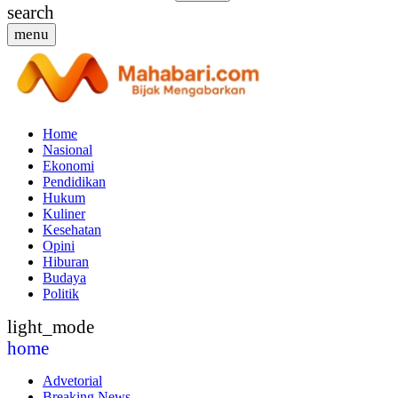
search
menu
Home
Nasional
Ekonomi
Pendidikan
Hukum
Kuliner
Kesehatan
Opini
Hiburan
Budaya
Politik
light_mode
home
Advetorial
Breaking News