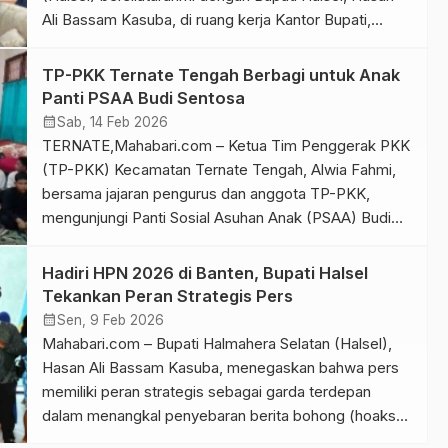
Ali Bassam Kasuba, di ruang kerja Kantor Bupati,
Kamis (26/2/2026). Pertemuan tersebut dipimpin
Ketua PWI Halsel, Samsudin Chalil, dalam rangka
TP-PKK Ternate Tengah Berbagi untuk Anak
menyampaikan kesiapan pelantikan pengurus baru
Panti PSAA Budi Sentosa
PWI Halmahera Selatan periode 2025–2027 sekaligus
calendar_month
Sab, 14 Feb 2026
memperkuat sinergi dengan pemerintah daerah.
TERNATE,Mahabari.com – Ketua Tim Penggerak PKK
Samsudin mengungkapkan, pelantikan […]
(TP-PKK) Kecamatan Ternate Tengah, Alwia Fahmi,
bersama jajaran pengurus dan anggota TP-PKK,
mengunjungi Panti Sosial Asuhan Anak (PSAA) Budi
Sentosa dan Rumah Sejahtera Maluku Utara, Sabtu
(24/3/2025). Kunjungan tersebut dirangkaikan dengan
Hadiri HPN 2026 di Banten, Bupati Halsel
penyerahan bingkisan kepada anak-anak panti
Tekankan Peran Strategis Pers
sebagai bentuk kepedulian sosial menyambut bulan
calendar_month
Sen, 9 Feb 2026
suci Ramadan. Alwia Fahmi mengatakan, kegiatan
Mahabari.com – Bupati Halmahera Selatan (Halsel),
berbagi […]
Hasan Ali Bassam Kasuba, menegaskan bahwa pers
memiliki peran strategis sebagai garda terdepan
dalam menangkal penyebaran berita bohong (hoaks)
di tengah masyarakat. Hal tersebut disampaikan