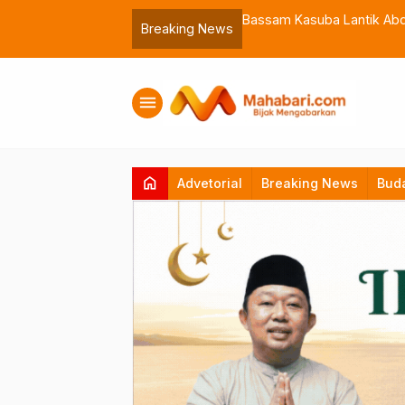
 Muhammadiyah Malut
Bassam Kasuba Lantik Abdil
Breaking News
menu
home
Advetorial
Breaking News
Bud