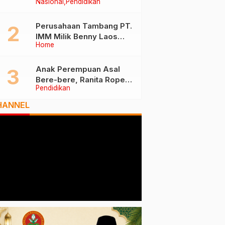
Nasional
Pendidikan
Tiga Besar Nasional, Tim
Penilai Lakukan Visitasi di
Ternate
Perusahaan Tambang PT.
IMM Milik Benny Laos
Home
Diduga Tak Miliki Izin HPH
Anak Perempuan Asal
Bere-bere, Ranita Rope
Pendidikan
Dikukuhkan Sebagai Guru
Besar dan Rektor Ummu
HANNEL