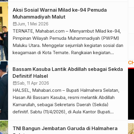
perusahaan di Pulau Obi serta sejumlah wilayah di
Maluku Utara. Hewan kurban yang disalurkan terdiri
Aksi Sosial Warnai Milad ke-94 Pemuda
dari 43 ekor sapi dan tiga ekor kambing. Sebanyak 25
Muhammadiyah Malut
hewan kurban didistribusikan ke desa-desa […]
calendar_month
Jum, 1 Mei 2026
TERNATE, Mahabari.com – Menyambut Milad ke-94,
Pimpinan Wilayah Pemuda Muhammadiyah (PWPM)
Maluku Utara. Menggelar sejumlah kegiatan sosial dan
keagamaan di Kota Ternate. Rangkaian kegiatan
tersebut dimulai sejak awal Mei 2026 dan melibatkan
C
seluruh pengurus wilayah serta masyarakat setempat.
Bassam Kasuba Lantik Abdillah sebagai Sekda
Kegiatan diawali dengan aksi bersih-bersih di Masjid
Definitif Halsel
An-Nur yang berlokasi di Kelurahan Kastela, Pulau
calendar_month
Sab, 11 Apr 2026
Ternate, pada Jumat […]
HALSEL, Mahabari.com – Bupati Halmahera Selatan,
Hasan Ali Bassam Kasuba, resmi melantik Abdillah
Kamarullah, sebagai Sekretaris Daerah (Sekda)
definitif. Sabtu (11/4/2026), di Aula Kantor Bupati
Halmahera Selatan. Pelantikan tersebut berdasarkan
Surat Keputusan (SK). Nomor 800.1.3.3/KEP/04/2026
TNI Bangun Jembatan Garuda di Halmahera
tentang pengangkatan dalam Jabatan Pimpinan Tinggi