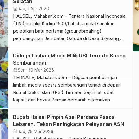
Selatan
Pratama Pegawai Negeri Sipil di lingkungan
calendar_month
Rab, 1 Apr 2026
Pemerintah Kabupaten Halmahera Selatan.
HALSEL, Mahabari.com – Tentara Nasional Indonesia
Pengangkatan Abdillah Kamarullah juga […]
(TNI) melalui Kodim 1509/Labuha melaksanakan
peletakan batu pertama (groundbreaking)
pembangunan Jembatan Garuda di Desa Sayoang,
Kecamatan Bacan Timur, Kabupaten Halmahera
Selatan, Rabu (1/4/2026). Kegiatan tersebut dihadiri
Diduga Limbah Medis Milik RSI Ternate Buang
Dandim 1509/Labuha Letkol Inf Syamsul, S.I.P., Wakil
Sembarangan
Bupati Halmahera Selatan Helmi Umar Muchsin, S.E.,
calendar_month
Sen, 30 Mar 2026
perwakilan Dinas Pekerjaan Umum, Camat Bacan
TERNATE, Mahabari.com – Dugaan pembuangan
Timur, serta tokoh […]
limbah medis secara sembarangan terjadi di depan
Rumah Sakit Islam (RSI) Ternate. Sejumlah obat
kapsul dan bekas Perban berdarah ditemukan
bercampur dengan sampah rumah tangga di tempat
pembuangan terbuka yang berada persis di area
Bupati Halsel Pimpin Apel Perdana Pasca
depan rumah sakit. Berdasarkan pantauan di lokasi,
Lebaran, Tekan Peningkatan Pelayanan ASN
terlihat berbagai jenis limbah medis seperti kemasan
calendar_month
Rab, 25 Mar 2026
obat, blister […]
HALSEL, Mahabari.com – Bupati Kabupaten