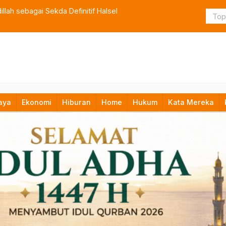
lah sebagai Sekda Definitif Halsel
TNI Bangun
aya
Ekonomi
Hiburan
Home
Hukum
Kata Mereka