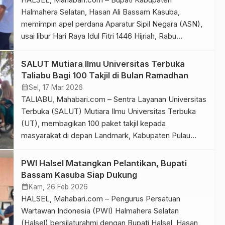
Halmahera Selatan, Hasan Ali Bassam Kasuba,
memimpin apel perdana Aparatur Sipil Negara (ASN),
usai libur Hari Raya Idul Fitri 1446 Hijriah, Rabu
(25/3/2025). Kegiatan yang dipusatkan di Lapangan
Kantor Bupati ini dirangkaikan dengan acara halal
SALUT Mutiara Ilmu Universitas Terbuka
bihalal bersama jajaran pemerintah daerah. Apel
Taliabu Bagi 100 Takjil di Bulan Ramadhan
tersebut dihadiri Sekretaris Daerah, para asisten, staf
calendar_month
Sel, 17 Mar 2026
ahli, pimpinan […]
TALIABU, Mahabari.com – Sentra Layanan Universitas
Terbuka (SALUT) Mutiara Ilmu Universitas Terbuka
(UT), membagikan 100 paket takjil kepada
masyarakat di depan Landmark, Kabupaten Pulau
Taliabu, Minggu (15/3/2026). Kegiatan ini disambut
antusias warga yang melintas. Sebanyak 100 paket
PWI Halsel Matangkan Pelantikan, Bupati
tersebut terdiri dari 50 kotak makanan ringan dan 50
Bassam Kasuba Siap Dukung
paket minuman es teler atau es buah. Pembagian takjil
calendar_month
Kam, 26 Feb 2026
[…]
HALSEL, Mahabari.com – Pengurus Persatuan
Wartawan Indonesia (PWI) Halmahera Selatan
(Halsel) bersilaturahmi dengan Bupati Halsel, Hasan