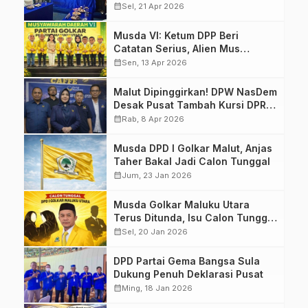
Kursi DPR RI
calendar_month
Sel, 21 Apr 2026
Musda VI: Ketum DPP Beri
Catatan Serius, Alien Mus
Mampu Atau Tidak?
calendar_month
Sen, 13 Apr 2026
Malut Dipinggirkan! DPW NasDem
Desak Pusat Tambah Kursi DPR
RI, Jangan Tutup Mata
calendar_month
Rab, 8 Apr 2026
Musda DPD I Golkar Malut, Anjas
Taher Bakal Jadi Calon Tunggal
calendar_month
Jum, 23 Jan 2026
Musda Golkar Maluku Utara
Terus Ditunda, Isu Calon Tunggal
Menguat
calendar_month
Sel, 20 Jan 2026
DPD Partai Gema Bangsa Sula
Dukung Penuh Deklarasi Pusat
calendar_month
Ming, 18 Jan 2026