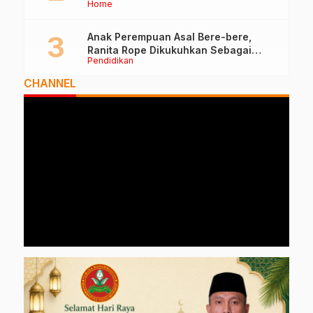
Home
Anak Perempuan Asal Bere-bere,
Ranita Rope Dikukuhkan Sebagai
Pendidikan
Guru Besar dan Rektor Ummu
CHANNEL