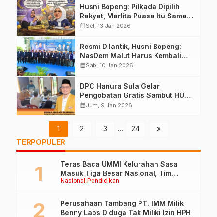
Husni Bopeng: Pilkada Dipilih
Rakyat, Marlita Puasa Itu Sama
Saja
calendar_month
Sel, 13 Jan 2026
Resmi Dilantik, Husni Bopeng:
NasDem Malut Harus Kembali
Solid
calendar_month
Sab, 10 Jan 2026
DPC Hanura Sula Gelar
Pengobatan Gratis Sambut HUT
ke-19
calendar_month
Jum, 9 Jan 2026
1
2
3
…
24
»
TERPOPULER
Teras Baca UMMI Kelurahan Sasa
Masuk Tiga Besar Nasional, Tim
Nasional
Pendidikan
Penilai Lakukan Visitasi di Ternate
Perusahaan Tambang PT. IMM Milik
Benny Laos Diduga Tak Miliki Izin HPH