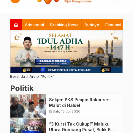
home
Advetorial
Breaking News
Budaya
Ekonomi
Hi
Beranda
»
Arsip "Politik"
Politik
Sekjen PKS Pimpin Rakor se-
Malut di Halsel
calendar_month
Sab, 18 Jul 2026
“3 Kursi Tak Cukup!” Maluku
Utara Guncang Pusat, Bidik 6