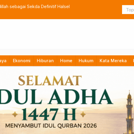
atan Garuda di Halmahera Selatan
D
aya
Ekonomi
Hiburan
Home
Hukum
Kata Mereka