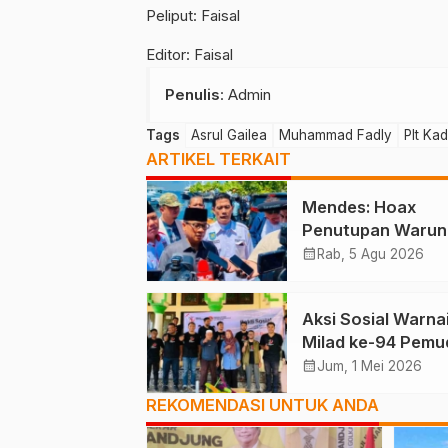
Peliput: Faisal
Editor: Faisal
Penulis
: Admin
Tags
Asrul Gailea
Muhammad Fadly
Plt Kad
ARTIKEL TERKAIT
Mendes: Hoax
Penutupan Warun
Desa Dibuat AI
calendar_month
Rab, 5 Agu 2026
Aksi Sosial Warna
Milad ke-94 Pemu
Muhammadiyah M
calendar_month
Jum, 1 Mei 2026
REKOMENDASI UNTUK ANDA