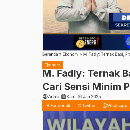
Beranda
»
Ekonomi
»
M. Fadly: Ternak Babi, Pl
Ekonomi
M. Fadly: Ternak Ba
Cari Sensi Minim P
account_circle
calendar_month
Admin
Kam, 16 Jan 2025
Facebook
Twitter
Whatsapp