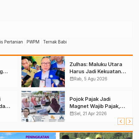
is Pertanian
PWPM
Ternak Babi
Zulhas: Maluku Utara
g
Harus Jadi Kekuatan
Perikanan
calendar_month
Rab, 5 Agu 2026
i
Pojok Pajak Jadi
da
Magnet Wajib Pajak,
alut
PAD Terdongkrak
calendar_month
Sel, 21 Apr 2026