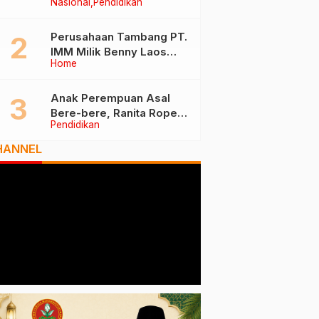
Nasional
Pendidikan
Tiga Besar Nasional, Tim
Penilai Lakukan Visitasi di
Ternate
Perusahaan Tambang PT.
IMM Milik Benny Laos
Home
Diduga Tak Miliki Izin HPH
Anak Perempuan Asal
Bere-bere, Ranita Rope
Pendidikan
Dikukuhkan Sebagai Guru
Besar dan Rektor Ummu
HANNEL