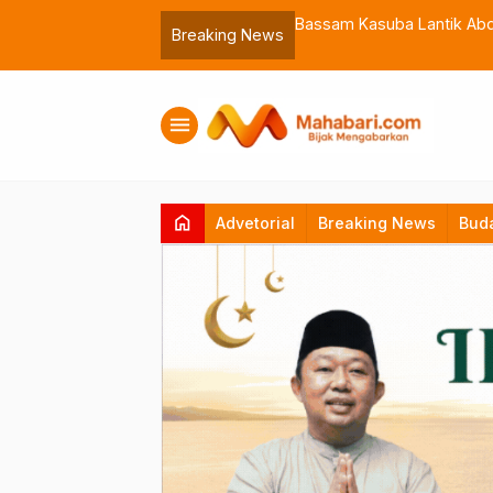
ebagai Sekda Definitif Halsel
TNI Bangun Jemb
Breaking News
menu
home
Advetorial
Breaking News
Bud