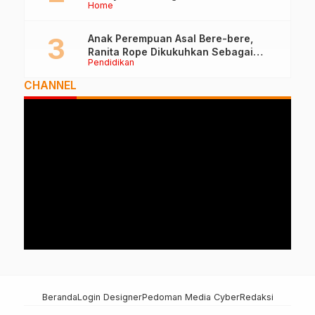
Home
Anak Perempuan Asal Bere-bere,
Ranita Rope Dikukuhkan Sebagai
Pendidikan
Guru Besar dan Rektor Ummu
CHANNEL
Beranda
Login Designer
Pedoman Media Cyber
Redaksi