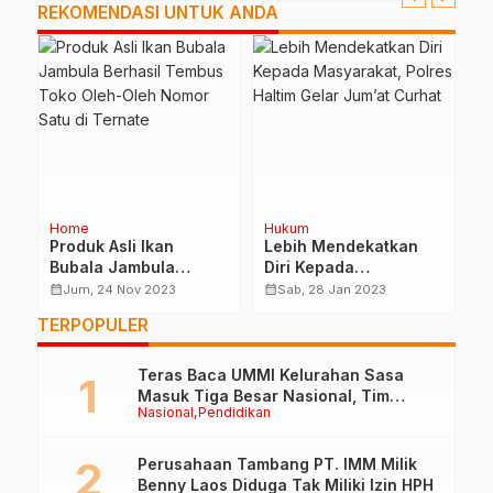
REKOMENDASI UNTUK ANDA
Home
Hukum
H
Produk Asli Ikan
Lebih Mendekatkan
K
us
Bubala Jambula
Diri Kepada
D
Berhasil Tembus Toko
Masyarakat, Polres
S
calendar_month
calendar_month
calendar_month
Jum, 24 Nov 2023
Sab, 28 Jan 2023
Oleh-Oleh Nomor Satu
Haltim Gelar Jum’at
S
TERPOPULER
di Ternate
Curhat
Teras Baca UMMI Kelurahan Sasa
Masuk Tiga Besar Nasional, Tim
Nasional
Pendidikan
Penilai Lakukan Visitasi di Ternate
Perusahaan Tambang PT. IMM Milik
Benny Laos Diduga Tak Miliki Izin HPH