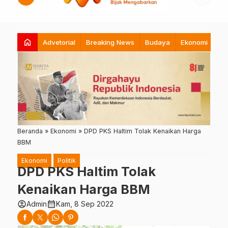
home
Advetorial
Breaking News
Budaya
Ekonomi
Hi
Beranda
»
Ekonomi
»
DPD PKS Haltim Tolak Kenaikan Harga
BBM
Ekonomi
Politik
DPD PKS Haltim Tolak
Kenaikan Harga BBM
account_circle
calendar_month
Admin
Kam, 8 Sep 2022