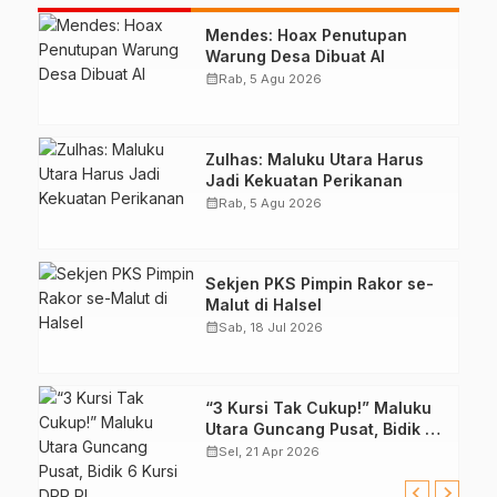
Mendes: Hoax Penutupan
Warung Desa Dibuat AI
calendar_month
Rab, 5 Agu 2026
Zulhas: Maluku Utara Harus
Jadi Kekuatan Perikanan
calendar_month
Rab, 5 Agu 2026
Sekjen PKS Pimpin Rakor se-
Malut di Halsel
calendar_month
Sab, 18 Jul 2026
“3 Kursi Tak Cukup!” Maluku
Utara Guncang Pusat, Bidik 6
Kursi DPR RI
calendar_month
Sel, 21 Apr 2026