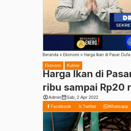
Beranda
»
Ekonomi
»
Harga Ikan di Pasar Dufa-
Ekonomi
Kuliner
Harga Ikan di Pasa
ribu sampai Rp20 
account_circle
calendar_month
Admin
Sab, 2 Apr 2022
Facebook
Twitter
Whatsapp