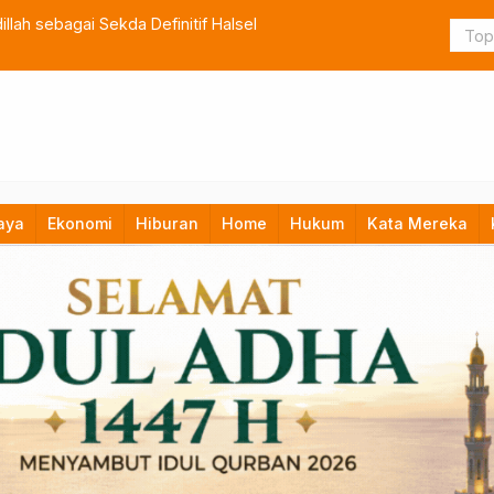
lah sebagai Sekda Definitif Halsel
TNI Bangun
aya
Ekonomi
Hiburan
Home
Hukum
Kata Mereka