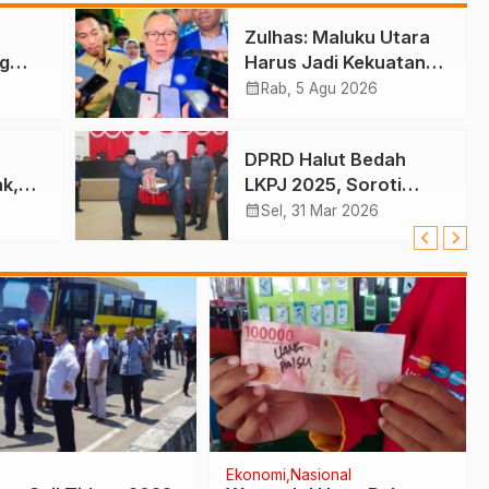
Zulhas: Maluku Utara
g
Harus Jadi Kekuatan
Perikanan
calendar_month
Rab, 5 Agu 2026
DPRD Halut Bedah
k,
LKPJ 2025, Soroti
Kinerja dan Defisit
calendar_month
Sel, 31 Mar 2026
Anggaran
Ekonomi
Nasional