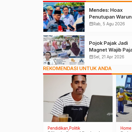
Mendes: Hoax
Penutupan Warun
Desa Dibuat AI
calendar_month
Rab, 5 Agu 2026
Pojok Pajak Jadi
Magnet Wajib Paja
PAD Terdongkrak
calendar_month
Sel, 21 Apr 2026
REKOMENDASI UNTUK ANDA
Pendidikan
Politik
Home