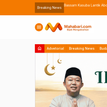
 Muhammadiyah Malut
Bassam Kasuba Lantik Abdil
Breaking News
menu
home
Advetorial
Breaking News
Bud