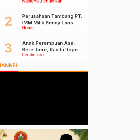
Nasional
Pendidikan
Tiga Besar Nasional, Tim
Penilai Lakukan Visitasi di
Ternate
Perusahaan Tambang PT.
IMM Milik Benny Laos
Home
Diduga Tak Miliki Izin HPH
Anak Perempuan Asal
Bere-bere, Ranita Rope
Pendidikan
Dikukuhkan Sebagai Guru
Besar dan Rektor Ummu
HANNEL