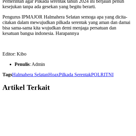
Pemerintah agar Pilkada serentak tahun 2024 ini berjalan penuh
kesejukan tanpa ada gesekan yang begitu berarti.
Pengurus IPMAJOR Halmahera Selatan semoga apa yang dicita-
citakan dalam mewujudkan pilkada serentak yang aman dan damai
bisa sama-sama kita wujudkan demi menjaga persatuan dan
kesatuan bangsa indonesia. Harapannya
Editor: Kibo
Penulis
: Admin
Tags
Halmahera Selatan
Hoax
Pilkada Serentak
POLRI
TNI
Artikel Terkait