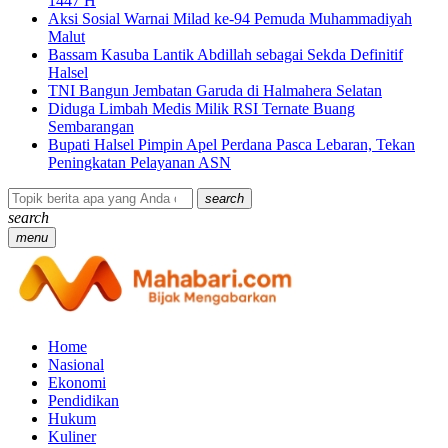
1447 H
Aksi Sosial Warnai Milad ke-94 Pemuda Muhammadiyah
Malut
Bassam Kasuba Lantik Abdillah sebagai Sekda Definitif
Halsel
TNI Bangun Jembatan Garuda di Halmahera Selatan
Diduga Limbah Medis Milik RSI Ternate Buang
Sembarangan
Bupati Halsel Pimpin Apel Perdana Pasca Lebaran, Tekan
Peningkatan Pelayanan ASN
search
search
menu
Home
Nasional
Ekonomi
Pendidikan
Hukum
Kuliner