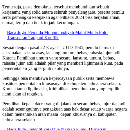
Tentu saja, pesta demokrasi tersebut membutuhkan sebuah
kerjasama yang solid antara seluruh penyelenggara, peserta pemilu
serta pemangku kebijakan agar Pilkada 2024 bisa berjalan aman,
damai, tertip dan tidak terjadi kecurangan.
Baca Juga
Pemuda Muhammadiyah Malut Minta Polri
Transparan Tangani Konflik
Sesuai dengan pasal 22 E ayat 1 UUD 1945, pemilu harus di
laksanakan secara asas, lansung, umum, bebas, rahasia jujur, adil.
Karena Pemilihan umum yang secara, lansung, umum, bebas,
rahasia jujur, adil adalah pilar yang memberi ligitimasih kuat, pada
pemerintahan yang terpilih nantinya,
Sehingga bisa membawa kepercayaan publik serta membawa
kostitusi pemeritahan khususnya di kabupaten halmahera selatan.
Karena tanpa ligitimasih, kridibilitas. pemerintahan yang terpilih
nanti akan di ragukan.
Pemilihan kepala daera yang di jalankan secara bebas, jujur dan adil,
adalah sesungguhnya pengakuan atas hak dasar setiap warga negara
dalam menentukan arah massa depan khususnya di kabupaten
halmahera selatan
Baca Juga
Indentifikasi Dua Naskah Kuno, Dispersip: