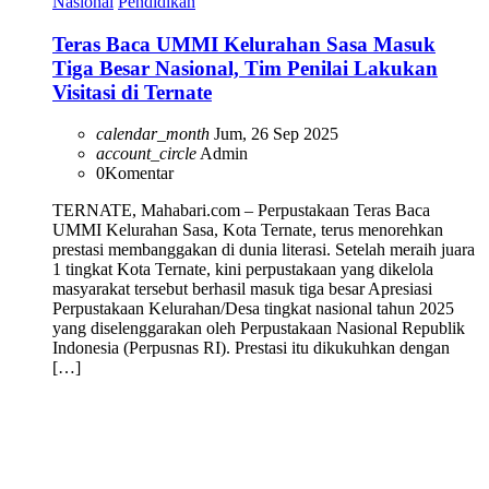
Nasional
Pendidikan
Teras Baca UMMI Kelurahan Sasa Masuk
Tiga Besar Nasional, Tim Penilai Lakukan
Visitasi di Ternate
calendar_month
Jum, 26 Sep 2025
account_circle
Admin
0
Komentar
TERNATE, Mahabari.com – Perpustakaan Teras Baca
UMMI Kelurahan Sasa, Kota Ternate, terus menorehkan
prestasi membanggakan di dunia literasi. Setelah meraih juara
1 tingkat Kota Ternate, kini perpustakaan yang dikelola
masyarakat tersebut berhasil masuk tiga besar Apresiasi
Perpustakaan Kelurahan/Desa tingkat nasional tahun 2025
yang diselenggarakan oleh Perpustakaan Nasional Republik
Indonesia (Perpusnas RI). Prestasi itu dikukuhkan dengan
[…]