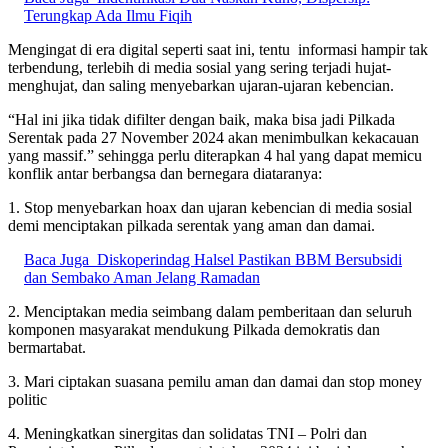
Terungkap Ada Ilmu Fiqih
Mengingat di era digital seperti saat ini, tentu informasi hampir tak
terbendung, terlebih di media sosial yang sering terjadi hujat-
menghujat, dan saling menyebarkan ujaran-ujaran kebencian.
“Hal ini jika tidak difilter dengan baik, maka bisa jadi Pilkada
Serentak pada 27 November 2024 akan menimbulkan kekacauan
yang massif.” sehingga perlu diterapkan 4 hal yang dapat memicu
konflik antar berbangsa dan bernegara diataranya:
1. Stop menyebarkan hoax dan ujaran kebencian di media sosial
demi menciptakan pilkada serentak yang aman dan damai.
Baca Juga
Diskoperindag Halsel Pastikan BBM Bersubsidi
dan Sembako Aman Jelang Ramadan
2. Menciptakan media seimbang dalam pemberitaan dan seluruh
komponen masyarakat mendukung Pilkada demokratis dan
bermartabat.
3. Mari ciptakan suasana pemilu aman dan damai dan stop money
politic
4. Meningkatkan sinergitas dan solidatas TNI – Polri dan