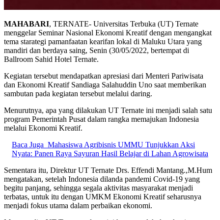
MAHABARI
, TERNATE- Universitas Terbuka (UT) Ternate
menggelar Seminar Nasional Ekonomi Kreatif dengan mengangkat
tema starategi pamanfaatan kearifan lokal di Maluku Utara yang
mandiri dan berdaya saing, Senin (30/05/2022, bertempat di
Ballroom Sahid Hotel Ternate.
Kegiatan tersebut mendapatkan apresiasi dari Menteri Pariwisata
dan Ekonomi Kreatif Sandiaga Salahuddin Uno saat memberikan
sambutan pada kegiatan tersebut melalui daring.
Menurutnya, apa yang dilakukan UT Ternate ini menjadi salah satu
program Pemerintah Pusat dalam rangka memajukan Indonesia
melalui Ekonomi Kreatif.
Baca Juga
Mahasiswa Agribisnis UMMU Tunjukkan Aksi
Nyata: Panen Raya Sayuran Hasil Belajar di Lahan Agrowisata
Sementara itu, Direktur UT Ternate Drs. Effendi Mantang.,M.Hum
mengatakan, setelah Indonesia dilanda pandemi Covid-19 yang
begitu panjang, sehingga segala aktivitas masyarakat menjadi
terbatas, untuk itu dengan UMKM Ekonomi Kreatif seharusnya
menjadi fokus utama dalam perbaikan ekonomi.