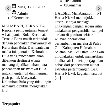
Fahrun
calendar_month
0
Komentar
Ming, 17 Jul 2022
account_circle
HALSEL, Mahabari.com – PT
Admin
Harita Nickel menunjukkan
0
Komentar
keseriusannya menjaga
MAHABARI, TERNATE–
lingkungan dengan secara rutin
Rencana pembangunan tempat
melakukan pengambilan sampel
wisata pantai Bula, Kecamatan
air laut di perairan sekitar
Ternate Barat masih terkendala
wilayah operasional
dengan penolakan masyarakat di
pertambangan mereka di Pulau
Kelurahan Bula. Dari pantauan
Obi, Kabupaten Halmahera
media ini, pantai di Kelurahan
Selatan, Maluku Utara. Langkah
Bula yang rencananya akan
ini dilakukan untuk memastikan
dibangun destinasi wisata
kualitas air laut tetap terjaga dan
memang dijadikan lahan mata
bebas dari pencemaran akibat
pencaharian masyarakat Bula
aktivitas pertambangan. Bagi
untuk mengambil dan menjual
Harita Nickel, kegiatan tersebut
pasir pantai. Masyarakat
[…]
Kelurahan Bula yang tidak ingin
namanya dipublis mengatakan,
[…]
Terpopuler