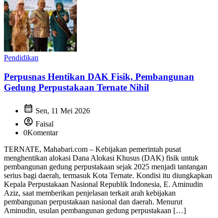
Pendidikan
Perpusnas Hentikan DAK Fisik, Pembangunan
Gedung Perpustakaan Ternate Nihil
calendar_month
Sen, 11 Mei 2026
account_circle
Faisal
0
Komentar
TERNATE, Mahabari.com – Kebijakan pemerintah pusat
menghentikan alokasi Dana Alokasi Khusus (DAK) fisik untuk
pembangunan gedung perpustakaan sejak 2025 menjadi tantangan
serius bagi daerah, termasuk Kota Ternate. Kondisi itu diungkapkan
Kepala Perpustakaan Nasional Republik Indonesia, E. Aminudin
Aziz, saat memberikan penjelasan terkait arah kebijakan
pembangunan perpustakaan nasional dan daerah. Menurut
Aminudin, usulan pembangunan gedung perpustakaan […]