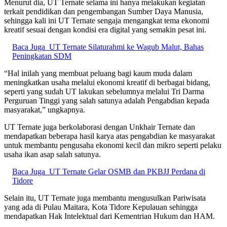
Menurut dia, UT Ternate selama ini hanya melakukan kegiatan
terkait pendidikan dan pengembangan Sumber Daya Manusia,
sehingga kali ini UT Ternate sengaja mengangkat tema ekonomi
kreatif sesuai dengan kondisi era digital yang semakin pesat ini.
Baca Juga
UT Ternate Silaturahmi ke Wagub Malut, Bahas
Peningkatan SDM
“Hal inilah yang membuat peluang bagi kaum muda dalam
meningkatkan usaha melalui ekonomi kreatif di berbagai bidang,
seperti yang sudah UT lakukan sebelumnya melalui Tri Darma
Perguruan Tinggi yang salah satunya adalah Pengabdian kepada
masyarakat,” ungkapnya.
UT Ternate juga berkolaborasi dengan Unkhair Ternate dan
mendapatkan beberapa hasil karya atas pengabdian ke masyarakat
untuk membantu pengusaha ekonomi kecil dan mikro seperti pelaku
usaha ikan asap salah satunya.
Baca Juga
UT Ternate Gelar OSMB dan PKBJJ Perdana di
Tidore
Selain itu, UT Ternate juga membantu mengusulkan Pariwisata
yang ada di Pulau Maitara, Kota Tidore Kepulauan sehingga
mendapatkan Hak Intelektual dari Kementrian Hukum dan HAM.