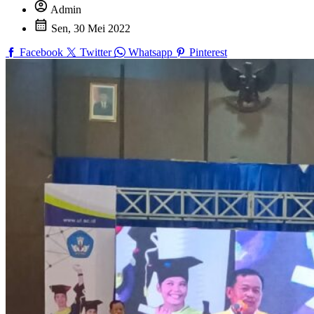
account_circle
Admin
calendar_month
Sen, 30 Mei 2022
Facebook
Twitter
Whatsapp
Pinterest