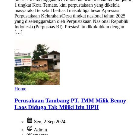
1 tingkat Kota Ternate, kini perpustakaan yang dikelola
masyarakat tersebut berhasil masuk tiga besar Apresiasi
Perpustakaan Kelurahan/Desa tingkat nasional tahun 2025
yang diselenggarakan oleh Perpustakaan Nasional Republik
Indonesia (Perpusnas RI). Prestasi itu dikukuhkan dengan
[…]
Home
Perusahaan Tambang PT. IMM Milik Benny
Laos Diduga Tak Miliki Izin HPH
calendar_month
Sen, 2 Sep 2024
account_circle
Admin