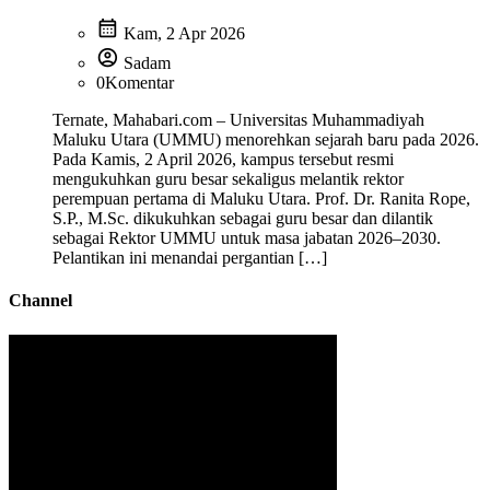
calendar_month
Kam, 2 Apr 2026
account_circle
Sadam
0
Komentar
Ternate, Mahabari.com – Universitas Muhammadiyah
Maluku Utara (UMMU) menorehkan sejarah baru pada 2026.
Pada Kamis, 2 April 2026, kampus tersebut resmi
mengukuhkan guru besar sekaligus melantik rektor
perempuan pertama di Maluku Utara. Prof. Dr. Ranita Rope,
S.P., M.Sc. dikukuhkan sebagai guru besar dan dilantik
sebagai Rektor UMMU untuk masa jabatan 2026–2030.
Pelantikan ini menandai pergantian […]
Channel