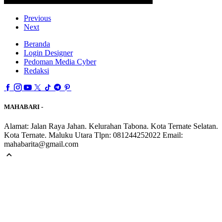
Previous
Next
Beranda
Login Designer
Pedoman Media Cyber
Redaksi
MAHABARI -
Alamat: Jalan Raya Jahan. Kelurahan Tabona. Kota Ternate Selatan.
Kota Ternate. Maluku Utara Tlpn: 081244252022 Email:
mahabarita@gmail.com
expand_less