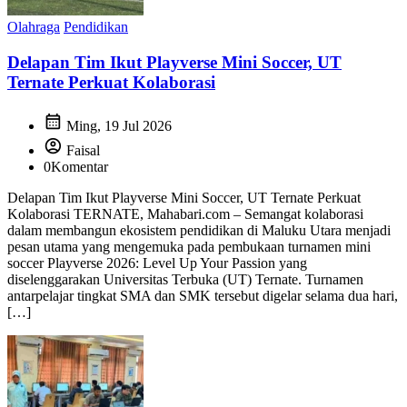
Olahraga
Pendidikan
Delapan Tim Ikut Playverse Mini Soccer, UT
Ternate Perkuat Kolaborasi
calendar_month
Ming, 19 Jul 2026
account_circle
Faisal
0
Komentar
Delapan Tim Ikut Playverse Mini Soccer, UT Ternate Perkuat
Kolaborasi TERNATE, Mahabari.com – Semangat kolaborasi
dalam membangun ekosistem pendidikan di Maluku Utara menjadi
pesan utama yang mengemuka pada pembukaan turnamen mini
soccer Playverse 2026: Level Up Your Passion yang
diselenggarakan Universitas Terbuka (UT) Ternate. Turnamen
antarpelajar tingkat SMA dan SMK tersebut digelar selama dua hari,
[…]