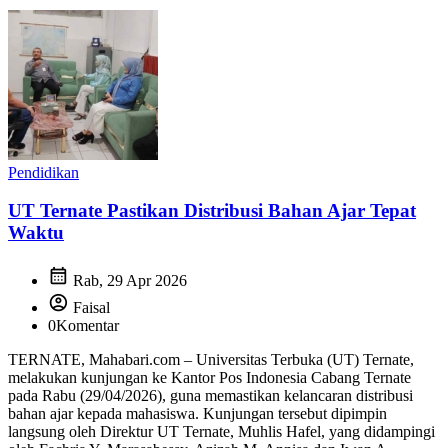
Pendidikan
UT Ternate Pastikan Distribusi Bahan Ajar Tepat
Waktu
calendar_month
Rab, 29 Apr 2026
account_circle
Faisal
0
Komentar
TERNATE, Mahabari.com – Universitas Terbuka (UT) Ternate,
melakukan kunjungan ke Kantor Pos Indonesia Cabang Ternate
pada Rabu (29/04/2026), guna memastikan kelancaran distribusi
bahan ajar kepada mahasiswa. Kunjungan tersebut dipimpin
langsung oleh Direktur UT Ternate, Muhlis Hafel, yang didampingi