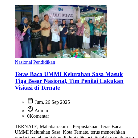
Nasional
Pendidikan
Teras Baca UMMI Kelurahan Sasa Masuk
Tiga Besar Nasional, Tim Penilai Lakukan
Visitasi di Ternate
calendar_month
Jum, 26 Sep 2025
account_circle
Admin
0
Komentar
TERNATE, Mahabari.com – Perpustakaan Teras Baca
UMMI Kelurahan Sasa, Kota Ternate, terus menorehkan
prestasi membanggakan di dunia literasi. Setelah meraih juara