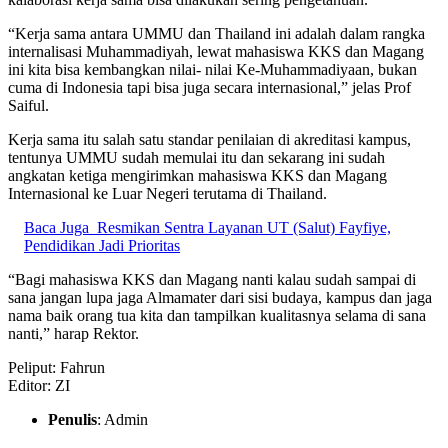
“Kerja sama antara UMMU dan Thailand ini adalah dalam rangka
internalisasi Muhammadiyah, lewat mahasiswa KKS dan Magang
ini kita bisa kembangkan nilai- nilai Ke-Muhammadiyaan, bukan
cuma di Indonesia tapi bisa juga secara internasional,” jelas Prof
Saiful.
Kerja sama itu salah satu standar penilaian di akreditasi kampus,
tentunya UMMU sudah memulai itu dan sekarang ini sudah
angkatan ketiga mengirimkan mahasiswa KKS dan Magang
Internasional ke Luar Negeri terutama di Thailand.
Baca Juga
Resmikan Sentra Layanan UT (Salut) Fayfiye,
Pendidikan Jadi Prioritas
“Bagi mahasiswa KKS dan Magang nanti kalau sudah sampai di
sana jangan lupa jaga Almamater dari sisi budaya, kampus dan jaga
nama baik orang tua kita dan tampilkan kualitasnya selama di sana
nanti,” harap Rektor.
Peliput: Fahrun
Editor: ZI
Penulis
: Admin