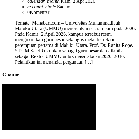
calendar_month
Kam, 2 Apr 2026
account_circle
Sadam
0
Komentar
Ternate, Mahabari.com – Universitas Muhammadiyah
Maluku Utara (UMMU) menorehkan sejarah baru pada 2026.
Pada Kamis, 2 April 2026, kampus tersebut resmi
mengukuhkan guru besar sekaligus melantik rektor
perempuan pertama di Maluku Utara. Prof. Dr. Ranita Rope,
S.P., M.Sc. dikukuhkan sebagai guru besar dan dilantik
sebagai Rektor UMMU untuk masa jabatan 2026–2030.
Pelantikan ini menandai pergantian […]
Channel