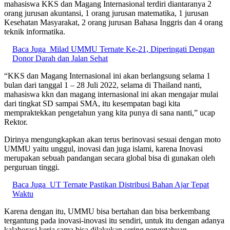
mahasiswa KKS dan Magang Internasional terdiri diantaranya 2
orang jurusan akuntansi, 1 orang jurusan matematika, 1 jurusan
Kesehatan Masyarakat, 2 orang jurusan Bahasa Inggris dan 4 orang
teknik informatika.
Baca Juga
Milad UMMU Ternate Ke-21, Diperingati Dengan
Donor Darah dan Jalan Sehat
“KKS dan Magang Internasional ini akan berlangsung selama 1
bulan dari tanggal 1 – 28 Juli 2022, selama di Thailand nanti,
mahasiswa kkn dan magang internasional ini akan mengajar mulai
dari tingkat SD sampai SMA, itu kesempatan bagi kita
mempraktekkan pengetahun yang kita punya di sana nanti,” ucap
Rektor.
Dirinya mengungkapkan akan terus berinovasi sesuai dengan moto
UMMU yaitu unggul, inovasi dan juga islami, karena Inovasi
merupakan sebuah pandangan secara global bisa di gunakan oleh
perguruan tinggi.
Baca Juga
UT Ternate Pastikan Distribusi Bahan Ajar Tepat
Waktu
Karena dengan itu, UMMU bisa bertahan dan bisa berkembang
tergantung pada inovasi-inovasi itu sendiri, untuk itu dengan adanya
kalaborasi kerja sama bisa dilakukan sering pengetahuan.