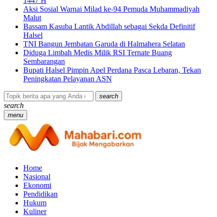
1447 H
Aksi Sosial Warnai Milad ke-94 Pemuda Muhammadiyah
Malut
Bassam Kasuba Lantik Abdillah sebagai Sekda Definitif
Halsel
TNI Bangun Jembatan Garuda di Halmahera Selatan
Diduga Limbah Medis Milik RSI Ternate Buang
Sembarangan
Bupati Halsel Pimpin Apel Perdana Pasca Lebaran, Tekan
Peningkatan Pelayanan ASN
search
search
menu
Home
Nasional
Ekonomi
Pendidikan
Hukum
Kuliner