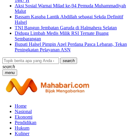
1447 H
Aksi Sosial Warnai Milad ke-94 Pemuda Muhammadiyah
Malut
Bassam Kasuba Lantik Abdillah sebagai Sekda Definitif
Halsel
TNI Bangun Jembatan Garuda di Halmahera Selatan
Diduga Limbah Medis Milik RSI Ternate Buang
Sembarangan
Bupati Halsel Pimpin Apel Perdana Pasca Lebaran, Tekan
Peningkatan Pelayanan ASN
search
search
menu
Home
Nasional
Ekonomi
Pendidikan
Hukum
Kuliner