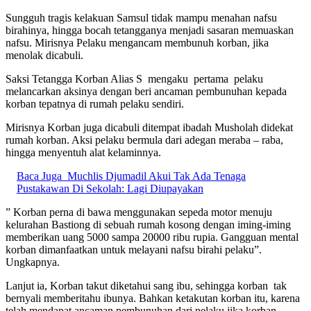
Sungguh tragis kelakuan Samsul tidak mampu menahan nafsu
birahinya, hingga bocah tetangganya menjadi sasaran memuaskan
nafsu. Mirisnya Pelaku mengancam membunuh korban, jika
menolak dicabuli.
Saksi Tetangga Korban Alias S mengaku pertama pelaku
melancarkan aksinya dengan beri ancaman pembunuhan kepada
korban tepatnya di rumah pelaku sendiri.
Mirisnya Korban juga dicabuli ditempat ibadah Musholah didekat
rumah korban. Aksi pelaku bermula dari adegan meraba – raba,
hingga menyentuh alat kelaminnya.
Baca Juga
Muchlis Djumadil Akui Tak Ada Tenaga
Pustakawan Di Sekolah: Lagi Diupayakan
” Korban perna di bawa menggunakan sepeda motor menuju
kelurahan Bastiong di sebuah rumah kosong dengan iming-iming
memberikan uang 5000 sampa 20000 ribu rupia. Gangguan mental
korban dimanfaatkan untuk melayani nafsu birahi pelaku”.
Ungkapnya.
Lanjut ia, Korban takut diketahui sang ibu, sehingga korban tak
bernyali memberitahu ibunya. Bahkan ketakutan korban itu, karena
telah mendapat ancaman pembunuhan dari pelaku jika korban