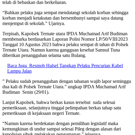
telah di bebaskan dan berkeliaran.
“Bahkan pelaku juga sempat mendatangi sekolah korban sehingga
korban menjadi ketakutan dan bersembunyi sampai saya datang
menjemput di sekolah.” Ujarnya.
Terpisah, Kapolsek Ternate utara IPDA Muchamad Arif Budiman
membenarka berdasarkan Laporan Polisi Nomor LP/50/VIII/2023
Tanggal 10 Agustus 2023 bahwa pelaku sempat di tahan di Polsek
Ternate Utara. Namun karena gangguan kesehat Samsul Tuna
diberikan penangguhan selama satu Bulang.
Baca Juga
Resmob Halsel Tangkap Pelaku Pencurian Kabel
Lampu Jalan
” Pelaku sudah penangguhan dengan tahanan wajib lapor seminggu
dua kali di Polsek Ternate Utara.” ungkap IPDA Muchamad Arif
Budiman Senin (29/01).
Lanjut Kapolsek, bahwa berkas kasus tersebut suda selesai
pemeriksaan, selanjutnya tinggal pelimpahan berkas tahap satu
pemeriksaan di kejaksaan negeri Ternate.
“Namun karena berdekatan dengan pemilihan legislatif maka
kemungkinan di undur sampai selesai Pileg dengan alasan dari
kepolisian sibuk melakukan pengamanan,” jelasnya.