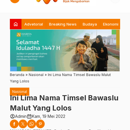
home
Advetorial
Breaking News
Budaya
Ekonomi
Hi
Beranda
»
Nasional
»
Ini Lima Nama Timsel Bawaslu Malut
Yang Lolos
Nasional
Ini Lima Nama Timsel Bawaslu
Malut Yang Lolos
account_circle
calendar_month
Admin
Kam, 19 Mei 2022