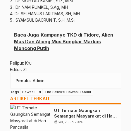
2 . Dr. MOHTAR KAMISI, S.P., M.Si
3 . Dr. NAM RUMKEL, S.Ag, MH
4. Dr. SELFIANUS LARITMAS, SH, MH
5 . SYAMSUL BACRUN T. S.H.,M.Si.
Baca Juga
Kampanye TKD di Tidore, Alien
Mus Dan Aliong Mus Bongkar Markas
Moncong Putih
Peliput: Kru
Editor: ZI
Penulis
: Admin
Tags
Bawaslu RI
Tim Seleksi Bawaslu Malut
ARTIKEL TERKAIT
UT Ternate Gaungkan
Semangat Masyarakat di Hari
Pancasila
calendar_month
Sel, 2 Jun 2026