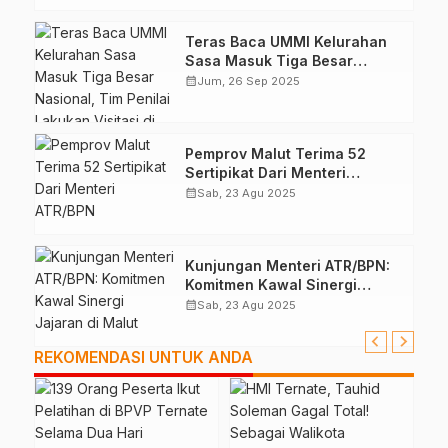
Teras Baca UMMI Kelurahan
Sasa Masuk Tiga Besar
Nasional, Tim Penilai Lakukan
calendar_month
Jum, 26 Sep 2025
Visitasi di Ternate
Pemprov Malut Terima 52
Sertipikat Dari Menteri
ATR/BPN
calendar_month
Sab, 23 Agu 2025
Kunjungan Menteri ATR/BPN:
Komitmen Kawal Sinergi
Jajaran di Malut
calendar_month
Sab, 23 Agu 2025
REKOMENDASI UNTUK ANDA