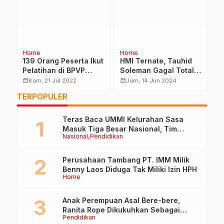
Home
Home
H
139 Orang Peserta Ikut
HMI Ternate, Tauhid
K
Pelatihan di BPVP
Soleman Gagal Total!
M
Ternate Selama Dua
Sebagai Walikota
K
calendar_month
calendar_month
calendar_month
Kam, 21 Jul 2022
Jum, 14 Jun 2024
UT
Hari
P
TERPOPULER
Teras Baca UMMI Kelurahan Sasa
Masuk Tiga Besar Nasional, Tim
Nasional
Pendidikan
Penilai Lakukan Visitasi di Ternate
Perusahaan Tambang PT. IMM Milik
Benny Laos Diduga Tak Miliki Izin HPH
Home
Anak Perempuan Asal Bere-bere,
Ranita Rope Dikukuhkan Sebagai
Pendidikan
Guru Besar dan Rektor Ummu