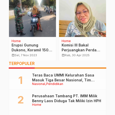
Home
Home
H
Erupsi Gunung
Komisi III Bakal
A
t
Dukono, Koramil 1508-
Perjuangkan Perda
D
01/Tobelo Bagikan
dan Lokasi Kantor
N
calendar_month
calendar_month
calendar_month
Sel, 7 Nov 2023
Rab, 30 Apr 2025
Masker Kepada Warga
Dispersip
2
TERPOPULER
Mencegah Penyakit
Ispa
Teras Baca UMMI Kelurahan Sasa
Masuk Tiga Besar Nasional, Tim
Nasional
Pendidikan
Penilai Lakukan Visitasi di Ternate
Perusahaan Tambang PT. IMM Milik
Benny Laos Diduga Tak Miliki Izin HPH
Home