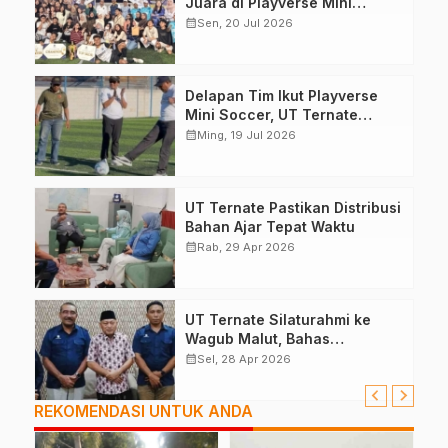
Juara di Playverse Mini
Soccer UT Ternate
calendar_month
Sen, 20 Jul 2026
Delapan Tim Ikut Playverse
Mini Soccer, UT Ternate
Perkuat Kolaborasi
calendar_month
Ming, 19 Jul 2026
UT Ternate Pastikan Distribusi
Bahan Ajar Tepat Waktu
calendar_month
Rab, 29 Apr 2026
UT Ternate Silaturahmi ke
Wagub Malut, Bahas
Peningkatan SDM
calendar_month
Sel, 28 Apr 2026
REKOMENDASI UNTUK ANDA