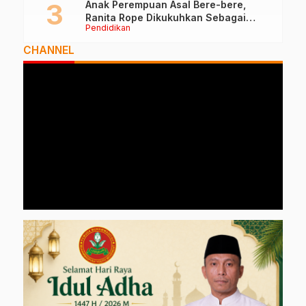
Anak Perempuan Asal Bere-bere,
Ranita Rope Dikukuhkan Sebagai
Pendidikan
Guru Besar dan Rektor Ummu
CHANNEL