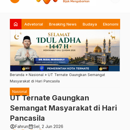
home
Advetorial
Breaking News
Budaya
Ekonomi
Hi
Beranda
»
Nasional
»
UT Ternate Gaungkan Semangat
Masyarakat di Hari Pancasila
Nasional
UT Ternate Gaungkan
Semangat Masyarakat di Hari
Pancasila
account_circle
calendar_month
Fahrun
Sel, 2 Jun 2026