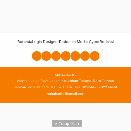
Beranda
Login Designer
Pedoman Media Cyber
Redaksi
MAHABARI -
Alamat: Jalan Raya Jahan. Kelurahan Tabona. Kota Ternate
Selatan. Kota Ternate. Maluku Utara Tlpn: 081244252022 Email:
mahabarita@gmail.com
× Tutup Iklan