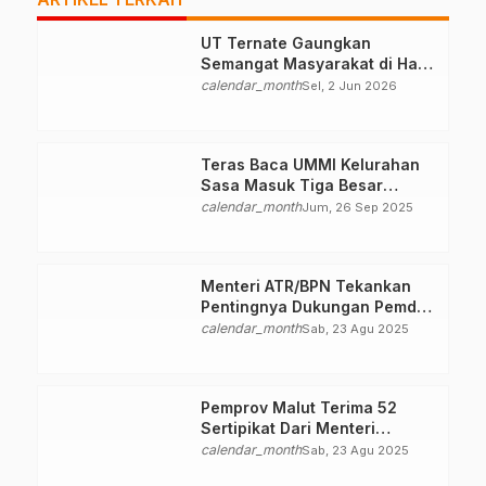
UT Ternate Gaungkan
Semangat Masyarakat di Hari
Pancasila
calendar_month
Sel, 2 Jun 2026
Teras Baca UMMI Kelurahan
Sasa Masuk Tiga Besar
Nasional, Tim Penilai Lakukan
calendar_month
Jum, 26 Sep 2025
Visitasi di Ternate
Menteri ATR/BPN Tekankan
Pentingnya Dukungan Pemda
dalam Pembuatan Sertipikat
calendar_month
Sab, 23 Agu 2025
Tanah
Pemprov Malut Terima 52
Sertipikat Dari Menteri
ATR/BPN
calendar_month
Sab, 23 Agu 2025