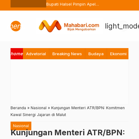
Ternate Buang Sembarangan
Bupati Halsel Pimpin Apel
Perdana Pasca Lebaran, Tekan
Peningkatan Pelayanan ASN
menu
light_mod
home
Advetorial
Breaking News
Budaya
Ekonomi
Hi
Beranda
»
Nasional
»
Kunjungan Menteri ATR/BPN: Komitmen
Kawal Sinergi Jajaran di Malut
Nasional
Kunjungan Menteri ATR/BPN: