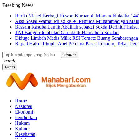
Breaking News
Harita Nickel Berbagi Hewan Kurban di Momen Iduladha 144
Aksi Sosial Warnai Milad ke-94 Pemuda Muhammadiyah Malu
Bassam Kasuba Lantik Abdillah sebagai Sekda Definitif Halsel
TNI Bangun Jembatan Garuda di Halmahera Selatan
Diduga Limbah Medis Milik RSI Ternate Buang Sembarangan
Bupati Halsel Pimpin Apel Perdana Pasca Lebaran, Tekan Pe
search
search
menu
Home
Nasional
Ekonomi
Pendidikan
Hukum
Kuliner
Kesehatan