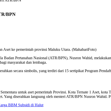
nteri ATR/BPN
ATR/BPN
 Aset ke pemerintah provinsi Maluku Utara. (MahabariFoto)
la Badan Pertanahan Nasional (ATR/BPN), Nusron Wahid, melakukan pe
bagi masyarakat dan lembaga.
rahkan secara simbolis, yang terdiri dari 15 sertipikat Program Pendaf
te. Sementara untuk aset pemerintah Provinsi. Kota Ternate 1 Aset, kot
set. Yang diserahkan langsung oleh menteri ATR/BPN Nusron Wahid. P
rga BBM Subsidi di Halut