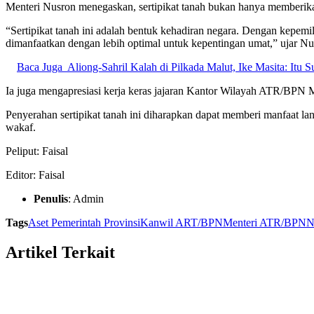
Menteri Nusron menegaskan, sertipikat tanah bukan hanya memberikan
“Sertipikat tanah ini adalah bentuk kehadiran negara. Dengan kepemi
dimanfaatkan dengan lebih optimal untuk kepentingan umat,” ujar Nu
Baca Juga
Aliong-Sahril Kalah di Pilkada Malut, Ike Masita: Itu S
Ia juga mengapresiasi kerja keras jajaran Kantor Wilayah ATR/BPN M
Penyerahan sertipikat tanah ini diharapkan dapat memberi manfaat 
wakaf.
Peliput: Faisal
Editor: Faisal
Penulis
: Admin
Tags
Aset Pemerintah Provinsi
Kanwil ART/BPN
Menteri ATR/BPN
N
Artikel Terkait