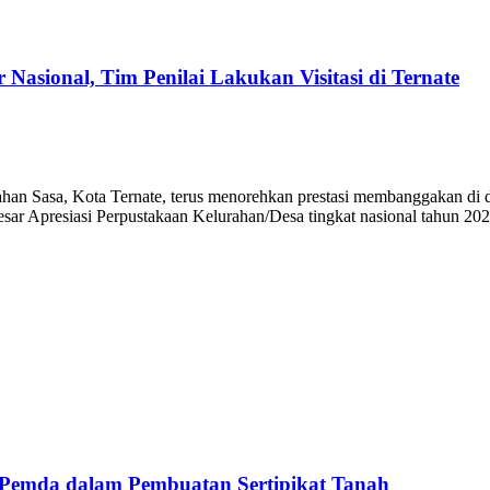
asional, Tim Penilai Lakukan Visitasi di Ternate
sa, Kota Ternate, terus menorehkan prestasi membanggakan di dunia l
besar Apresiasi Perpustakaan Kelurahan/Desa tingkat nasional tahun 2
Pemda dalam Pembuatan Sertipikat Tanah