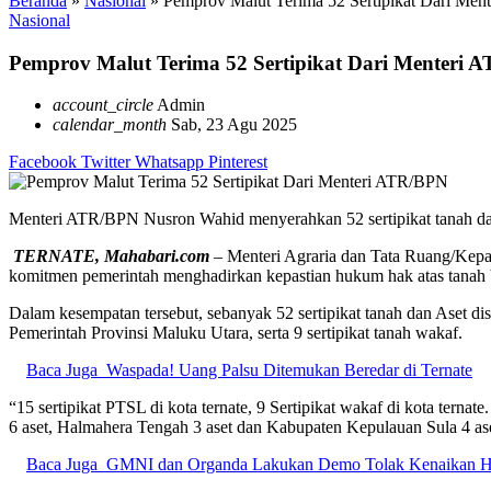
Beranda
»
Nasional
»
Pemprov Malut Terima 52 Sertipikat Dari Me
Nasional
Pemprov Malut Terima 52 Sertipikat Dari Menteri 
account_circle
Admin
calendar_month
Sab, 23 Agu 2025
Facebook
Twitter
Whatsapp
Pinterest
Menteri ATR/BPN Nusron Wahid menyerahkan 52 sertipikat tanah dan
TERNATE, Mahabari.com
– Menteri Agraria dan Tata Ruang/Kepa
komitmen pemerintah menghadirkan kepastian hukum hak atas tanah 
Dalam kesempatan tersebut, sebanyak 52 sertipikat tanah dan Aset dise
Pemerintah Provinsi Maluku Utara, serta 9 sertipikat tanah wakaf.
Baca Juga
Waspada! Uang Palsu Ditemukan Beredar di Ternate
“15 sertipikat PTSL di kota ternate, 9 Sertipikat wakaf di kota terna
6 aset, Halmahera Tengah 3 aset dan Kabupaten Kepulauan Sula 4 a
Baca Juga
GMNI dan Organda Lakukan Demo Tolak Kenaikan Ha