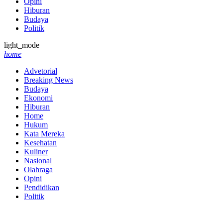
Opini
Hiburan
Budaya
Politik
light_mode
home
Advetorial
Breaking News
Budaya
Ekonomi
Hiburan
Home
Hukum
Kata Mereka
Kesehatan
Kuliner
Nasional
Olahraga
Opini
Pendidikan
Politik