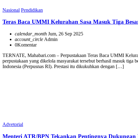
Nasional
Pendidikan
Teras Baca UMMI Kelurahan Sasa Masuk Tiga Besar N
calendar_month
Jum, 26 Sep 2025
account_circle
Admin
0
Komentar
TERNATE, Mahabari.com – Perpustakaan Teras Baca UMMI Kelurahan Sa
perpustakaan yang dikelola masyarakat tersebut berhasil masuk tiga 
Indonesia (Perpusnas RI). Prestasi itu dikukuhkan dengan […]
Advetorial
Menteri ATR/BPN Tekankan Pentingnya Dukungan 