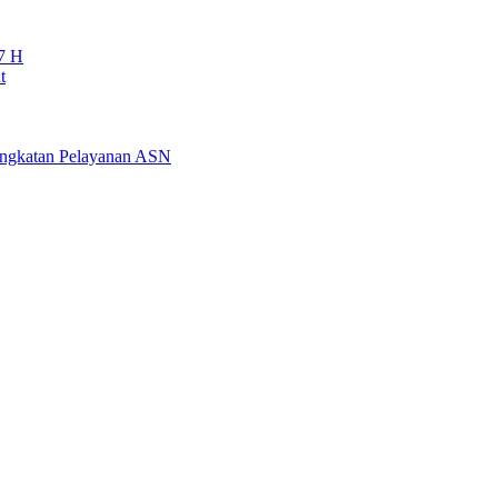
7 H
t
ningkatan Pelayanan ASN