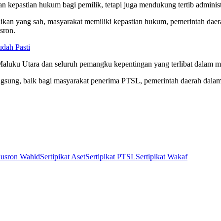
 kepastian hukum bagi pemilik, tetapi juga mendukung tertib adminis
likan yang sah, masyarakat memiliki kepastian hukum, pemerintah daerah
sron.
udah Pasti
aluku Utara dan seluruh pemangku kepentingan yang terlibat dalam me
langsung, baik bagi masyarakat penerima PTSL, pemerintah daerah da
usron Wahid
Sertipikat Aset
Sertipikat PTSL
Sertipikat Wakaf