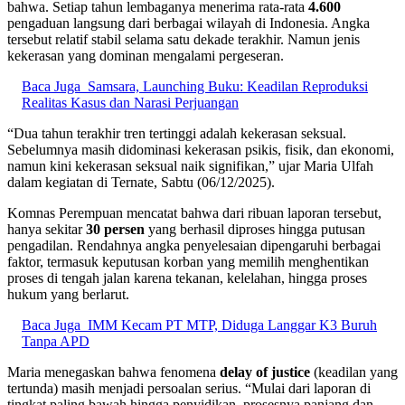
bahwa. Setiap tahun lembaganya menerima rata-rata
4.600
pengaduan langsung dari berbagai wilayah di Indonesia. Angka
tersebut relatif stabil selama satu dekade terakhir. Namun jenis
kekerasan yang dominan mengalami pergeseran.
Baca Juga
Samsara, Launching Buku: Keadilan Reproduksi
Realitas Kasus dan Narasi Perjuangan
“Dua tahun terakhir tren tertinggi adalah kekerasan seksual.
Sebelumnya masih didominasi kekerasan psikis, fisik, dan ekonomi,
namun kini kekerasan seksual naik signifikan,” ujar Maria Ulfah
dalam kegiatan di Ternate, Sabtu (06/12/2025).
Komnas Perempuan mencatat bahwa dari ribuan laporan tersebut,
hanya sekitar
30 persen
yang berhasil diproses hingga putusan
pengadilan. Rendahnya angka penyelesaian dipengaruhi berbagai
faktor, termasuk keputusan korban yang memilih menghentikan
proses di tengah jalan karena tekanan, kelelahan, hingga proses
hukum yang berlarut.
Baca Juga
IMM Kecam PT MTP, Diduga Langgar K3 Buruh
Tanpa APD
Maria menegaskan bahwa fenomena
delay of justice
(keadilan yang
tertunda) masih menjadi persoalan serius. “Mulai dari laporan di
tingkat paling bawah hingga penyidikan, prosesnya panjang dan