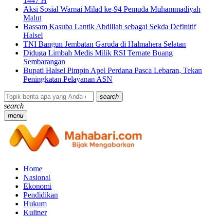
1447 H
Aksi Sosial Warnai Milad ke-94 Pemuda Muhammadiyah
Malut
Bassam Kasuba Lantik Abdillah sebagai Sekda Definitif
Halsel
TNI Bangun Jembatan Garuda di Halmahera Selatan
Diduga Limbah Medis Milik RSI Ternate Buang
Sembarangan
Bupati Halsel Pimpin Apel Perdana Pasca Lebaran, Tekan
Peningkatan Pelayanan ASN
search
search
menu
Home
Nasional
Ekonomi
Pendidikan
Hukum
Kuliner