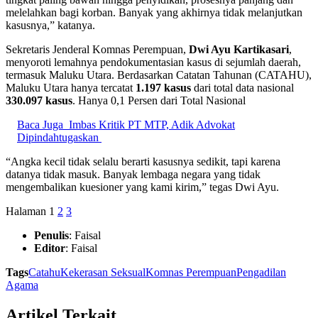
melelahkan bagi korban. Banyak yang akhirnya tidak melanjutkan
kasusnya,” katanya.
Sekretaris Jenderal Komnas Perempuan,
Dwi Ayu Kartikasari
,
menyoroti lemahnya pendokumentasian kasus di sejumlah daerah,
termasuk Maluku Utara. Berdasarkan Catatan Tahunan (CATAHU),
Maluku Utara hanya tercatat
1.197 kasus
dari total data nasional
330.097 kasus
. Hanya 0,1 Persen dari Total Nasional
Baca Juga
Imbas Kritik PT MTP, Adik Advokat
Dipindahtugaskan
“Angka kecil tidak selalu berarti kasusnya sedikit, tapi karena
datanya tidak masuk. Banyak lembaga negara yang tidak
mengembalikan kuesioner yang kami kirim,” tegas Dwi Ayu.
Halaman
1
2
3
Penulis
: Faisal
Editor
: Faisal
Tags
Catahu
Kekerasan Seksual
Komnas Perempuan
Pengadilan
Agama
Artikel Terkait