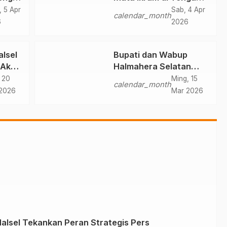
Konflik Halteng
, 5 Apr
Sab, 4 Apr
calendar_month
ai
6
2026
lsel
Bupati dan Wabup
 Aksi
Halmahera Selatan
ina
Hadiri Pelantikan
 20
Ming, 15
calendar_month
Mabiran Pramuka se-
2026
Mar 2026
Kwarcab
Halsel Tekankan Peran Strategis Pers