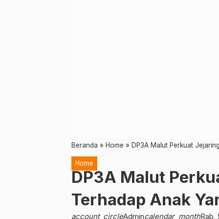
Beranda
»
Home
»
DP3A Malut Perkuat Jejari
Home
DP3A Malut Perkua
Terhadap Anak Ya
account_circle
Admin
calendar_month
Rab, 