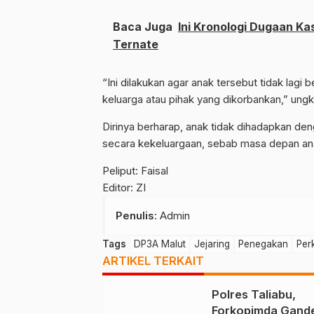
Baca Juga
Ini Kronologi Dugaan K
Ternate
“Ini dilakukan agar anak tersebut tidak lagi 
keluarga atau pihak yang dikorbankan,” ungk
Dirinya berharap, anak tidak dihadapkan de
secara kekeluargaan, sebab masa depan ana
Peliput: Faisal
Editor: ZI
Penulis
: Admin
Tags
DP3A Malut
Jejaring
Penegakan
Per
ARTIKEL TERKAIT
Polres Taliabu,
Forkopimda Gand