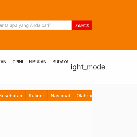
search
TAN
OPINI
HIBURAN
BUDAYA
light_mode
Kesehatan
Kuliner
Nasional
Olahraga
Opini
Pendid