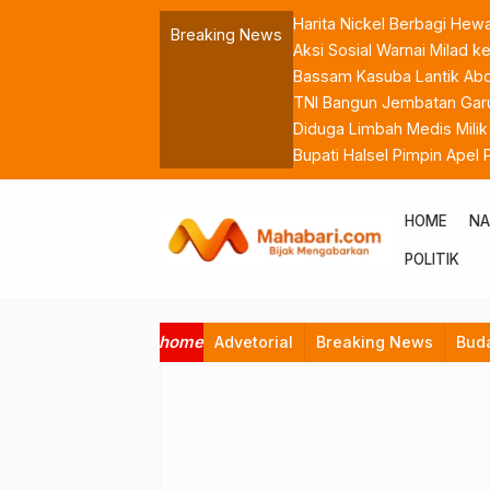
Harita Nickel Berbagi Hew
Breaking News
Aksi Sosial Warnai Milad
Bassam Kasuba Lantik Abdil
TNI Bangun Jembatan Garu
Diduga Limbah Medis Mili
Bupati Halsel Pimpin Apel
ASN
HOME
NA
POLITIK
home
Advetorial
Breaking News
Bud