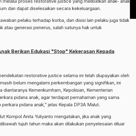
n melalui proses restorative justice yang melibatkan anak- anak
kum dan dapat diselesaikan secara kekeluargaan.
jawaban pelaku terhadap korba, dan disisi lain pelaku juga tidak
k atau generasi penerus, salah satunya hak untuk
nak Berikan Edukasi "Stop" Kekerasan Kepada
ndekatan restorative justice selama ini telah diupayakan oleh
masih belum mengalami perkembangan yang signifikan, ini
ga diantaranya Kemenkumham, Kepolisian, Kementerian
erkara pidana anak, agar terdapat pemahaman yang sama
 perkara pidana anak,” jelas Kepala DP3A Malut.
ut Kompol Anita Yuliyanto mengatakan, jika anak yang
ibawah tujuh tahun maka akan dilakukan penyelesaian diluar