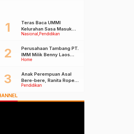
Teras Baca UMMI
Kelurahan Sasa Masuk
Nasional
Pendidikan
Tiga Besar Nasional, Tim
Penilai Lakukan Visitasi di
Ternate
Perusahaan Tambang PT.
IMM Milik Benny Laos
Home
Diduga Tak Miliki Izin HPH
Anak Perempuan Asal
Bere-bere, Ranita Rope
Pendidikan
Dikukuhkan Sebagai Guru
Besar dan Rektor Ummu
HANNEL