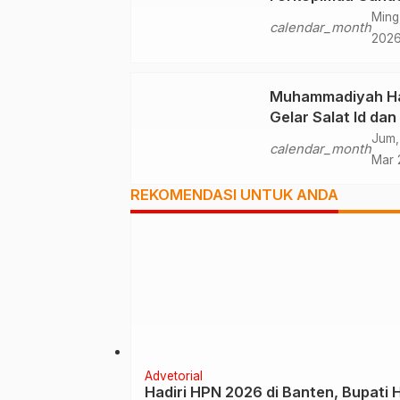
Tokoh Agama
Ming
calendar_month
Deklarasikan Dam
202
Muhammadiyah Ha
Gelar Salat Id dan
Solidaritas Palest
Jum,
calendar_month
Mar 
REKOMENDASI UNTUK ANDA
Advetorial
Hadiri HPN 2026 di Banten, Bupati 