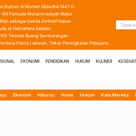
an Kurban di Momen Iduladha 1447 H
 ke-94 Pemuda Muhammadiyah Malut
lah sebagai Sekda Definitif Halsel
da di Halmahera Selatan
k RSI Ternate Buang Sembarangan
 Perdana Pasca Lebaran, Tekan Peningkatan Pelayanan
SIONAL
EKONOMI
PENDIDIKAN
HUKUM
KULINER
KESEHA
aya
Ekonomi
Hiburan
Home
Hukum
Kata Mereka