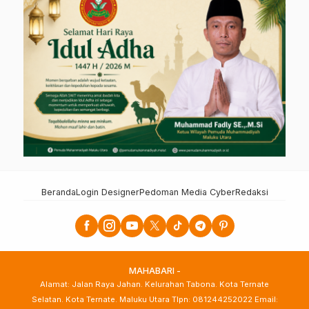
Beranda
Login Designer
Pedoman Media Cyber
Redaksi
MAHABARI -
Alamat: Jalan Raya Jahan. Kelurahan Tabona. Kota Ternate
Selatan. Kota Ternate. Maluku Utara Tlpn: 081244252022 Email: