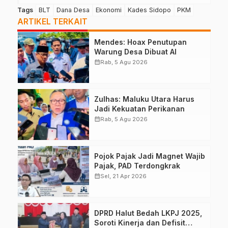
Tags
BLT
Dana Desa
Ekonomi
Kades Sidopo
PKM
ARTIKEL TERKAIT
Mendes: Hoax Penutupan
Warung Desa Dibuat AI
calendar_month
Rab, 5 Agu 2026
Zulhas: Maluku Utara Harus
Jadi Kekuatan Perikanan
calendar_month
Rab, 5 Agu 2026
Pojok Pajak Jadi Magnet Wajib
Pajak, PAD Terdongkrak
calendar_month
Sel, 21 Apr 2026
DPRD Halut Bedah LKPJ 2025,
Soroti Kinerja dan Defisit