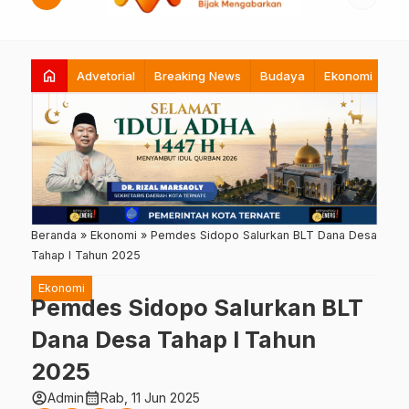
home
Advetorial
Breaking News
Budaya
Ekonomi
Hi
Beranda
»
Ekonomi
»
Pemdes Sidopo Salurkan BLT Dana Desa
Tahap I Tahun 2025
Ekonomi
Pemdes Sidopo Salurkan BLT
Dana Desa Tahap I Tahun
2025
account_circle
calendar_month
Admin
Rab, 11 Jun 2025