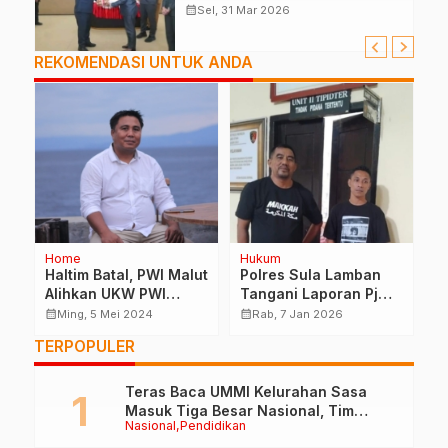
Anggaran
calendar_month
Sel, 31 Mar 2026
REKOMENDASI UNTUK ANDA
Home
Hukum
H
Haltim Batal, PWI Malut
Polres Sula Lamban
U
Alihkan UKW PWI
Tangani Laporan Pj
M
Pusat Di Ternate
Kades Falabisahaya
V
calendar_month
calendar_month
calendar_month
Ming, 5 Mei 2024
Rab, 7 Jan 2026
K
TERPOPULER
Teras Baca UMMI Kelurahan Sasa
Masuk Tiga Besar Nasional, Tim
Nasional
Pendidikan
Penilai Lakukan Visitasi di Ternate