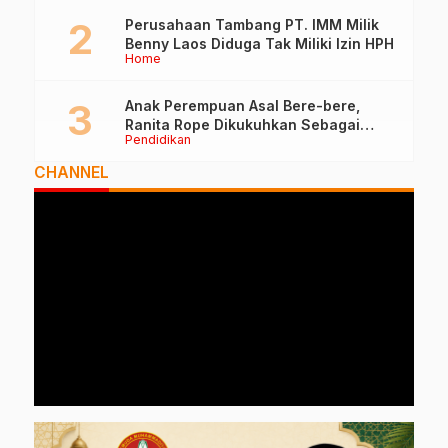
Perusahaan Tambang PT. IMM Milik
Benny Laos Diduga Tak Miliki Izin HPH
Home
Anak Perempuan Asal Bere-bere,
Ranita Rope Dikukuhkan Sebagai
Pendidikan
Guru Besar dan Rektor Ummu
CHANNEL