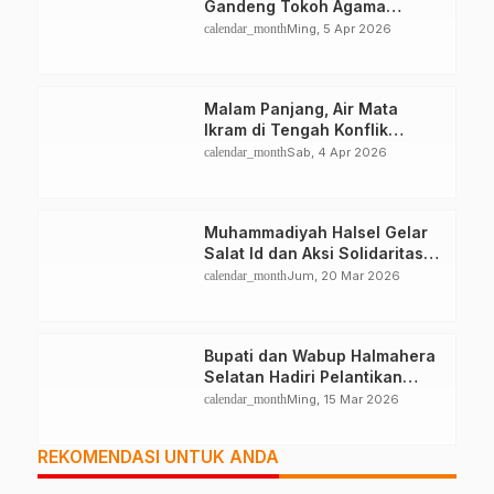
Gandeng Tokoh Agama
Deklarasikan Damai
calendar_month
Ming, 5 Apr 2026
Malam Panjang, Air Mata
Ikram di Tengah Konflik
Halteng
calendar_month
Sab, 4 Apr 2026
Muhammadiyah Halsel Gelar
Salat Id dan Aksi Solidaritas
Palestina
calendar_month
Jum, 20 Mar 2026
Bupati dan Wabup Halmahera
Selatan Hadiri Pelantikan
Mabiran Pramuka se-Kwarcab
calendar_month
Ming, 15 Mar 2026
REKOMENDASI UNTUK ANDA