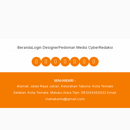
Beranda
Login Designer
Pedoman Media Cyber
Redaksi
MAHABARI -
Alamat: Jalan Raya Jahan. Kelurahan Tabona. Kota Ternate
Selatan. Kota Ternate. Maluku Utara Tlpn: 081244252022 Email:
mahabarita@gmail.com