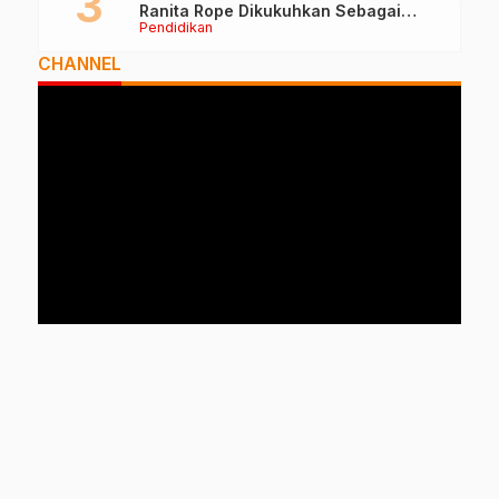
Ranita Rope Dikukuhkan Sebagai
Pendidikan
Guru Besar dan Rektor Ummu
CHANNEL