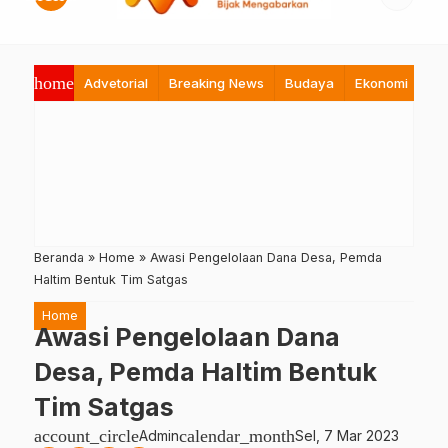
home
Advetorial
Breaking News
Budaya
Ekonomi
Hi
Beranda
»
Home
»
Awasi Pengelolaan Dana Desa, Pemda
Haltim Bentuk Tim Satgas
Home
Awasi Pengelolaan Dana
Desa, Pemda Haltim Bentuk
Tim Satgas
account_circle
calendar_month
Admin
Sel, 7 Mar 2023