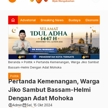
home
Advetorial
Breaking News
Budaya
Ekonomi
Hi
Beranda
»
Politik
»
Pertanda Kemenangan, Warga Jiko Sambut
Bassam-Helmi Dengan Adat Mohoka
Politik
Pertanda Kemenangan, Warga
Jiko Sambut Bassam-Helmi
Dengan Adat Mohoka
account_circle
calendar_month
Admin
Sel, 15 Okt 2024