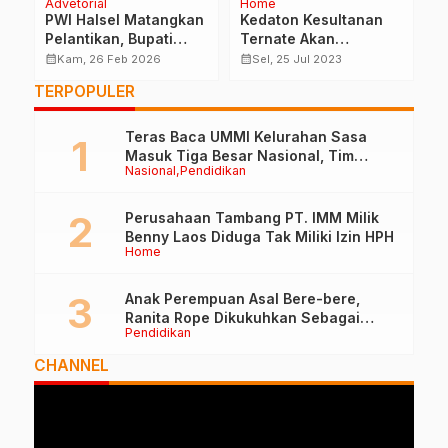
Advetorial
Home
H
PWI Halsel Matangkan
Kedaton Kesultanan
B
Pelantikan, Bupati
Ternate Akan
P
Bassam Kasuba Siap
Direnovasi, Anggaran
P
calendar_month
calendar_month
calendar_month
Kam, 26 Feb 2026
Sel, 25 Jul 2023
Dukung
Capai Rp.13 Miliar
K
TERPOPULER
K
Teras Baca UMMI Kelurahan Sasa
Masuk Tiga Besar Nasional, Tim
Nasional
Pendidikan
Penilai Lakukan Visitasi di Ternate
Perusahaan Tambang PT. IMM Milik
Benny Laos Diduga Tak Miliki Izin HPH
Home
Anak Perempuan Asal Bere-bere,
Ranita Rope Dikukuhkan Sebagai
Pendidikan
Guru Besar dan Rektor Ummu
CHANNEL