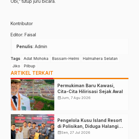
Obi,” tutup juru bicara.
Kontributor
Editor: Faisal
Penulis
: Admin
Tags
Adat Mohoka
Bassam-Helmi
Halmahera Selatan
Jiko
Pilbup
ARTIKEL TERKAIT
Permukiman Baru Kawasi,
Cita-Cita Hilirisasi Sejak Awal
calendar_month
Jum, 7 Agu 2026
Pengelola Kusu Island Resort
di Polisikan, Diduga Halangi
Kerja Jurnalis
calendar_month
Sen, 27 Jul 2026