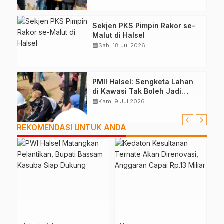
Sekjen PKS Pimpin Rakor se-
Malut di Halsel
calendar_month
Sab, 18 Jul 2026
PMII Halsel: Sengketa Lahan
di Kawasi Tak Boleh Jadi
Alasan Aksi Anarkis
calendar_month
Kam, 9 Jul 2026
REKOMENDASI UNTUK ANDA