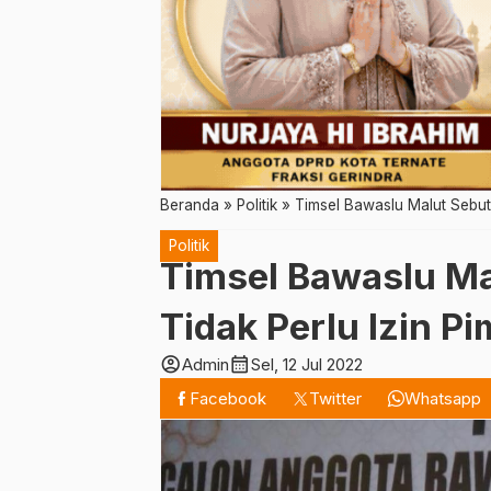
Beranda
»
Politik
»
Timsel Bawaslu Malut Sebut
Politik
Timsel Bawaslu Ma
Tidak Perlu Izin P
account_circle
calendar_month
Admin
Sel, 12 Jul 2022
Facebook
Twitter
Whatsapp