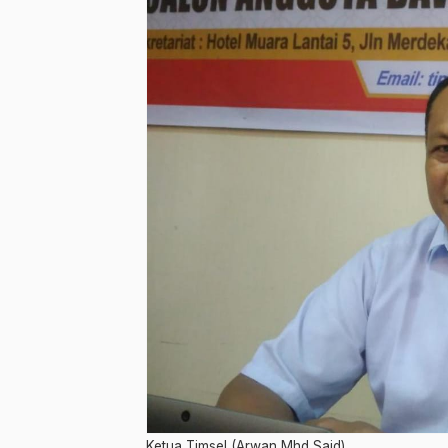
Ketua Timsel (Arwan Mhd Said)