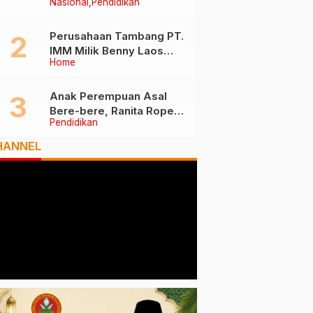
Nasional
Pendidikan
Tiga Besar Nasional, Tim
Penilai Lakukan Visitasi di
Ternate
Perusahaan Tambang PT.
IMM Milik Benny Laos
Home
Diduga Tak Miliki Izin HPH
Anak Perempuan Asal
Bere-bere, Ranita Rope
Pendidikan
Dikukuhkan Sebagai Guru
Besar dan Rektor Ummu
HANNEL