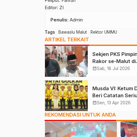
Peliput: Fahrun
Editor: ZI
Penulis
: Admin
Tags
Bawaslu Malut
Rektor UMMU
ARTIKEL TERKAIT
Sekjen PKS Pimpi
Rakor se-Malut di
Halsel
calendar_month
Sab, 18 Jul 2026
Musda VI: Ketum 
Beri Catatan Seriu
Alien Mus Mampu
calendar_month
Sen, 13 Apr 2026
Tidak?
REKOMENDASI UNTUK ANDA