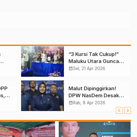
n
“3 Kursi Tak Cukup!”
Maluku Utara Guncang
Pusat, Bidik 6 Kursi
calendar_month
Sel, 21 Apr 2026
DPR RI
DPP
Malut Dipinggirkan!
s,
DPW NasDem Desak
 Atau
Pusat Tambah Kursi
calendar_month
Rab, 8 Apr 2026
DPR RI, Jangan Tutup
Mata