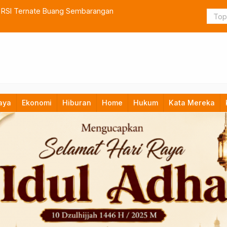
k RSI Ternate Buang Sembarangan
Bupati Hal
ASN
aya
Ekonomi
Hiburan
Home
Hukum
Kata Mereka