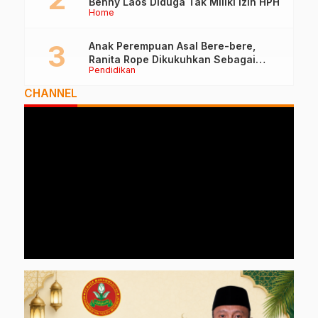
Benny Laos Diduga Tak Miliki Izin HPH
Home
Anak Perempuan Asal Bere-bere,
Ranita Rope Dikukuhkan Sebagai
Pendidikan
Guru Besar dan Rektor Ummu
CHANNEL