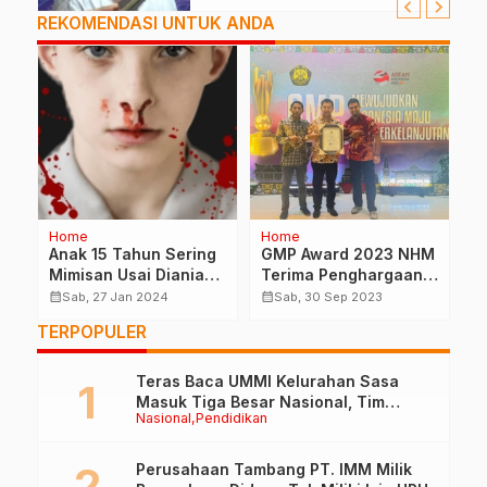
REKOMENDASI UNTUK ANDA
Home
Home
H
Anak 15 Tahun Sering
GMP Award 2023 NHM
P
r,
Mimisan Usai Dianiaya
Terima Penghargaan
G
Oknum Polisi
Dari Kementrian ESDM
M
calendar_month
calendar_month
calendar_month
Sab, 27 Jan 2024
Sab, 30 Sep 2023
M
TERPOPULER
Teras Baca UMMI Kelurahan Sasa
Masuk Tiga Besar Nasional, Tim
Nasional
Pendidikan
Penilai Lakukan Visitasi di Ternate
Perusahaan Tambang PT. IMM Milik