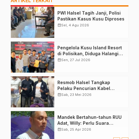
ARTIKEL TERKAIT
PWI Halsel Tagih Janji, Polisi
Pastikan Kasus Kusu Diproses
calendar_month
Sel, 4 Agu 2026
Pengelola Kusu Island Resort
di Polisikan, Diduga Halangi
Kerja Jurnalis
calendar_month
Sen, 27 Jul 2026
Resmob Halsel Tangkap
Pelaku Pencurian Kabel
Lampu Jalan
calendar_month
Sab, 23 Mei 2026
Mandek Bertahun-tahun RUU
Adat, Willy: Perlu Suara
Pemda, DPRD
calendar_month
Sab, 25 Apr 2026