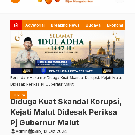
home
Advetorial
Breaking News
Budaya
Ekonomi
Hi
Beranda
»
Hukum
»
Diduga Kuat Skandal Korupsi, Kejati Malut
Didesak Periksa Pj Gubernur Malut
Hukum
Diduga Kuat Skandal Korupsi,
Kejati Malut Didesak Periksa
Pj Gubernur Malut
account_circle
calendar_month
Admin
Sab, 12 Okt 2024