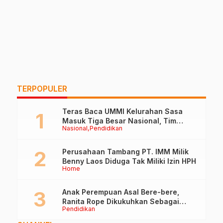
TERPOPULER
Teras Baca UMMI Kelurahan Sasa
Masuk Tiga Besar Nasional, Tim
Nasional
Pendidikan
Penilai Lakukan Visitasi di Ternate
Perusahaan Tambang PT. IMM Milik
Benny Laos Diduga Tak Miliki Izin HPH
Home
Anak Perempuan Asal Bere-bere,
Ranita Rope Dikukuhkan Sebagai
Pendidikan
Guru Besar dan Rektor Ummu