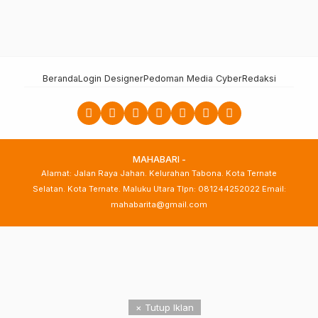
Beranda
Login Designer
Pedoman Media Cyber
Redaksi
MAHABARI -
Alamat: Jalan Raya Jahan. Kelurahan Tabona. Kota Ternate
Selatan. Kota Ternate. Maluku Utara Tlpn: 081244252022 Email:
mahabarita@gmail.com
× Tutup Iklan