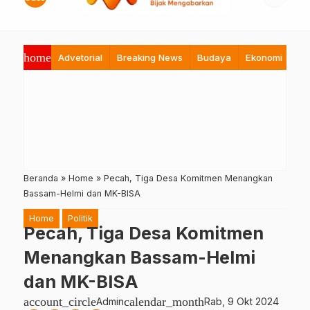
home
Advetorial
Breaking News
Budaya
Ekonomi
Hi
Beranda
»
Home
»
Pecah, Tiga Desa Komitmen Menangkan
Bassam-Helmi dan MK-BISA
Home
Politik
Pecah, Tiga Desa Komitmen
Menangkan Bassam-Helmi
dan MK-BISA
account_circle
calendar_month
Admin
Rab, 9 Okt 2024