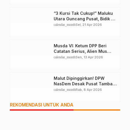
“3 Kursi Tak Cukup!” Maluku
Utara Guncang Pusat, Bidik 6
Kursi DPR RI
calendar_month
Sel, 21 Apr 2026
Musda VI: Ketum DPP Beri
Catatan Serius, Alien Mus
Mampu Atau Tidak?
calendar_month
Sen, 13 Apr 2026
Malut Dipinggirkan! DPW
NasDem Desak Pusat Tambah
Kursi DPR RI, Jangan Tutup
calendar_month
Rab, 8 Apr 2026
Mata
REKOMENDASI UNTUK ANDA