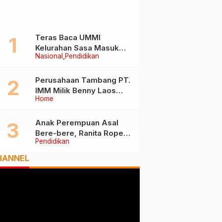
Teras Baca UMMI
Kelurahan Sasa Masuk
Nasional
Pendidikan
Tiga Besar Nasional, Tim
Penilai Lakukan Visitasi di
Ternate
Perusahaan Tambang PT.
IMM Milik Benny Laos
Home
Diduga Tak Miliki Izin HPH
Anak Perempuan Asal
Bere-bere, Ranita Rope
Pendidikan
Dikukuhkan Sebagai Guru
Besar dan Rektor Ummu
HANNEL