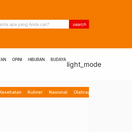
search
TAN
OPINI
HIBURAN
BUDAYA
light_mode
Kesehatan
Kuliner
Nasional
Olahraga
Opini
Pendid