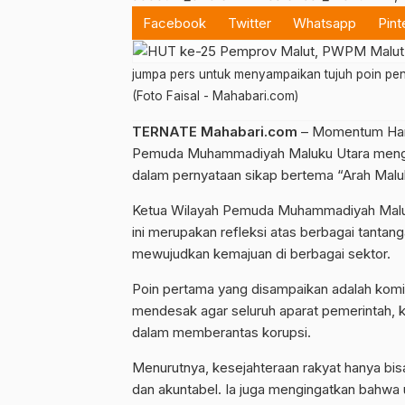
Facebook
Twitter
Whatsapp
Pint
jumpa pers untuk menyampaikan tujuh poin pen
(Foto Faisal - Mahabari.com)
TERNATE Mahabari.com
– Momentum Hari 
Pemuda Muhammadiyah Maluku Utara mengge
dalam pernyataan sikap bertema “Arah Maluk
Ketua Wilayah Pemuda Muhammadiyah Malu
ini merupakan refleksi atas berbagai tantan
mewujudkan kemajuan di berbagai sektor.
Poin pertama yang disampaikan adalah komi
mendesak agar seluruh aparat pemerintah, 
dalam memberantas korupsi.
Menurutnya, kesejahteraan rakyat hanya bisa
dan akuntabel. Ia juga mengingatkan bahwa