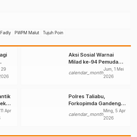
Fadly
PWPM Malut
Tujuh Poin
agi
Aksi Sosial Warnai
Milad ke-94 Pemuda
447
Muhammadiyah Malut
 29
Jum, 1 Mei
calendar_month
2026
2026
ntik
Polres Taliabu,
Sekda
Forkopimda Gandeng
Tokoh Agama
11 Apr
Ming, 5 Apr
calendar_month
Deklarasikan Damai
6
2026