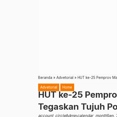
Beranda
»
Advetorial
»
HUT ke-25 Pemprov Mal
Advetorial
Home
HUT ke-25 Pempro
Tegaskan Tujuh Po
account_circle
Admin
calendar_month
Sen, 