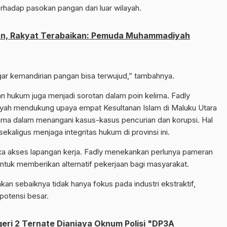
hadap pasokan pangan dari luar wilayah.
an, Rakyat Terabaikan: Pemuda Muhammadiyah
agar kemandirian pangan bisa terwujud,” tambahnya.
an hukum juga menjadi sorotan dalam poin kelima. Fadly
 mendukung upaya empat Kesultanan Islam di Maluku Utara
ama dalam menangani kasus-kasus pencurian dan korupsi. Hal
ekaligus menjaga integritas hukum di provinsi ini.
 akses lapangan kerja. Fadly menekankan perlunya pameran
untuk memberikan alternatif pekerjaan bagi masyarakat.
n sebaiknya tidak hanya fokus pada industri ekstraktif,
potensi besar.
ri 2 Ternate Dianiaya Oknum Polisi "DP3A