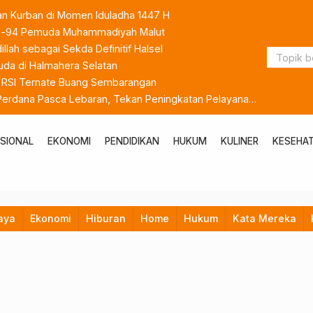
an Kurban di Momen Iduladha 1447 H
 ke-94 Pemuda Muhammadiyah Malut
lah sebagai Sekda Definitif Halsel
da di Halmahera Selatan
k RSI Ternate Buang Sembarangan
 Perdana Pasca Lebaran, Tekan Peningkatan Pelayanan
SIONAL
EKONOMI
PENDIDIKAN
HUKUM
KULINER
KESEHA
aya
Ekonomi
Hiburan
Home
Hukum
Kata Mereka