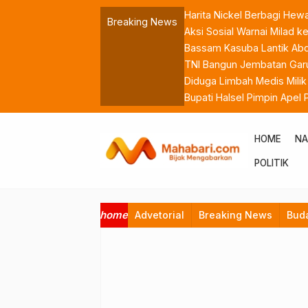
Harita Nickel Berbagi Hew
Breaking News
Aksi Sosial Warnai Milad
Bassam Kasuba Lantik Abdil
TNI Bangun Jembatan Garu
Diduga Limbah Medis Mili
Bupati Halsel Pimpin Apel
ASN
HOME
NA
POLITIK
home
Advetorial
Breaking News
Bud