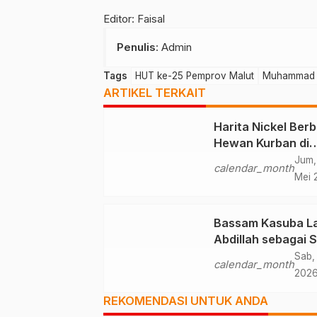
Editor: Faisal
Penulis
: Admin
Tags
HUT ke-25 Pemprov Malut
Muhammad 
ARTIKEL TERKAIT
Harita Nickel Berb
Hewan Kurban di
Momen Iduladha 1
Jum,
calendar_month
H
Mei 
Bassam Kasuba La
Abdillah sebagai 
Definitif Halsel
Sab, 
calendar_month
202
REKOMENDASI UNTUK ANDA