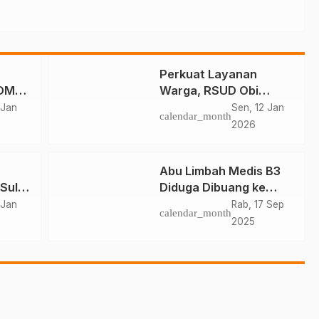
Perkuat Layanan
SDM
Warga, RSUD Obi
Satus
Gandeng BPJS Halsel
 Jan
Sen, 12 Jan
calendar_month
2026
Abu Limbah Medis B3
 Sula
Diduga Dibuang ke
n
TPA, DLH Tidak Sesuai
 Jan
Rab, 17 Sep
calendar_month
Regulasi
2025