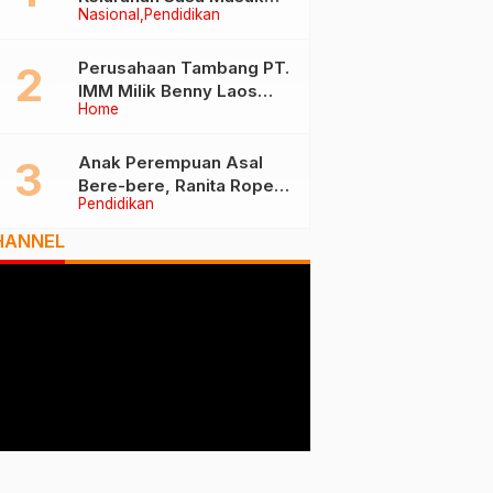
Nasional
Pendidikan
Tiga Besar Nasional, Tim
Penilai Lakukan Visitasi di
Ternate
Perusahaan Tambang PT.
IMM Milik Benny Laos
Home
Diduga Tak Miliki Izin HPH
Anak Perempuan Asal
Bere-bere, Ranita Rope
Pendidikan
Dikukuhkan Sebagai Guru
Besar dan Rektor Ummu
HANNEL