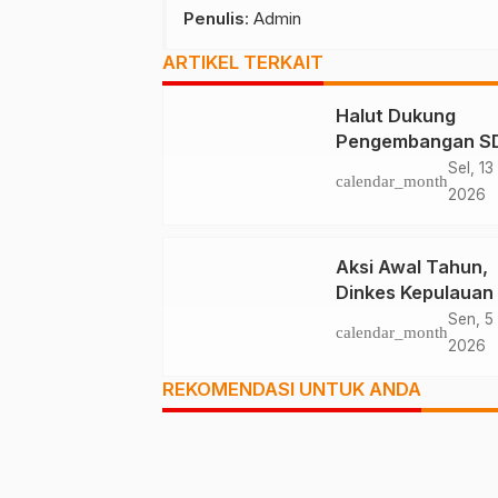
Penulis
: Admin
ARTIKEL TERKAIT
Halut Dukung
Pengembangan 
RSUD Maba Naik 
Sel, 13
calendar_month
Tipe C
2026
Aksi Awal Tahun,
Dinkes Kepulauan
Gelar Pengobata
Sen, 5
calendar_month
Gratis di Wilayah
2026
Terpencil
REKOMENDASI UNTUK ANDA