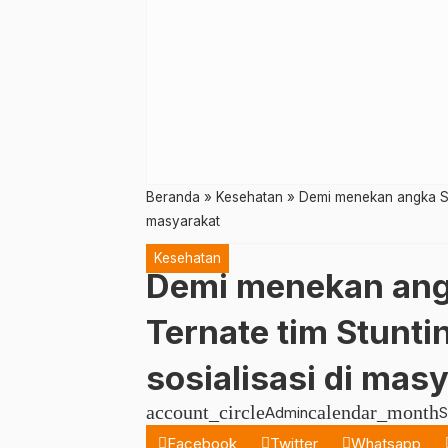
Beranda
»
Kesehatan
»
Demi menekan angka Stun
masyarakat
Kesehatan
Demi menekan angk
Ternate tim Stunt
sosialisasi di mas
account_circle
calendar_month
Admin
S
Facebook
Twitter
Whatsapp