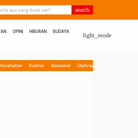
search
TAN
OPINI
HIBURAN
BUDAYA
light_mode
Kesehatan
Kuliner
Nasional
Olahraga
Opini
Pendid