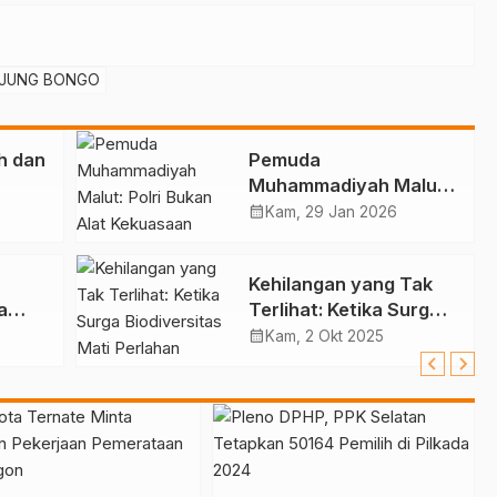
JUNG BONGO
uh dan
Pemuda
Muhammadiyah Malut:
Polri Bukan Alat
calendar_month
Kam, 29 Jan 2026
Kekuasaan Independen
Bersama Rakyat!
Kehilangan yang Tak
a
Terlihat: Ketika Surga
n
Biodiversitas Mati
calendar_month
Kam, 2 Okt 2025
Perlahan