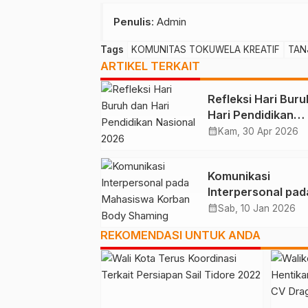
Penulis
: Admin
Tags
KOMUNITAS TOKUWELA KREATIF
TAN
ARTIKEL TERKAIT
Refleksi Hari Bur
Hari Pendidikan
Nasional 2026
calendar_month
Kam, 30 Apr 2026
Komunikasi
Interpersonal pad
Mahasiswa Korba
calendar_month
Sab, 10 Jan 2026
Body Shaming
REKOMENDASI UNTUK ANDA