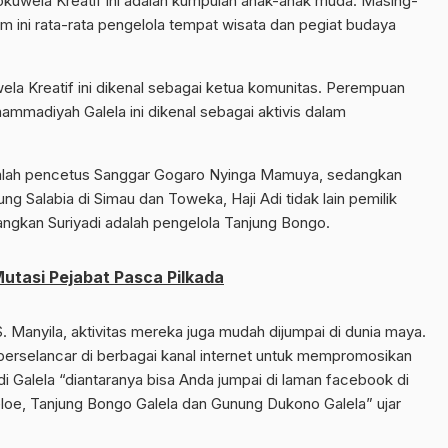
uwela Kreatif ini adalah kumpulan anak-anak muda. Masing-
m ini rata-rata pengelola tempat wisata dan pegiat budaya
ela Kreatif ini dikenal sebagai ketua komunitas. Perempuan
mmadiyah Galela ini dikenal sebagai aktivis dalam
dalah pencetus Sanggar Gogaro Nyinga Mamuya, sedangkan
g Salabia di Simau dan Toweka, Haji Adi tidak lain pemilik
angkan Suriyadi adalah pengelola Tanjung Bongo.
 Mutasi Pejabat Pasca Pilkada
. Manyila, aktivitas mereka juga mudah dijumpai di dunia maya.
f berselancar di berbagai kanal internet untuk mempromosikan
 Galela “diantaranya bisa Anda jumpai di laman facebook di
loe, Tanjung Bongo Galela dan Gunung Dukono Galela” ujar