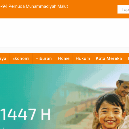
lah sebagai Sekda Definitif Halsel
TNI Bangun
aya
Ekonomi
Hiburan
Home
Hukum
Kata Mereka