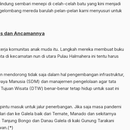
lindung sembari menepi di celah-celah batu yang kini menjadi
an gelombang mereda barulah pelan-pelan kami menyusuri untuk
itas dan Ancamannya
a-kerja komunitas anak muda itu. Langkah mereka membuat buku
a di kecamatan nun di utara Pulau Halmahera ini tentu harus
n mendorong tidak saja dalam hal pengembangan infrastruktur,
Daya Manusia (SDM) dan manajemen pengelolaan agar tata
 Tujuan Wisata (DTW) benar-benar tetap hidup untuk saat ini
n pintu masuk untuk jalur penerbangan. Jika saja masa pandemi
dari dan ke Galela baik dari Ternate, Manado dan sekitarnya
n Tanjung Bongo dan Danau Galela di kaki Gunung Tarakani
wan.(*)