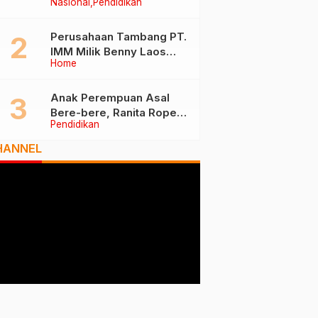
Nasional
Pendidikan
Tiga Besar Nasional, Tim
Penilai Lakukan Visitasi di
Ternate
Perusahaan Tambang PT.
IMM Milik Benny Laos
Home
Diduga Tak Miliki Izin HPH
Anak Perempuan Asal
Bere-bere, Ranita Rope
Pendidikan
Dikukuhkan Sebagai Guru
Besar dan Rektor Ummu
HANNEL