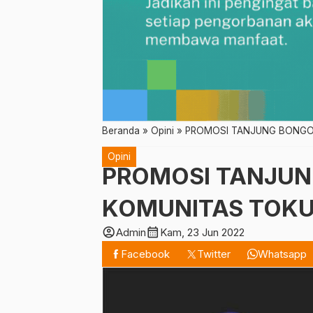
Beranda
»
Opini
»
PROMOSI TANJUNG BONGO
Opini
PROMOSI TANJUN
KOMUNITAS TOKU
account_circle
calendar_month
Admin
Kam, 23 Jun 2022
Facebook
Twitter
Whatsapp