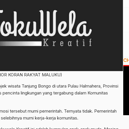
C
IOR KORAN RAKYAT MALUKU)
ek wisata Tanjung Bongo di utara Pulau Halmahera, Provinsi
as pencinta lingkungan yang tergabung dalam Komunitas
mosi tersebut murni pemerintah. Ternyata tidak. Pemerintah
elebihnya murni kerja-kerja komunitas.