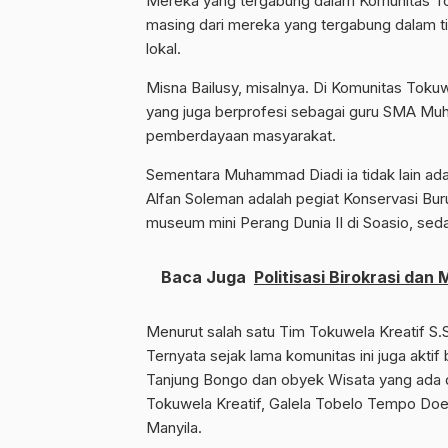
Mereka yang tergabung dalam Komunitas Tok
masing dari mereka yang tergabung dalam ti
lokal.
Misna Bailusy, misalnya. Di Komunitas Tokuw
yang juga berprofesi sebagai guru SMA Muha
pemberdayaan masyarakat.
Sementara Muhammad Diadi ia tidak lain a
Alfan Soleman adalah pegiat Konservasi Burun
museum mini Perang Dunia II di Soasio, sed
Baca Juga
Politisasi Birokrasi dan
Menurut salah satu Tim Tokuwela Kreatif S.S
Ternyata sejak lama komunitas ini juga akti
Tanjung Bongo dan obyek Wisata yang ada di
Tokuwela Kreatif, Galela Tobelo Tempo Doe
Manyila.