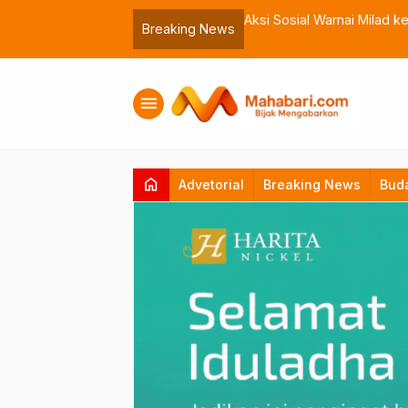
 Muhammadiyah Malut
Bassam Kasuba Lantik Abdil
Breaking News
menu
home
Advetorial
Breaking News
Bud