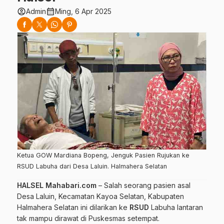
account_circle
calendar_month
Admin
Ming, 6 Apr 2025
Ketua GOW Mardiana Bopeng, Jenguk Pasien Rujukan ke
RSUD Labuha dari Desa Laluin. Halmahera Selatan
HALSEL Mahabari.com
– Salah seorang pasien asal
Desa Laluin, Kecamatan Kayoa Selatan, Kabupaten
Halmahera Selatan ini dilarikan ke
RSUD
Labuha lantaran
tak mampu dirawat di Puskesmas setempat.