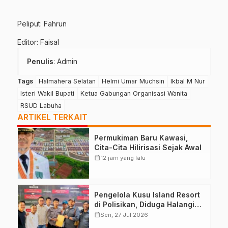
Peliput: Fahrun
Editor: Faisal
Penulis
: Admin
Tags
Halmahera Selatan
Helmi Umar Muchsin
Ikbal M Nur
Isteri Wakil Bupati
Ketua Gabungan Organisasi Wanita
RSUD Labuha
ARTIKEL TERKAIT
Permukiman Baru Kawasi,
Cita-Cita Hilirisasi Sejak Awal
calendar_month
12 jam yang lalu
Pengelola Kusu Island Resort
di Polisikan, Diduga Halangi
Kerja Jurnalis
calendar_month
Sen, 27 Jul 2026