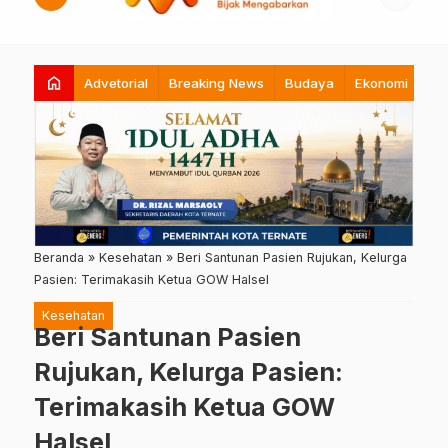
home
Advetorial
Breaking News
Budaya
Ekonomi
Hi
Beranda
»
Kesehatan
»
Beri Santunan Pasien Rujukan, Kelurga
Pasien: Terimakasih Ketua GOW Halsel
Kesehatan
Beri Santunan Pasien
Rujukan, Kelurga Pasien:
Terimakasih Ketua GOW
Halsel