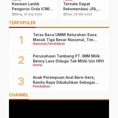
Kasman Lantik
Ternate Dapat
D
Pengurus Orda ICMI
Rekomendasi JFA,
K
la
Halut
Dispersip Terima 5
K
calendar_month
calendar_month
calendar_month
Ming, 10 Sep 2023
Rab, 28 Mei 2025
Arsiparis Baru
A
TERPOPULER
Teras Baca UMMI Kelurahan Sasa
Masuk Tiga Besar Nasional, Tim
Nasional
Pendidikan
Penilai Lakukan Visitasi di Ternate
Perusahaan Tambang PT. IMM Milik
Benny Laos Diduga Tak Miliki Izin HPH
Home
Anak Perempuan Asal Bere-bere,
Ranita Rope Dikukuhkan Sebagai
Pendidikan
Guru Besar dan Rektor Ummu
CHANNEL