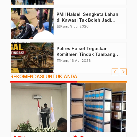
PMII Halsel: Sengketa Lahan
di Kawasi Tak Boleh Jadi
Alasan Aksi Anarkis
calendar_month
Kam, 9 Jul 2026
Polres Halsel Tegaskan
Komitmen Tindak Tambang
Ilegal
calendar_month
Kam, 16 Apr 2026
REKOMENDASI UNTUK ANDA
Home
Home
K