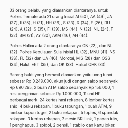
33 orang pelaku yang diamankan diantaranya, untuk
Polres Ternate ada 21 orang Inisial Al (50), AA (49), JA
(37), II (35), H (31), HH (36), S (33), R (34), F (26), RU
(24), A (32), S (35), FI (39), MS (44), N (32), NIL (24), F
(32), BM (31), AY (30), AKM (46), AH (44).
Polres Haltim ada 2 orang diantaranya OB (22), dan NL
(32), Polres Kepulauan Sula inisial HL (32), MNU (41), NS
(38), FL (32) dan UA (46), Morotai, MIS (28) dan OSG
(34), Halut, ERT (35), dan OK (33), Halsel OHK (33).
Barang bukti yang berhasil diamankan yaitu uang tunai
sebesar Rp 3.249.000, akun judi dengan saldo sebanyak
Rp 690.295, 2 buah ATM saldo sebanyak Rp 156.000, 1
resi pengiriman sebesar Rp 1.000.000, 11 unit HP
berbagai merk, 24 kertas hasi rekapan, 8 lembar kertas
shio, 4 buku rekapan, 1 buku tabungan, 1 buah ATM, 9
lembar kupon togel, 2 buku rekapan, 5 toples, 6 spanduk
rekapan, 3 kertas rekapan, 2 mesin BRI Link, 1 papan tulis,
1 penghapus, 3 spidol, 2 pensil, 1 stabilo dan kartu joker.