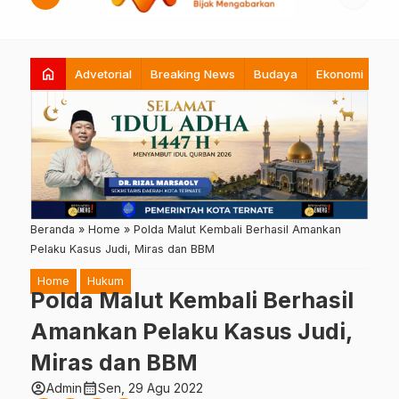
home
Advetorial
Breaking News
Budaya
Ekonomi
Hi
Beranda
»
Home
»
Polda Malut Kembali Berhasil Amankan
Pelaku Kasus Judi, Miras dan BBM
Home
Hukum
Polda Malut Kembali Berhasil
Amankan Pelaku Kasus Judi,
Miras dan BBM
account_circle
calendar_month
Admin
Sen, 29 Agu 2022