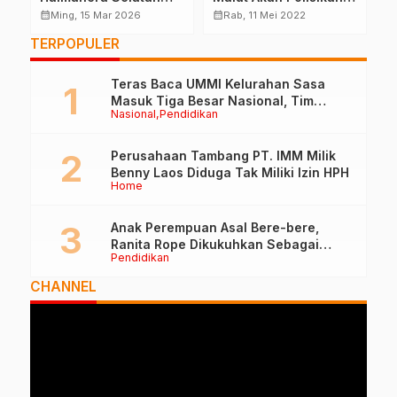
i
Hadiri Pelantikan
Pengurus Partai Yang
C
calendar_month
calendar_month
calendar_month
Ming, 15 Mar 2026
Rab, 11 Mei 2022
Mabiran Pramuka se-
Merusak Kantor
TERPOPULER
Kwarcab
Teras Baca UMMI Kelurahan Sasa
Masuk Tiga Besar Nasional, Tim
Nasional
Pendidikan
Penilai Lakukan Visitasi di Ternate
Perusahaan Tambang PT. IMM Milik
Benny Laos Diduga Tak Miliki Izin HPH
Home
Anak Perempuan Asal Bere-bere,
Ranita Rope Dikukuhkan Sebagai
Pendidikan
Guru Besar dan Rektor Ummu
CHANNEL