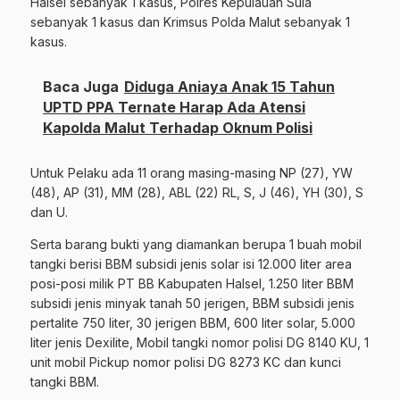
Halsel sebanyak 1 kasus, Polres Kepulauan Sula
sebanyak 1 kasus dan Krimsus Polda Malut sebanyak 1
kasus.
Baca Juga
Diduga Aniaya Anak 15 Tahun
UPTD PPA Ternate Harap Ada Atensi
Kapolda Malut Terhadap Oknum Polisi
Untuk Pelaku ada 11 orang masing-masing NP (27), YW
(48), AP (31), MM (28), ABL (22) RL, S, J (46), YH (30), S
dan U.
Serta barang bukti yang diamankan berupa 1 buah mobil
tangki berisi BBM subsidi jenis solar isi 12.000 liter area
posi-posi milik PT BB Kabupaten Halsel, 1.250 liter BBM
subsidi jenis minyak tanah 50 jerigen, BBM subsidi jenis
pertalite 750 liter, 30 jerigen BBM, 600 liter solar, 5.000
liter jenis Dexilite, Mobil tangki nomor polisi DG 8140 KU, 1
unit mobil Pickup nomor polisi DG 8273 KC dan kunci
tangki BBM.