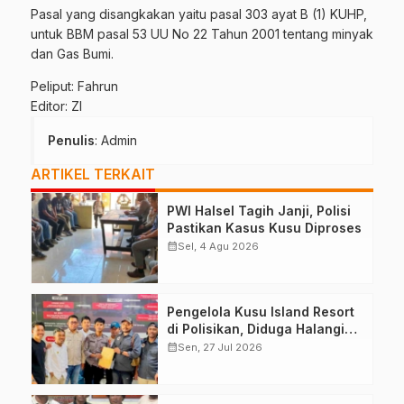
Pasal yang disangkakan yaitu pasal 303 ayat B (1) KUHP,
untuk BBM pasal 53 UU No 22 Tahun 2001 tentang minyak
dan Gas Bumi.
Peliput: Fahrun
Editor: ZI
Penulis
: Admin
ARTIKEL TERKAIT
PWI Halsel Tagih Janji, Polisi
Pastikan Kasus Kusu Diproses
calendar_month
Sel, 4 Agu 2026
Pengelola Kusu Island Resort
di Polisikan, Diduga Halangi
Kerja Jurnalis
calendar_month
Sen, 27 Jul 2026