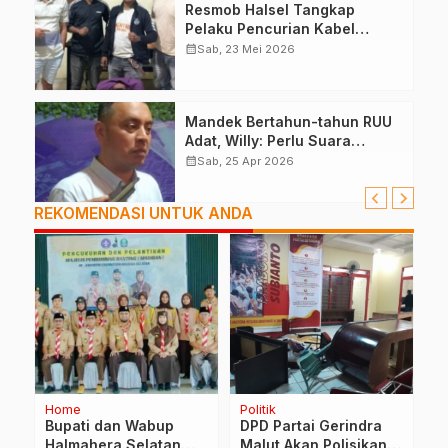
Resmob Halsel Tangkap
Pelaku Pencurian Kabel
Lampu Jalan
calendar_month
Sab, 23 Mei 2026
Mandek Bertahun-tahun RUU
Adat, Willy: Perlu Suara
Pemda, DPRD
calendar_month
Sab, 25 Apr 2026
REKOMENDASI UNTUK ANDA
Home
Politik
Po
Bupati dan Wabup
DPD Partai Gerindra
T
Halmahera Selatan
Malut Akan Polisikan
D