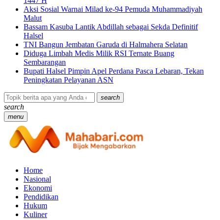
1447 H
Aksi Sosial Warnai Milad ke-94 Pemuda Muhammadiyah
Malut
Bassam Kasuba Lantik Abdillah sebagai Sekda Definitif
Halsel
TNI Bangun Jembatan Garuda di Halmahera Selatan
Diduga Limbah Medis Milik RSI Ternate Buang
Sembarangan
Bupati Halsel Pimpin Apel Perdana Pasca Lebaran, Tekan
Peningkatan Pelayanan ASN
search
search
menu
Home
Nasional
Ekonomi
Pendidikan
Hukum
Kuliner