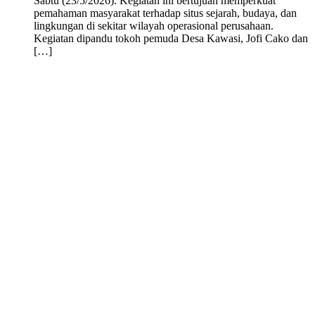
Sabtu (23/5/2026). Kegiatan ini bertujuan memperkuat
pemahaman masyarakat terhadap situs sejarah, budaya, dan
lingkungan di sekitar wilayah operasional perusahaan.
Kegiatan dipandu tokoh pemuda Desa Kawasi, Jofi Cako dan
[…]