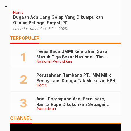
Home
Dugaan Ada Uang Gelap Yang Dikumpulkan
Oknum Petinggi Satpol-PP
calendar_month
Rab, 5 Feb 2025
TERPOPULER
Teras Baca UMMI Kelurahan Sasa
Masuk Tiga Besar Nasional, Tim
Nasional
Pendidikan
Penilai Lakukan Visitasi di Ternate
Perusahaan Tambang PT. IMM Milik
Benny Laos Diduga Tak Miliki Izin HPH
Home
Anak Perempuan Asal Bere-bere,
Ranita Rope Dikukuhkan Sebagai
Pendidikan
Guru Besar dan Rektor Ummu
CHANNEL