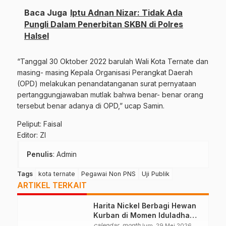
Baca Juga
Iptu Adnan Nizar: Tidak Ada
Pungli Dalam Penerbitan SKBN di Polres
Halsel
“Tanggal 30 Oktober 2022 barulah Wali Kota Ternate dan
masing- masing Kepala Organisasi Perangkat Daerah
(OPD) melakukan penandatanganan surat pernyataan
pertanggungjawaban mutlak bahwa benar- benar orang
tersebut benar adanya di OPD,” ucap Samin.
Peliput: Faisal
Editor: ZI
Penulis
: Admin
Tags
kota ternate
Pegawai Non PNS
Uji Publik
ARTIKEL TERKAIT
Harita Nickel Berbagi Hewan
Kurban di Momen Iduladha
1447 H
calendar_month
Jum, 29 Mei 2026