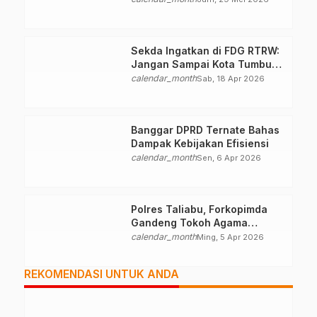
Sekda Ingatkan di FDG RTRW:
Jangan Sampai Kota Tumbuh
Tanpa Arah
calendar_month
Sab, 18 Apr 2026
Banggar DPRD Ternate Bahas
Dampak Kebijakan Efisiensi
calendar_month
Sen, 6 Apr 2026
Polres Taliabu, Forkopimda
Gandeng Tokoh Agama
Deklarasikan Damai
calendar_month
Ming, 5 Apr 2026
REKOMENDASI UNTUK ANDA