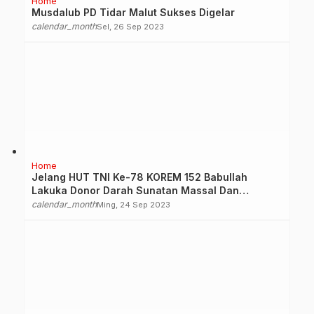
Home
Musdalub PD Tidar Malut Sukses Digelar
calendar_month
Sel, 26 Sep 2023
Home
Jelang HUT TNI Ke-78 KOREM 152 Babullah
Lakuka Donor Darah Sunatan Massal Dan
Pengobatan Gratis
calendar_month
Ming, 24 Sep 2023