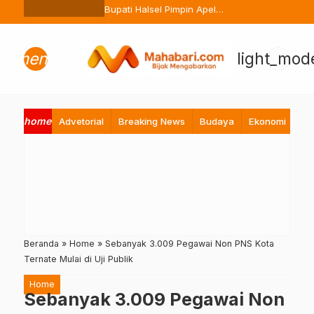
Ternate Buang Sembarangan
Bupati Halsel Pimpin Apel
Perdana Pasca Lebaran, Tekan
Peningkatan Pelayanan ASN
menu
light_mod
home
Advetorial
Breaking News
Budaya
Ekonomi
Hi
Beranda
»
Home
»
Sebanyak 3.009 Pegawai Non PNS Kota
Ternate Mulai di Uji Publik
Home
Sebanyak 3.009 Pegawai Non