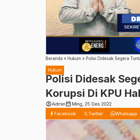
Beranda
»
Hukum
»
Polisi Didesak Segera Tun
Hukum
Polisi Didesak Se
Korupsi Di KPU Ha
account_circle
calendar_month
Admin
Ming, 25 Des 2022
Facebook
Twitter
Whatsapp