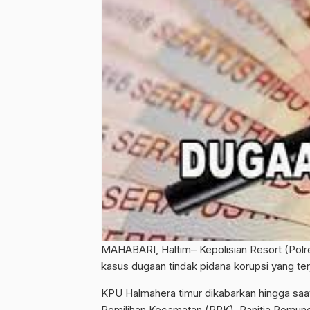
MAHABARI, Haltim– Kepolisian Resort (Pol
kasus dugaan tindak pidana korupsi yang te
KPU Halmahera timur dikabarkan hingga saat 
Pemilihan Kecamatan (PPK), Panitia Pemungu