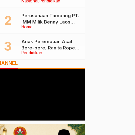
Nasional
Pendidikan
Tiga Besar Nasional, Tim
Penilai Lakukan Visitasi di
Ternate
Perusahaan Tambang PT.
IMM Milik Benny Laos
Home
Diduga Tak Miliki Izin HPH
Anak Perempuan Asal
Bere-bere, Ranita Rope
Pendidikan
Dikukuhkan Sebagai Guru
Besar dan Rektor Ummu
HANNEL