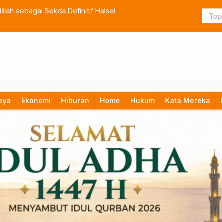
lah sebagai Sekda Definitif Halsel
TNI Bangun
aya
Ekonomi
Hiburan
Home
Hukum
Kata Mereka