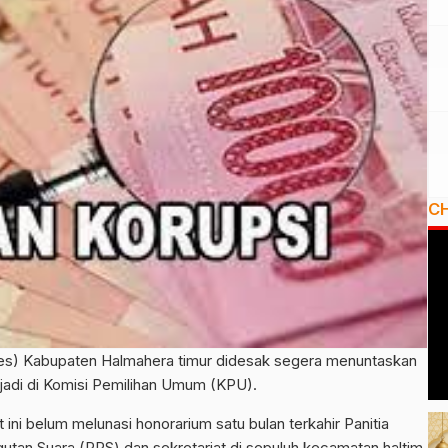
C
res) Kabupaten Halmahera timur didesak segera menuntaskan
rjadi di Komisi Pemilihan Umum (KPU).
ini belum melunasi honorarium satu bulan terkahir Panitia
tan Suara (PPS) dan sekretariat di sepuluh kecamatan haltim