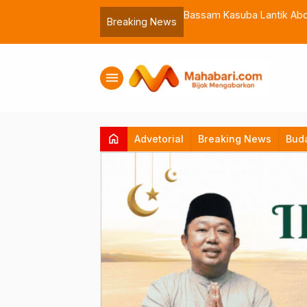
 Muhammadiyah Malut
Bassam Kasuba Lantik Abdil
Breaking News
menu
home
Advetorial
Breaking News
Bud