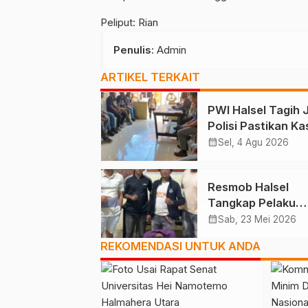
Peliput: Rian
Penulis
: Admin
ARTIKEL TERKAIT
PWI Halsel Tagih J
Polisi Pastikan Ka
Kusu Diproses
calendar_month
Sel, 4 Agu 2026
Resmob Halsel
Tangkap Pelaku
Pencurian Kabel 
calendar_month
Sab, 23 Mei 2026
Jalan
REKOMENDASI UNTUK ANDA