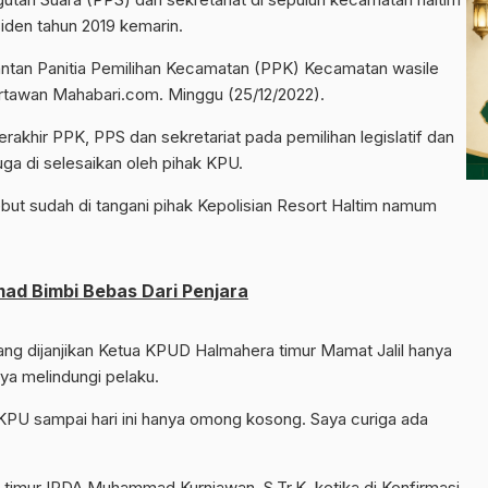
siden tahun 2019 kemarin.
mantan Panitia Pemilihan Kecamatan (PPK) Kecamatan wasile
rtawan Mahabari.com. Minggu (25/12/2022).
rakhir PPK, PPS dan sekretariat pada pemilihan legislatif dan
uga di selesaikan oleh pihak KPU.
ut sudah di tangani pihak Kepolisian Resort Haltim namum
ad Bimbi Bebas Dari Penjara
ang dijanjikan Ketua KPUD Halmahera timur Mamat Jalil hanya
a melindungi pelaku.
 KPU sampai hari ini hanya omong kosong. Saya curiga ada
timur IPDA Muhammad Kurniawan, S.Tr.K, ketika di Konfirmasi