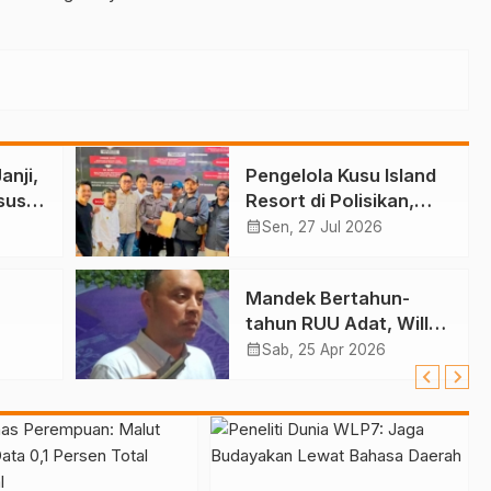
anji,
Pengelola Kusu Island
sus
Resort di Polisikan,
Diduga Halangi Kerja
calendar_month
Sen, 27 Jul 2026
Jurnalis
Mandek Bertahun-
tahun RUU Adat, Willy:
Lampu
Perlu Suara Pemda,
calendar_month
Sab, 25 Apr 2026
DPRD