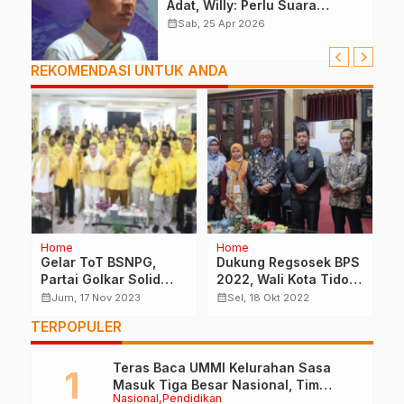
Adat, Willy: Perlu Suara
Pemda, DPRD
calendar_month
Sab, 25 Apr 2026
REKOMENDASI UNTUK ANDA
Home
Home
H
Gelar ToT BSNPG,
Dukung Regsosek BPS
T
Partai Golkar Solid
2022, Wali Kota Tidore
P
Rebut Kursi Di Pileg
Ikut Pendataan
2
calendar_month
calendar_month
calendar_month
Jum, 17 Nov 2023
Sel, 18 Okt 2022
2024
S
TERPOPULER
1
Teras Baca UMMI Kelurahan Sasa
Masuk Tiga Besar Nasional, Tim
Nasional
Pendidikan
Penilai Lakukan Visitasi di Ternate