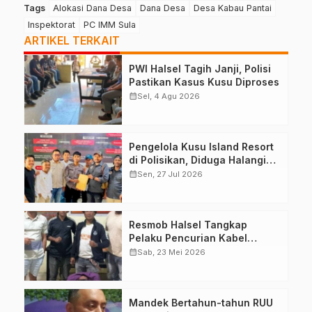
Tags
Alokasi Dana Desa
Dana Desa
Desa Kabau Pantai
Inspektorat
PC IMM Sula
ARTIKEL TERKAIT
PWI Halsel Tagih Janji, Polisi
Pastikan Kasus Kusu Diproses
calendar_month
Sel, 4 Agu 2026
Pengelola Kusu Island Resort
di Polisikan, Diduga Halangi
Kerja Jurnalis
calendar_month
Sen, 27 Jul 2026
Resmob Halsel Tangkap
Pelaku Pencurian Kabel
Lampu Jalan
calendar_month
Sab, 23 Mei 2026
Mandek Bertahun-tahun RUU