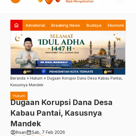
home
Advetorial
Breaking News
Budaya
Ekonomi
Hi
Beranda
»
Hukum
»
Dugaan Korupsi Dana Desa Kabau Pantai,
Kasusnya Mandek
Hukum
Dugaan Korupsi Dana Desa
Kabau Pantai, Kasusnya
Mandek
account_circle
calendar_month
Ihsan
Sab, 7 Feb 2026