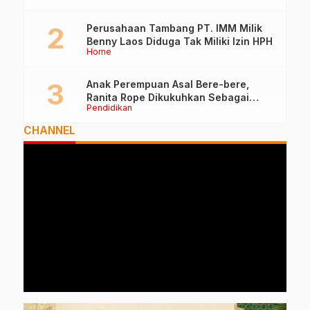
Perusahaan Tambang PT. IMM Milik
Benny Laos Diduga Tak Miliki Izin HPH
Home
Anak Perempuan Asal Bere-bere,
Ranita Rope Dikukuhkan Sebagai
Pendidikan
Guru Besar dan Rektor Ummu
CHANNEL