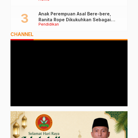
Anak Perempuan Asal Bere-bere,
Ranita Rope Dikukuhkan Sebagai
Pendidikan
Guru Besar dan Rektor Ummu
CHANNEL