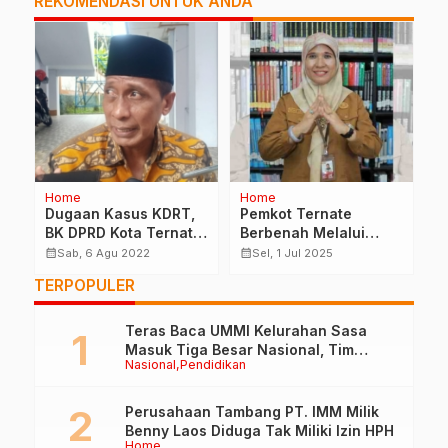
REKOMENDASI UNTUK ANDA
Home
Home
O
Dugaan Kasus KDRT,
Pemkot Ternate
K
BK DPRD Kota Ternate
Berbenah Melalui
K
Hadirkan Dua Saksi
Aplikasi Srikandi, 33
T
calendar_month
calendar_month
calendar_month
Sab, 6 Agu 2022
Sel, 1 Jul 2025
Dalam Pemeriksaan
OPD dan 8 Kecamatan
3
TERPOPULER
Ikut Serta
Teras Baca UMMI Kelurahan Sasa
Masuk Tiga Besar Nasional, Tim
Nasional
Pendidikan
Penilai Lakukan Visitasi di Ternate
Perusahaan Tambang PT. IMM Milik
Benny Laos Diduga Tak Miliki Izin HPH
Home