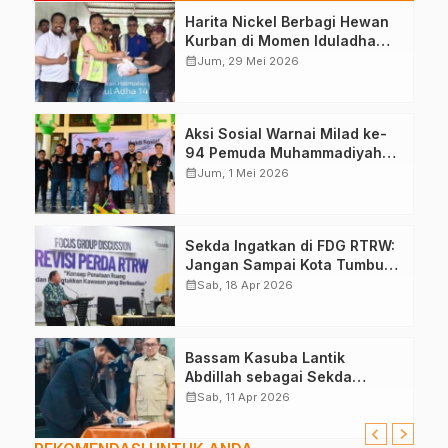
Harita Nickel Berbagi Hewan
Kurban di Momen Iduladha
1447 H
calendar_month
Jum, 29 Mei 2026
Aksi Sosial Warnai Milad ke-
94 Pemuda Muhammadiyah
Malut
calendar_month
Jum, 1 Mei 2026
Sekda Ingatkan di FDG RTRW:
Jangan Sampai Kota Tumbuh
Tanpa Arah
calendar_month
Sab, 18 Apr 2026
Bassam Kasuba Lantik
Abdillah sebagai Sekda
Definitif Halsel
calendar_month
Sab, 11 Apr 2026