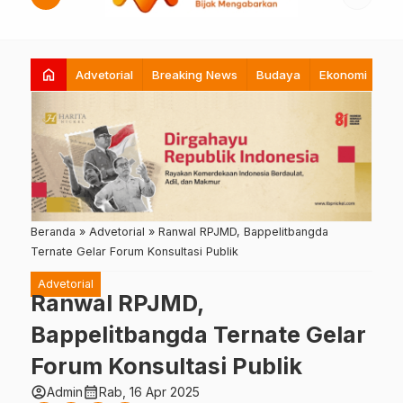
home
Advetorial
Breaking News
Budaya
Ekonomi
Hi
Beranda
»
Advetorial
»
Ranwal RPJMD, Bappelitbangda
Ternate Gelar Forum Konsultasi Publik
Advetorial
Ranwal RPJMD,
Bappelitbangda Ternate Gelar
Forum Konsultasi Publik
account_circle
calendar_month
Admin
Rab, 16 Apr 2025