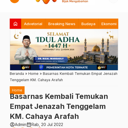
home
Advetorial
Breaking News
Budaya
Ekonomi
Hi
Beranda
»
Home
»
Basarnas Kembali Temukan Empat Jenazah
Tenggelam KM. Cahaya Arafah
Home
Basarnas Kembali Temukan
Empat Jenazah Tenggelam
KM. Cahaya Arafah
account_circle
calendar_month
Admin
Rab, 20 Jul 2022