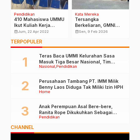
Pendidikan
Kata Mereka
H
a
410 Mahasiswa UMMU
Tersangka
P
a
Ikut Kuliah Kerja
Berkeliaran, GMNI
P
Sosial Tahun 2022
Sula Desak Copot
K
calendar_month
calendar_month
calendar_month
Jum, 22 Apr 2022
Sen, 9 Feb 2026
Kanit PPA Polres Sula
U
TERPOPULER
B
M
Teras Baca UMMI Kelurahan Sasa
Masuk Tiga Besar Nasional, Tim
Nasional
Pendidikan
Penilai Lakukan Visitasi di Ternate
Perusahaan Tambang PT. IMM Milik
Benny Laos Diduga Tak Miliki Izin HPH
Home
Anak Perempuan Asal Bere-bere,
Ranita Rope Dikukuhkan Sebagai
Pendidikan
Guru Besar dan Rektor Ummu
CHANNEL