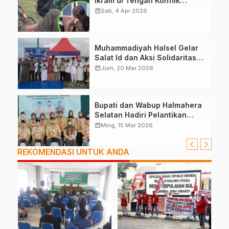
Ikram di Tengah Konflik
Halteng
calendar_month
Sab, 4 Apr 2026
Muhammadiyah Halsel Gelar
Salat Id dan Aksi Solidaritas
Palestina
calendar_month
Jum, 20 Mar 2026
Bupati dan Wabup Halmahera
Selatan Hadiri Pelantikan
Mabiran Pramuka se-Kwarcab
calendar_month
Ming, 15 Mar 2026
REKOMENDASI UNTUK ANDA