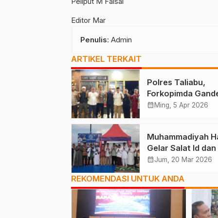
Peliput M Faisal
Editor Mar
Penulis
: Admin
ARTIKEL TERKAIT
Polres Taliabu,
Forkopimda Gand
Tokoh Agama
calendar_month
Ming, 5 Apr 2026
Deklarasikan Dam
Muhammadiyah Ha
Gelar Salat Id dan
Solidaritas Palest
calendar_month
Jum, 20 Mar 2026
REKOMENDASI UNTUK ANDA