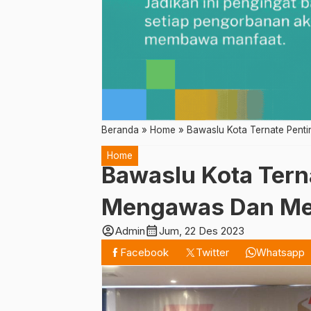
Beranda
»
Home
»
Bawaslu Kota Ternate Penti
Home
Bawaslu Kota Terna
Mengawas Dan Men
account_circle
calendar_month
Admin
Jum, 22 Des 2023
Facebook
Twitter
Whatsapp