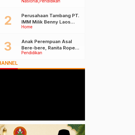
Nasional
Pendidikan
Tiga Besar Nasional, Tim
Penilai Lakukan Visitasi di
Ternate
Perusahaan Tambang PT.
IMM Milik Benny Laos
Home
Diduga Tak Miliki Izin HPH
Anak Perempuan Asal
Bere-bere, Ranita Rope
Pendidikan
Dikukuhkan Sebagai Guru
Besar dan Rektor Ummu
HANNEL