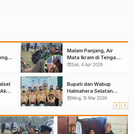
Malam Panjang, Air
eng
Mata Ikram di Tengah
Konflik Halteng
calendar_month
Sab, 4 Apr 2026
ai
lsel
Bupati dan Wabup
 Aksi
Halmahera Selatan
ina
Hadiri Pelantikan
calendar_month
Ming, 15 Mar 2026
Mabiran Pramuka se-
Kwarcab