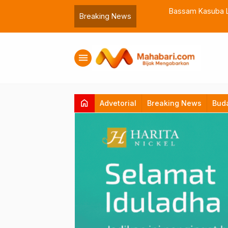
 Muhammadiyah Malut
Bassam Kasuba Lantik Abdil
Breaking News
menu
home
Advetorial
Breaking News
Bud