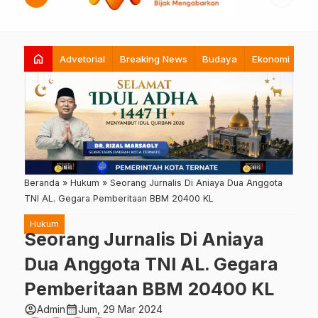
home
Advetorial
Breaking News
Budaya
Ekonomi
Hi
Beranda
»
Hukum
»
Seorang Jurnalis Di Aniaya Dua Anggota
TNI AL. Gegara Pemberitaan BBM 20400 KL
Hukum
Seorang Jurnalis Di Aniaya
Dua Anggota TNI AL. Gegara
Pemberitaan BBM 20400 KL
account_circle
calendar_month
Admin
Jum, 29 Mar 2024