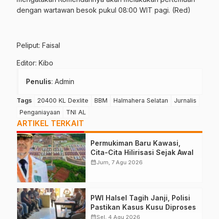
dengan wartawan besok pukul 08:00 WIT pagi. (Red)
Peliput: Faisal
Editor: Kibo
Penulis
: Admin
Tags
20400 KL Dexlite
BBM
Halmahera Selatan
Jurnalis
Penganiayaan
TNI AL
ARTIKEL TERKAIT
Permukiman Baru Kawasi,
Cita-Cita Hilirisasi Sejak Awal
calendar_month
Jum, 7 Agu 2026
PWI Halsel Tagih Janji, Polisi
Pastikan Kasus Kusu Diproses
calendar_month
Sel, 4 Agu 2026