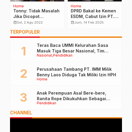
ome
Home
Home
nny: Tidak Masalah
DPRD Bakal ke Kemen
Perusaha
ka Dicopot
ESDM, Cabut Izin PT.
PT. IMM M
abatannya Sebagai
IMS Jika Dokumen Tak
Laos Didug
calendar_month
calendar_month
Sel, 2 Agu 2022
Jum, 14 Feb 2025
Sen, 2 Sep
dis DLH
Lengkap
Izin HPH
TERPOPULER
Teras Baca UMMI Kelurahan Sasa
Masuk Tiga Besar Nasional, Tim
Nasional
Pendidikan
Penilai Lakukan Visitasi di Ternate
Perusahaan Tambang PT. IMM Milik
Benny Laos Diduga Tak Miliki Izin HPH
Home
Anak Perempuan Asal Bere-bere,
Ranita Rope Dikukuhkan Sebagai
Pendidikan
Guru Besar dan Rektor Ummu
CHANNEL