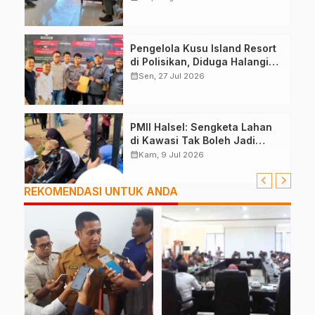
Pengelola Kusu Island Resort
di Polisikan, Diduga Halangi
Kerja Jurnalis
calendar_month
Sen, 27 Jul 2026
PMII Halsel: Sengketa Lahan
di Kawasi Tak Boleh Jadi
Alasan Aksi Anarkis
calendar_month
Kam, 9 Jul 2026
REKOMENDASI UNTUK ANDA