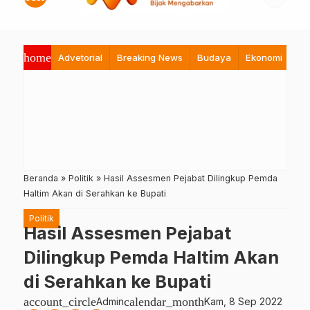
home
Advetorial
Breaking News
Budaya
Ekonomi
Hi
Beranda
»
Politik
»
Hasil Assesmen Pejabat Dilingkup Pemda
Haltim Akan di Serahkan ke Bupati
Politik
Hasil Assesmen Pejabat
Dilingkup Pemda Haltim Akan
di Serahkan ke Bupati
account_circle
calendar_month
Admin
Kam, 8 Sep 2022