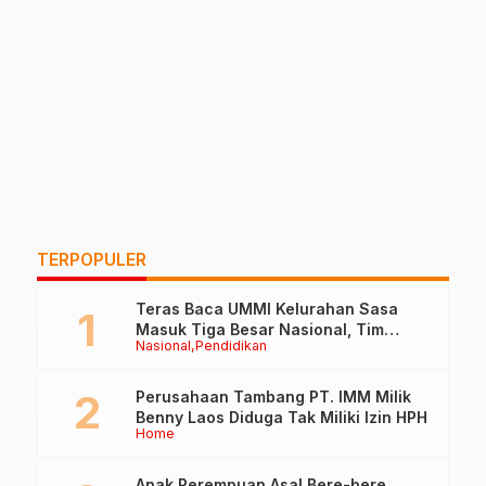
TERPOPULER
Teras Baca UMMI Kelurahan Sasa
Masuk Tiga Besar Nasional, Tim
Nasional
Pendidikan
Penilai Lakukan Visitasi di Ternate
Perusahaan Tambang PT. IMM Milik
Benny Laos Diduga Tak Miliki Izin HPH
Home
Anak Perempuan Asal Bere-bere,