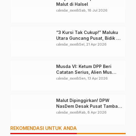
Malut di Halsel
calendar_month
Sab, 18 Jul 2026
“3 Kursi Tak Cukup!” Maluku
Utara Guncang Pusat, Bidik 6
Kursi DPR RI
calendar_month
Sel, 21 Apr 2026
Musda VI: Ketum DPP Beri
Catatan Serius, Alien Mus
Mampu Atau Tidak?
calendar_month
Sen, 13 Apr 2026
Malut Dipinggirkan! DPW
NasDem Desak Pusat Tambah
Kursi DPR RI, Jangan Tutup
calendar_month
Rab, 8 Apr 2026
Mata
REKOMENDASI UNTUK ANDA