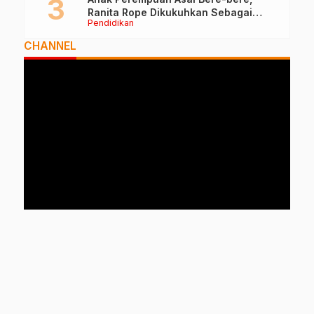
Ranita Rope Dikukuhkan Sebagai
Pendidikan
Guru Besar dan Rektor Ummu
CHANNEL