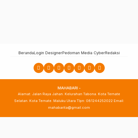
Beranda
Login Designer
Pedoman Media Cyber
Redaksi
MAHABARI -
Alamat: Jalan Raya Jahan. Kelurahan Tabona. Kota Ternate
Selatan. Kota Ternate. Maluku Utara Tlpn: 081244252022 Email:
mahabarita@gmail.com