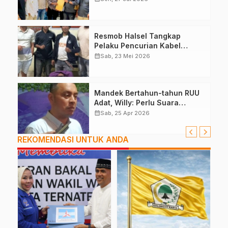
Resmob Halsel Tangkap
Pelaku Pencurian Kabel
Lampu Jalan
calendar_month
Sab, 23 Mei 2026
Mandek Bertahun-tahun RUU
Adat, Willy: Perlu Suara
Pemda, DPRD
calendar_month
Sab, 25 Apr 2026
REKOMENDASI UNTUK ANDA