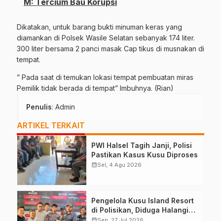
M: Tercium Bau Korupsi
Dikatakan, untuk barang bukti minuman keras yang
diamankan di Polsek Wasile Selatan sebanyak 174 liter.
300 liter bersama 2 panci masak Cap tikus di musnakan di
tempat.
” Pada saat di temukan lokasi tempat pembuatan miras
Pemilik tidak berada di tempat” Imbuhnya. (Rian)
Penulis
: Admin
ARTIKEL TERKAIT
PWI Halsel Tagih Janji, Polisi
Pastikan Kasus Kusu Diproses
calendar_month
Sel, 4 Agu 2026
Pengelola Kusu Island Resort
di Polisikan, Diduga Halangi
Kerja Jurnalis
calendar_month
Sen, 27 Jul 2026