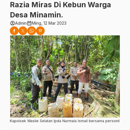
Razia Miras Di Kebun Warga
Desa Minamin.
account_circle
calendar_month
Admin
Ming, 12 Mar 2023
Kapolsek Wasile Selatan Ipda Nurmala Ismail bersama personil