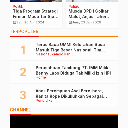
Politik
Politik
H
M
Tiga Program Strategi
Musda DPD I Golkar
S
Firman Mudaffar Sjah,
Malut, Anjas Taher
“
Calon Walikota
Bakal Jadi Calon
P
calendar_month
calendar_month
calendar_month
Sab, 20 Apr 2024
Jum, 23 Jan 2026
Ternate
Tunggal
P
TERPOPULER
T
Teras Baca UMMI Kelurahan Sasa
Masuk Tiga Besar Nasional, Tim
Nasional
Pendidikan
Penilai Lakukan Visitasi di Ternate
Perusahaan Tambang PT. IMM Milik
Benny Laos Diduga Tak Miliki Izin HPH
Home
Anak Perempuan Asal Bere-bere,
Ranita Rope Dikukuhkan Sebagai
Pendidikan
Guru Besar dan Rektor Ummu
CHANNEL