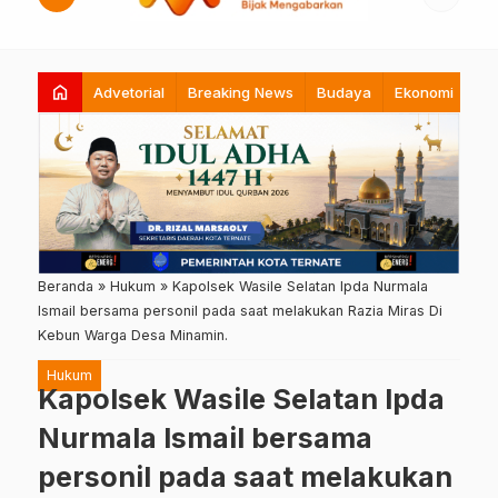
home
Advetorial
Breaking News
Budaya
Ekonomi
Hi
Beranda
»
Hukum
»
Kapolsek Wasile Selatan Ipda Nurmala
Ismail bersama personil pada saat melakukan Razia Miras Di
Kebun Warga Desa Minamin.
Hukum
Kapolsek Wasile Selatan Ipda
Nurmala Ismail bersama
personil pada saat melakukan