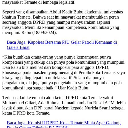
masyarakat Ternate di lembaga legislatif.
Seperti yang disampaikan Abdul Kadir Bubu akademisi universitas
khairun Ternate. Bahwa saat ini masyarakat membutuhkan peran
seorang anggota DPRD yang mampu menyuarakan aspirasi
masyarakat. Memiliki kemampuan kompetensi, komunikasi yang
mempuni. Rabu (18/09/2024).
Baca Juga
Kapolres Bersama PJU Gelar Patroli Kemanan di
Galela Barat
“Kita butuhkan orang-orang yang punya kemampuan punya
kompetensi yang cukup dan punya pola komunikasi yang mumpuni.
Dan kalau kita melihat dari komposisi para anggota DPRD,
khususnya partai nasdem yang menang di Pemilu kota Ternate, saya
kira yang paling tepat itu nurlela syarif. Selain dia punya
pengalaman, dia juga punya pengetahuan yang mumpuni dan pola
komunikasi juga sangat baik.” Ujar Kadir Bubu
Terlepas dari ke empat calon ketua DPRD kota Ternate yakni
Muhammad Gifari, Ade Rahmat Lamadihami dan Rusdi A.IM. lebih
layak diputuskan DPP partai Nasdem kepada Nurlela Syarif sebagai
ketua DPRD kota Ternate.
Baca Juga
Komisi II DPRD Kota Ternate Minta Agar Gedung
Duafa Center Dikelola BAZNAS