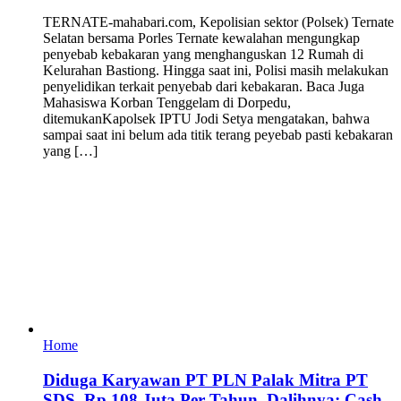
TERNATE-mahabari.com, Kepolisian sektor (Polsek) Ternate
Selatan bersama Porles Ternate kewalahan mengungkap
penyebab kebakaran yang menghanguskan 12 Rumah di
Kelurahan Bastiong. Hingga saat ini, Polisi masih melakukan
penyelidikan terkait penyebab dari kebakaran. Baca Juga
Mahasiswa Korban Tenggelam di Dorpedu,
ditemukanKapolsek IPTU Jodi Setya mengatakan, bahwa
sampai saat ini belum ada titik terang peyebab pasti kebakaran
yang […]
Home
Diduga Karyawan PT PLN Palak Mitra PT
SDS, Rp 108 Juta Per Tahun, Dalihnya: Cash