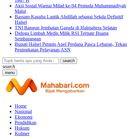
1447 H
Aksi Sosial Warnai Milad ke-94 Pemuda Muhammadiyah
Malut
Bassam Kasuba Lantik Abdillah sebagai Sekda Definitif
Halsel
TNI Bangun Jembatan Garuda di Halmahera Selatan
Diduga Limbah Medis Milik RSI Ternate Buang
Sembarangan
Bupati Halsel Pimpin Apel Perdana Pasca Lebaran, Tekan
Peningkatan Pelayanan ASN
search
search
menu
Home
Nasional
Ekonomi
Pendidikan
Hukum
Kuliner