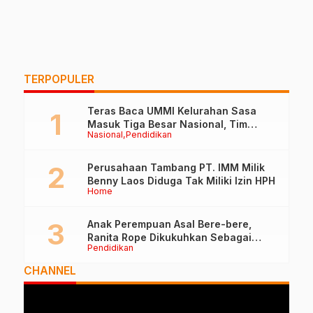
TERPOPULER
Teras Baca UMMI Kelurahan Sasa
Masuk Tiga Besar Nasional, Tim
Nasional
Pendidikan
Penilai Lakukan Visitasi di Ternate
Perusahaan Tambang PT. IMM Milik
Benny Laos Diduga Tak Miliki Izin HPH
Home
Anak Perempuan Asal Bere-bere,
Ranita Rope Dikukuhkan Sebagai
Pendidikan
Guru Besar dan Rektor Ummu
CHANNEL