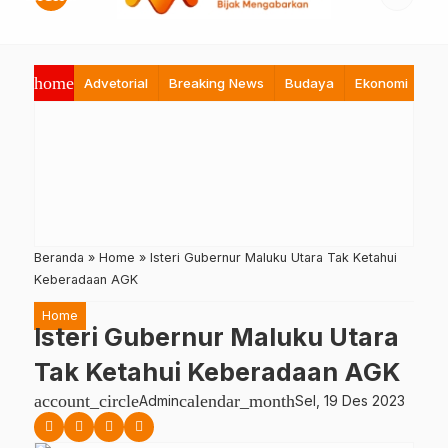
home
Advetorial
Breaking News
Budaya
Ekonomi
Hi
Beranda
»
Home
»
Isteri Gubernur Maluku Utara Tak Ketahui
Keberadaan AGK
Home
Isteri Gubernur Maluku Utara
Tak Ketahui Keberadaan AGK
account_circle
calendar_month
Admin
Sel, 19 Des 2023