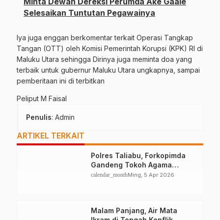
Minta Dewan Dereksi Perumda Ake Gaale
Selesaikan Tuntutan Pegawainya
Iya juga enggan berkomentar terkait Operasi Tangkap
Tangan (OTT) oleh Komisi Pemerintah Korupsi (KPK) RI di
Maluku Utara sehingga Dirinya juga meminta doa yang
terbaik untuk gubernur Maluku Utara ungkapnya, sampai
pemberitaan ini di terbitkan
Peliput M Faisal
Penulis
: Admin
ARTIKEL TERKAIT
Polres Taliabu, Forkopimda
Gandeng Tokoh Agama
Deklarasikan Damai
calendar_month
Ming, 5 Apr 2026
Malam Panjang, Air Mata
Ikram di Tengah Konflik