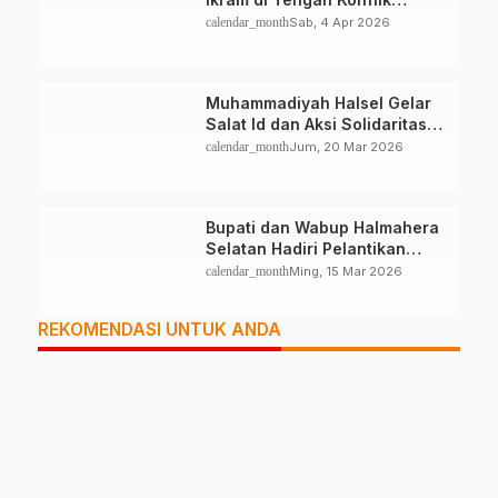
Halteng
calendar_month
Sab, 4 Apr 2026
Muhammadiyah Halsel Gelar
Salat Id dan Aksi Solidaritas
Palestina
calendar_month
Jum, 20 Mar 2026
Bupati dan Wabup Halmahera
Selatan Hadiri Pelantikan
Mabiran Pramuka se-Kwarcab
calendar_month
Ming, 15 Mar 2026
REKOMENDASI UNTUK ANDA