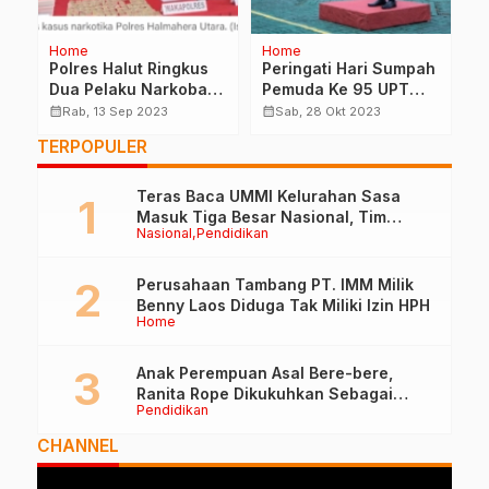
Home
Home
Po
a
Polres Halut Ringkus
Peringati Hari Sumpah
M
Dua Pelaku Narkoba
Pemuda Ke 95 UPT
R
Pemilik 103 Sachet
Kemen PUPR Gelar
M
calendar_month
calendar_month
calendar_month
Rab, 13 Sep 2023
Sab, 28 Okt 2023
Ganja
Upacara Bendera Di
J
TERPOPULER
Balai Wilayah Sungai
Maluku Utara
Teras Baca UMMI Kelurahan Sasa
Masuk Tiga Besar Nasional, Tim
Nasional
Pendidikan
Penilai Lakukan Visitasi di Ternate
Perusahaan Tambang PT. IMM Milik
Benny Laos Diduga Tak Miliki Izin HPH
Home
Anak Perempuan Asal Bere-bere,
Ranita Rope Dikukuhkan Sebagai
Pendidikan
Guru Besar dan Rektor Ummu
CHANNEL