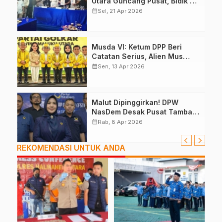
Utara Guncang Pusat, Bidik 6
Kursi DPR RI
calendar_month
Sel, 21 Apr 2026
Musda VI: Ketum DPP Beri
Catatan Serius, Alien Mus
Mampu Atau Tidak?
calendar_month
Sen, 13 Apr 2026
Malut Dipinggirkan! DPW
NasDem Desak Pusat Tambah
Kursi DPR RI, Jangan Tutup
calendar_month
Rab, 8 Apr 2026
Mata
REKOMENDASI UNTUK ANDA