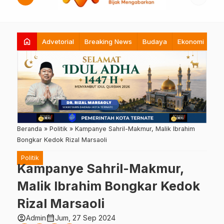
home
Advetorial
Breaking News
Budaya
Ekonomi
Hi
Beranda
»
Politik
»
Kampanye Sahril-Makmur, Malik Ibrahim
Bongkar Kedok Rizal Marsaoli
Politik
Kampanye Sahril-Makmur,
Malik Ibrahim Bongkar Kedok
Rizal Marsaoli
account_circle
calendar_month
Admin
Jum, 27 Sep 2024