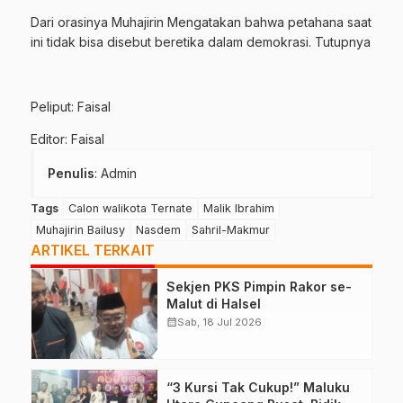
Dari orasinya Muhajirin Mengatakan bahwa petahana saat
ini tidak bisa disebut beretika dalam demokrasi. Tutupnya
Peliput: Faisal
Editor: Faisal
Penulis
: Admin
Tags
Calon walikota Ternate
Malik Ibrahim
Muhajirin Bailusy
Nasdem
Sahril-Makmur
ARTIKEL TERKAIT
Sekjen PKS Pimpin Rakor se-
Malut di Halsel
calendar_month
Sab, 18 Jul 2026
“3 Kursi Tak Cukup!” Maluku