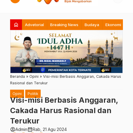
home
Advetorial
Breaking News
Budaya
Ekonomi
Hi
Beranda
»
Opini
»
Visi-misi Berbasis Anggaran, Cakada Harus
Rasional dan Terukur
Opini
Politik
Visi-misi Berbasis Anggaran,
Cakada Harus Rasional dan
Terukur
account_circle
calendar_month
Admin
Rab, 21 Agu 2024