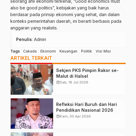
seorang ahli ekonomi terkenal, “Good economics must
also be good politics”, kebijakan yang baik harus
berdasar pada prinsip ekonomi yang sehat, dan dalam
konteks pemerintahan daerah, ini berarti berbasis pada
anggaran yang realistis.
Penulis
: Admin
Tags
Cakada
Ekonomi
Keuangan
Politik
Visi Misi
ARTIKEL TERKAIT
Sekjen PKS Pimpin Rakor se-
Malut di Halsel
calendar_month
Sab, 18 Jul 2026
Refleksi Hari Buruh dan Hari
Pendidikan Nasional 2026
calendar_month
Kam, 30 Apr 2026