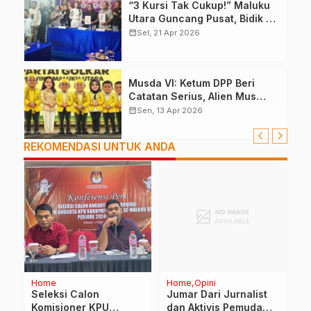
“3 Kursi Tak Cukup!” Maluku
Utara Guncang Pusat, Bidik 6
Kursi DPR RI
calendar_month
Sel, 21 Apr 2026
Musda VI: Ketum DPP Beri
Catatan Serius, Alien Mus
Mampu Atau Tidak?
calendar_month
Sen, 13 Apr 2026
REKOMENDASI UNTUK ANDA
Home
Home
Opini
H
Seleksi Calon
Jumar Dari Jurnalist
S
Komisioner KPU
dan Aktivis Pemuda
H