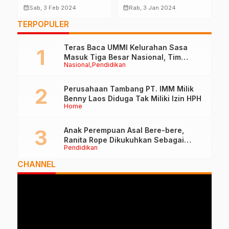
Provinsi dan
Muhammadiyah
P
calendar_month
calendar_month
calendar_month
Sab, 3 Feb 2024
Rab, 3 Jan 2024
Kabupaten Resmi
Menuju Parlemen
T
TERPOPULER
Dibuka
Teras Baca UMMI Kelurahan Sasa
Masuk Tiga Besar Nasional, Tim
Nasional
Pendidikan
Penilai Lakukan Visitasi di Ternate
Perusahaan Tambang PT. IMM Milik
Benny Laos Diduga Tak Miliki Izin HPH
Home
Anak Perempuan Asal Bere-bere,
Ranita Rope Dikukuhkan Sebagai
Pendidikan
Guru Besar dan Rektor Ummu
CHANNEL