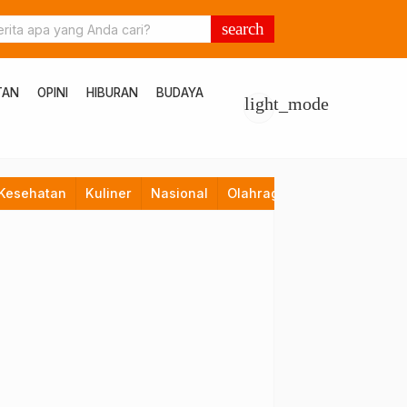
search
TAN
OPINI
HIBURAN
BUDAYA
light_mode
Kesehatan
Kuliner
Nasional
Olahraga
Opini
Pendid