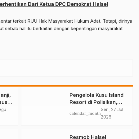
berhentikan Dari Ketua DPC Demokrat Halsel
mentar terkait RUU Hak Masyarakat Hukum Adat. Tetapi, dirinya
ut sebab hal itu berkaitan dengan kepentingan masyarakat
anji,
Pengelola Kusu Island
sus
Resort di Polisikan,
Diduga Halangi Kerja
 Agu
Sen, 27 Jul
calendar_month
Jurnalis
2026
n
Resmob Halsel