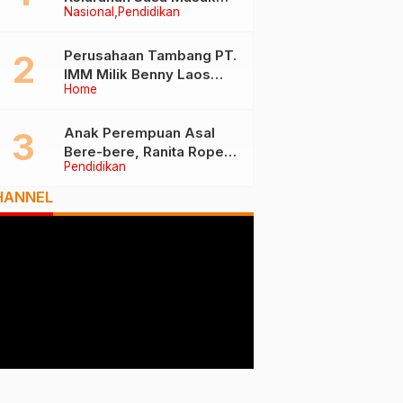
Nasional
Pendidikan
Tiga Besar Nasional, Tim
Penilai Lakukan Visitasi di
Ternate
Perusahaan Tambang PT.
IMM Milik Benny Laos
Home
Diduga Tak Miliki Izin HPH
Anak Perempuan Asal
Bere-bere, Ranita Rope
Pendidikan
Dikukuhkan Sebagai Guru
Besar dan Rektor Ummu
HANNEL