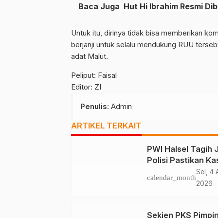
Baca Juga
Hut Hi Ibrahim Resmi Di
Untuk itu, dirinya tidak bisa memberikan ko
berjanji untuk selalu mendukung RUU terseb
adat Malut.
Peliput: Faisal
Editor: ZI
Penulis
: Admin
ARTIKEL TERKAIT
PWI Halsel Tagih J
Polisi Pastikan Ka
Kusu Diproses
Sel, 4
calendar_month
2026
Sekjen PKS Pimpi