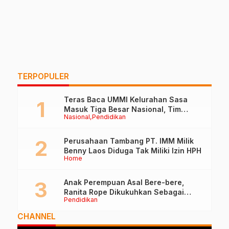
TERPOPULER
Teras Baca UMMI Kelurahan Sasa
Masuk Tiga Besar Nasional, Tim
Nasional
Pendidikan
Penilai Lakukan Visitasi di Ternate
Perusahaan Tambang PT. IMM Milik
Benny Laos Diduga Tak Miliki Izin HPH
Home
Anak Perempuan Asal Bere-bere,
Ranita Rope Dikukuhkan Sebagai
Pendidikan
Guru Besar dan Rektor Ummu
CHANNEL