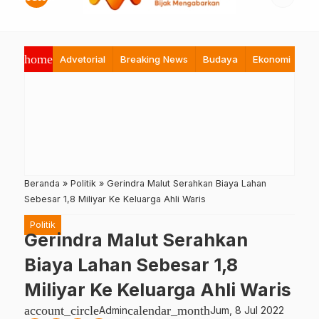
home
Advetorial
Breaking News
Budaya
Ekonomi
Hi
Beranda
»
Politik
»
Gerindra Malut Serahkan Biaya Lahan
Sebesar 1,8 Miliyar Ke Keluarga Ahli Waris
Politik
Gerindra Malut Serahkan
Biaya Lahan Sebesar 1,8
Miliyar Ke Keluarga Ahli Waris
account_circle
calendar_month
Admin
Jum, 8 Jul 2022