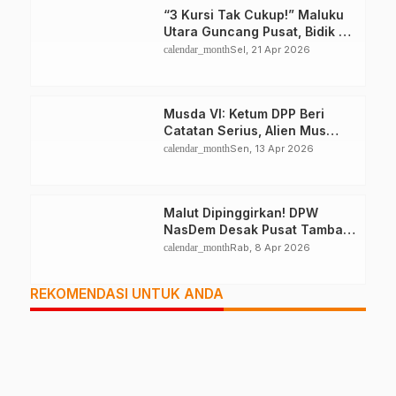
“3 Kursi Tak Cukup!” Maluku
Utara Guncang Pusat, Bidik 6
Kursi DPR RI
calendar_month
Sel, 21 Apr 2026
Musda VI: Ketum DPP Beri
Catatan Serius, Alien Mus
Mampu Atau Tidak?
calendar_month
Sen, 13 Apr 2026
Malut Dipinggirkan! DPW
NasDem Desak Pusat Tambah
Kursi DPR RI, Jangan Tutup
calendar_month
Rab, 8 Apr 2026
Mata
REKOMENDASI UNTUK ANDA