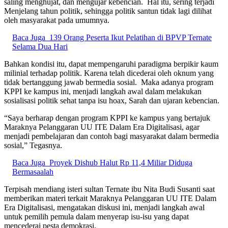
saling menghujat, dan mengujar kebencian.
Hal itu, sering terjadi
Menjelang tahun politik, sehingga politik santun tidak lagi dilihat
oleh masyarakat pada umumnya.
Baca Juga
139 Orang Peserta Ikut Pelatihan di BPVP Ternate
Selama Dua Hari
Bahkan kondisi itu, dapat mempengaruhi paradigma berpikir kaum
milinial terhadap politik. Karena telah dicederai oleh oknum yang
tidak bertanggung jawab bermedia sosial.
Maka adanya program
KPPI ke kampus ini, menjadi langkah awal dalam melakukan
sosialisasi politik sehat tanpa isu hoax, Sarah dan ujaran kebencian.
“Saya berharap dengan program KPPI ke kampus yang bertajuk
Maraknya Pelanggaran UU ITE Dalam Era Digitalisasi, agar
menjadi pembelajaran dan contoh bagi masyarakat dalam bermedia
sosial,” Tegasnya.
Baca Juga
Proyek Dishub Halut Rp 11,4 Miliar Diduga
Bermasaalah
Terpisah mendiang isteri sultan Ternate ibu Nita Budi Susanti saat
memberikan materi terkait Maraknya Pelanggaran UU ITE Dalam
Era Digitalisasi, mengatakan
diskusi ini, menjadi langkah awal
untuk pemilih pemula dalam menyerap isu-isu yang dapat
mencederai pesta demokrasi.