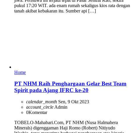
jiwa. Peristiwa ini terjadi tepat di Pasar Sentral Kao, sekira
pukul 17:20 WIT. ada enam rumah sekaligus kios rata dengan
tanah akibat kebakaran itu. Sumber api […]
Home
PT NHM Raih Penghargaan Gelar Best Team
Spirit pada Ajang IFRC ke-20
calendar_month
Sen, 9 Okt 2023
account_circle
Admin
0
Komentar
TOBELO-Mahabari.Com, PT NHM (Nusa Halmahera
Minerals) digenggaman Haji Romo (Robert) Nitiyudo