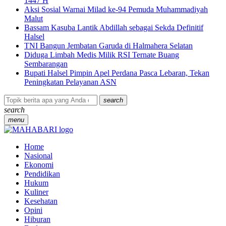
1447 H
Aksi Sosial Warnai Milad ke-94 Pemuda Muhammadiyah
Malut
Bassam Kasuba Lantik Abdillah sebagai Sekda Definitif
Halsel
TNI Bangun Jembatan Garuda di Halmahera Selatan
Diduga Limbah Medis Milik RSI Ternate Buang
Sembarangan
Bupati Halsel Pimpin Apel Perdana Pasca Lebaran, Tekan
Peningkatan Pelayanan ASN
search
search
menu
Home
Nasional
Ekonomi
Pendidikan
Hukum
Kuliner
Kesehatan
Opini
Hiburan