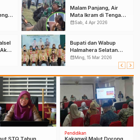
Malam Panjang, Air
eng
Mata Ikram di Tengah
Konflik Halteng
calendar_month
Sab, 4 Apr 2026
ai
lsel
Bupati dan Wabup
 Aksi
Halmahera Selatan
ina
Hadiri Pelantikan
calendar_month
Ming, 15 Mar 2026
Mabiran Pramuka se-
Kwarcab
Pendidikan
ut STQ Tahun
Kakanwil Malut Dorong