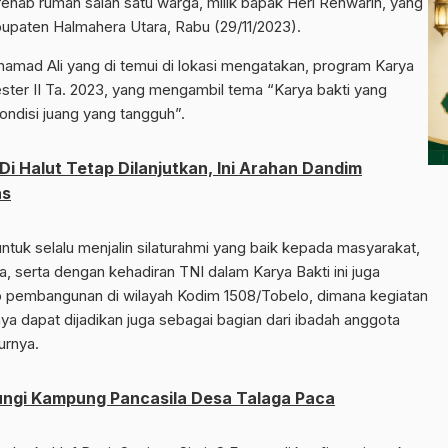
ehab rumah salah satu warga, milik bapak Heri Renwarin, yang
paten Halmahera Utara, Rabu (29/11/2023).
amad Ali yang di temui di lokasi mengatakan, program Karya
ter II Ta. 2023, yang mengambil tema “Karya bakti yang
ondisi juang yang tangguh”.
 Halut Tetap Dilanjutkan, Ini Arahan Dandim
as
 untuk selalu menjalin silaturahmi yang baik kepada masyarakat,
a, serta dengan kehadiran TNI dalam Karya Bakti ini juga
ap pembangunan di wilayah Kodim 1508/Tobelo, dimana kegiatan
tunya dapat dijadikan juga sebagai bagian dari ibadah anggota
urnya.
ngi Kampung Pancasila Desa Talaga Paca