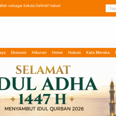
lah sebagai Sekda Definitif Halsel
TNI Bangun
aya
Ekonomi
Hiburan
Home
Hukum
Kata Mereka