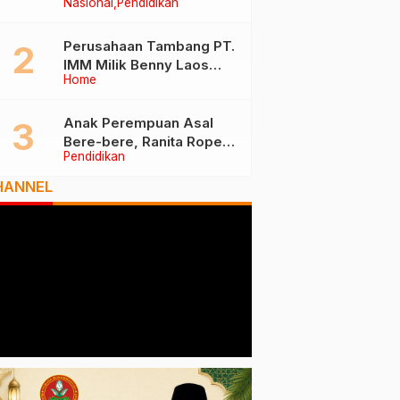
Nasional
Pendidikan
Tiga Besar Nasional, Tim
Penilai Lakukan Visitasi di
Ternate
Perusahaan Tambang PT.
IMM Milik Benny Laos
Home
Diduga Tak Miliki Izin HPH
Anak Perempuan Asal
Bere-bere, Ranita Rope
Pendidikan
Dikukuhkan Sebagai Guru
Besar dan Rektor Ummu
HANNEL