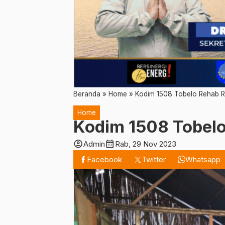
Beranda
»
Home
»
Kodim 1508 Tobelo Rehab 
Home
Kodim 1508 Tobel
account_circle
calendar_month
Admin
Rab, 29 Nov 2023
Facebook
Twitter
Whatsapp