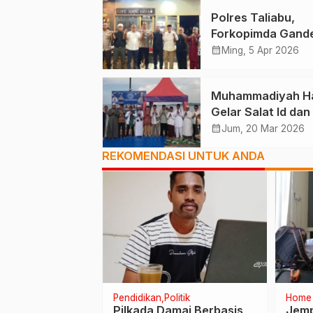
Polres Taliabu,
Forkopimda Gand
Tokoh Agama
calendar_month
Ming, 5 Apr 2026
Deklarasikan Dam
Muhammadiyah Ha
Gelar Salat Id dan
Solidaritas Palest
calendar_month
Jum, 20 Mar 2026
REKOMENDASI UNTUK ANDA
Pendidikan
Politik
Home
anganan PKS
Pilkada Damai Berbasis
Jemp