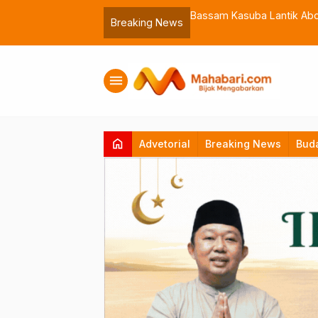
 Muhammadiyah Malut
Bassam Kasuba Lantik Abdil
Breaking News
menu
home
Advetorial
Breaking News
Bud