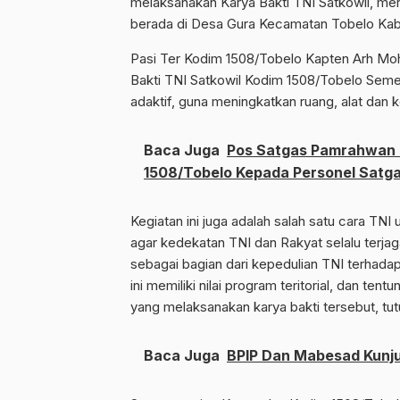
melaksanakan Karya Bakti TNI Satkowil, mer
berada di Desa Gura Kecamatan Tobelo Kabu
Pasi Ter Kodim 1508/Tobelo Kapten Arh Moh
Bakti TNI Satkowil Kodim 1508/Tobelo Semes
adaktif, guna meningkatkan ruang, alat dan k
Baca Juga
Pos Satgas Pamrahwan Di
1508/Tobelo Kepada Personel Satg
Kegiatan ini juga adalah salah satu cara TNI
agar kedekatan TNI dan Rakyat selalu terjag
sebagai bagian dari kepedulian TNI terhad
ini memiliki nilai program teritorial, dan ten
yang melaksanakan karya bakti tersebut, tut
Baca Juga
BPIP Dan Mabesad Kunju