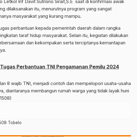
etkol Inf Davit Sutrisno Sirait,S.E
saat di konfirmasi awak
ng dilaksanakan itu, menurutnya program yang sangat
amanya masyarakat yang kurang mampu.
tugas perbantuan kepada pemerintah daerah dalam rangka
gkatan taraf hidup masyarakat. Selain itu, kegiatan dilakukan
 kebersamaan dan kekompakan serta terciptanya kemantapan
ya.
i Tugas Perbantuan TNI Pengamanan Pemilu 2024
alan 8 wajib TNI, menjadi contoh dan mempelopori usaha-usaha
gnya, diantaranya membangun rumah warga yang tidak layak huni
-1508)
508 Tobelo