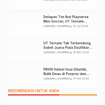
Delapan Tim Ikut Playverse
Mini Soccer, UT Ternate
Perkuat Kolaborasi
calendar_month
Ming, 19 Jul 2026
UT Ternate Tak Terbendung,
Sabet Juara Piala Dzulfikar
Tawal
calendar_month
Ming, 10 Mei 2026
PBVSI Halsel Usai Dilantik,
Bidik Emas di Porprov dan
Popda 2026
calendar_month
Ming, 15 Feb 2026
REKOMENDASI UNTUK ANDA