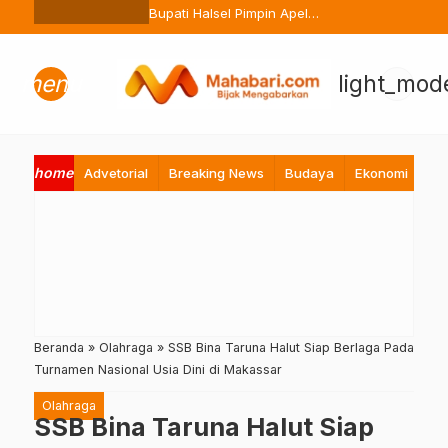
Ternate Buang Sembarangan
Bupati Halsel Pimpin Apel
Perdana Pasca Lebaran, Tekan
Peningkatan Pelayanan ASN
menu
light_mod
home
Advetorial
Breaking News
Budaya
Ekonomi
Hi
Beranda
»
Olahraga
»
SSB Bina Taruna Halut Siap Berlaga Pada
Turnamen Nasional Usia Dini di Makassar
Olahraga
SSB Bina Taruna Halut Siap