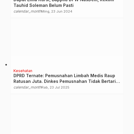
Tauhid Soleman Belum Pasti
calendar_month
Ming, 23 Jun 2024
Kesehatan
DPRD Ternate: Pemusnahan Limbah Medis Raup
Ratusan Juta. Dinkes Pemusnahan Tidak Bertarif,
Minta Tambah Anggaran
calendar_month
Rab, 23 Jul 2025