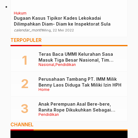
Hukum
Dugaan Kasus Tipikor Kades Lekokadai
Dilimpahkan Diam- Diam ke Inspektorat Sula
calendar_month
Ming, 22 Mei 2022
TERPOPULER
Teras Baca UMMI Kelurahan Sasa
Masuk Tiga Besar Nasional, Tim
Nasional
Pendidikan
Penilai Lakukan Visitasi di Ternate
Perusahaan Tambang PT. IMM Milik
Benny Laos Diduga Tak Miliki Izin HPH
Home
Anak Perempuan Asal Bere-bere,
Ranita Rope Dikukuhkan Sebagai
Pendidikan
Guru Besar dan Rektor Ummu
CHANNEL