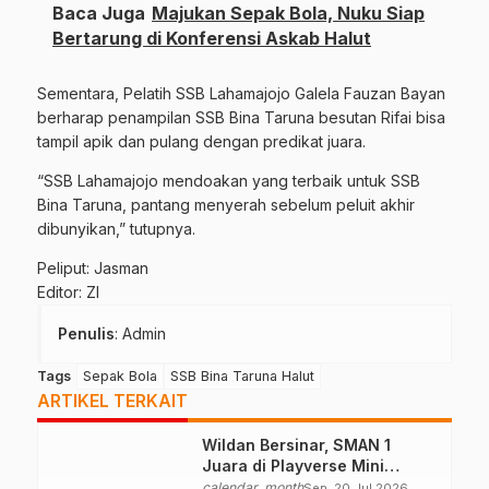
Baca Juga
Majukan Sepak Bola, Nuku Siap
Bertarung di Konferensi Askab Halut
Sementara, Pelatih SSB Lahamajojo Galela Fauzan Bayan
berharap penampilan SSB Bina Taruna besutan Rifai bisa
tampil apik dan pulang dengan predikat juara.
“SSB Lahamajojo mendoakan yang terbaik untuk SSB
Bina Taruna, pantang menyerah sebelum peluit akhir
dibunyikan,” tutupnya.
Peliput: Jasman
Editor: ZI
Penulis
: Admin
Tags
Sepak Bola
SSB Bina Taruna Halut
ARTIKEL TERKAIT
Wildan Bersinar, SMAN 1
Juara di Playverse Mini
Soccer UT Ternate
calendar_month
Sen, 20 Jul 2026