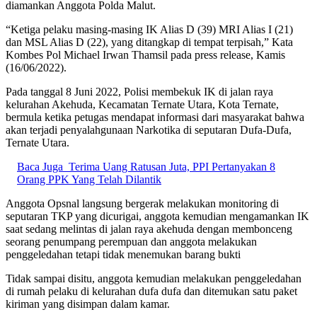
diamankan Anggota Polda Malut.
“Ketiga pelaku masing-masing IK Alias D (39) MRI Alias I (21)
dan MSL Alias D (22), yang ditangkap di tempat terpisah,” Kata
Kombes Pol Michael Irwan Thamsil pada press release, Kamis
(16/06/2022).
Pada tanggal 8 Juni 2022, Polisi membekuk IK di jalan raya
kelurahan Akehuda, Kecamatan Ternate Utara, Kota Ternate,
bermula ketika petugas mendapat informasi dari masyarakat bahwa
akan terjadi penyalahgunaan Narkotika di seputaran Dufa-Dufa,
Ternate Utara.
Baca Juga
Terima Uang Ratusan Juta, PPI Pertanyakan 8
Orang PPK Yang Telah Dilantik
Anggota Opsnal langsung bergerak melakukan monitoring di
seputaran TKP yang dicurigai, anggota kemudian mengamankan IK
saat sedang melintas di jalan raya akehuda dengan membonceng
seorang penumpang perempuan dan anggota melakukan
penggeledahan tetapi tidak menemukan barang bukti
Tidak sampai disitu, anggota kemudian melakukan penggeledahan
di rumah pelaku di kelurahan dufa dufa dan ditemukan satu paket
kiriman yang disimpan dalam kamar.