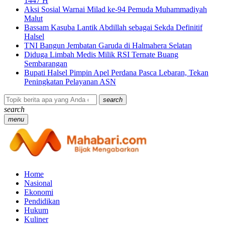
1447 H
Aksi Sosial Warnai Milad ke-94 Pemuda Muhammadiyah
Malut
Bassam Kasuba Lantik Abdillah sebagai Sekda Definitif
Halsel
TNI Bangun Jembatan Garuda di Halmahera Selatan
Diduga Limbah Medis Milik RSI Ternate Buang
Sembarangan
Bupati Halsel Pimpin Apel Perdana Pasca Lebaran, Tekan
Peningkatan Pelayanan ASN
search
search
menu
Home
Nasional
Ekonomi
Pendidikan
Hukum
Kuliner