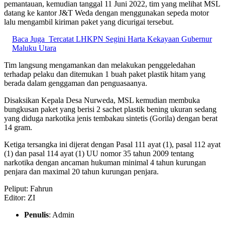
pemantauan, kemudian tanggal 11 Juni 2022, tim yang melihat MSL
datang ke kantor J&T Weda dengan menggunakan sepeda motor
lalu mengambil kiriman paket yang dicurigai tersebut.
Baca Juga
Tercatat LHKPN Segini Harta Kekayaan Gubernur
Maluku Utara
Tim langsung mengamankan dan melakukan penggeledahan
terhadap pelaku dan ditemukan 1 buah paket plastik hitam yang
berada dalam genggaman dan penguasaanya.
Disaksikan Kepala Desa Nurweda, MSL kemudian membuka
bungkusan paket yang berisi 2 sachet plastik bening ukuran sedang
yang diduga narkotika jenis tembakau sintetis (Gorila) dengan berat
14 gram.
Ketiga tersangka ini dijerat dengan Pasal 111 ayat (1), pasal 112 ayat
(1) dan pasal 114 ayat (1) UU nomor 35 tahun 2009 tentang
narkotika dengan ancaman hukuman minimal 4 tahun kurungan
penjara dan maximal 20 tahun kurungan penjara.
Peliput: Fahrun
Editor: ZI
Penulis
: Admin