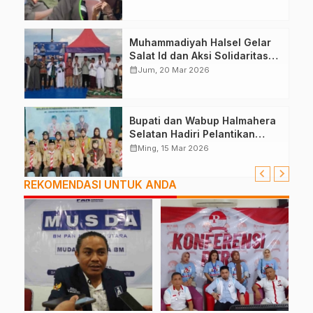
Muhammadiyah Halsel Gelar
Salat Id dan Aksi Solidaritas
Palestina
calendar_month
Jum, 20 Mar 2026
Bupati dan Wabup Halmahera
Selatan Hadiri Pelantikan
Mabiran Pramuka se-Kwarcab
calendar_month
Ming, 15 Mar 2026
REKOMENDASI UNTUK ANDA