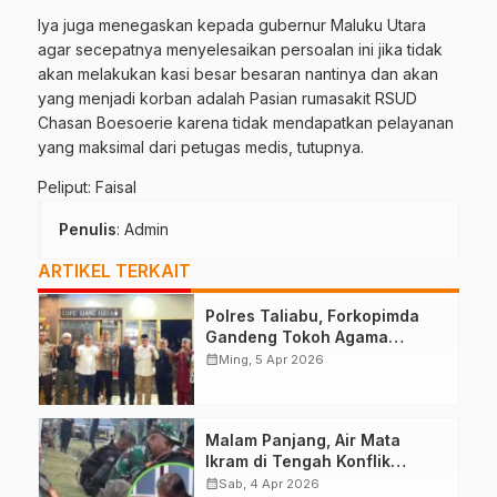
Iya juga menegaskan kepada gubernur Maluku Utara
agar secepatnya menyelesaikan persoalan ini jika tidak
akan melakukan kasi besar besaran nantinya dan akan
yang menjadi korban adalah Pasian rumasakit RSUD
Chasan Boesoerie karena tidak mendapatkan pelayanan
yang maksimal dari petugas medis, tutupnya.
Peliput: Faisal
Penulis
: Admin
ARTIKEL TERKAIT
Polres Taliabu, Forkopimda
Gandeng Tokoh Agama
Deklarasikan Damai
calendar_month
Ming, 5 Apr 2026
Malam Panjang, Air Mata
Ikram di Tengah Konflik
Halteng
calendar_month
Sab, 4 Apr 2026