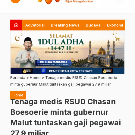
home
Advetorial
Breaking News
Budaya
Ekonomi
Hi
Beranda
»
Home
»
Tenaga medis RSUD Chasan Boesoerie
minta gubernur Malut tuntaskan gaji pegawai 27,9 miliar
Home
Tenaga medis RSUD Chasan
Boesoerie minta gubernur
Malut tuntaskan gaji pegawai
27,9 miliar