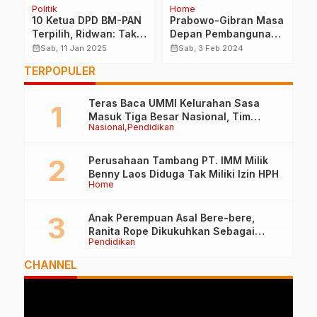
Politik
Home
H
M
10 Ketua DPD BM-PAN
Prabowo-Gibran Masa
J
n
Terpilih, Ridwan: Tak
Depan Pembangunan
d
Ada Kelompok Kecil
dan Kemajuan Malut
M
calendar_month
calendar_month
calendar_month
Sab, 11 Jan 2025
Sab, 3 Feb 2024
M
TERPOPULER
Teras Baca UMMI Kelurahan Sasa
Masuk Tiga Besar Nasional, Tim
Nasional
Pendidikan
Penilai Lakukan Visitasi di Ternate
Perusahaan Tambang PT. IMM Milik
Benny Laos Diduga Tak Miliki Izin HPH
Home
Anak Perempuan Asal Bere-bere,
Ranita Rope Dikukuhkan Sebagai
Pendidikan
Guru Besar dan Rektor Ummu
CHANNEL