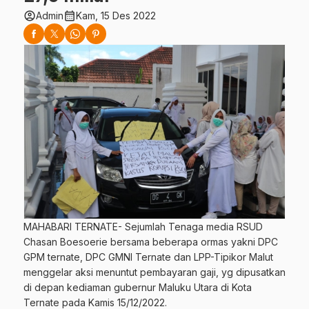
account_circle
calendar_month
Admin
Kam, 15 Des 2022
MAHABARI TERNATE- Sejumlah Tenaga media RSUD
Chasan Boesoerie bersama beberapa ormas yakni DPC
GPM ternate, DPC GMNI Ternate dan LPP-Tipikor Malut
menggelar aksi menuntut pembayaran gaji, yg dipusatkan
di depan kediaman gubernur Maluku Utara di Kota
Ternate pada Kamis 15/12/2022.