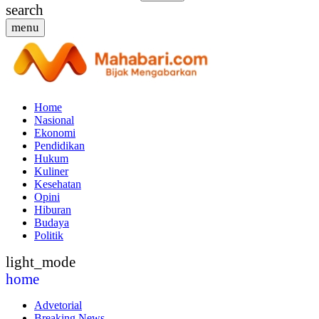
search
menu
Home
Nasional
Ekonomi
Pendidikan
Hukum
Kuliner
Kesehatan
Opini
Hiburan
Budaya
Politik
light_mode
home
Advetorial
Breaking News