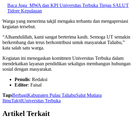
Baca Juga
MWA dan KPI Universitas Terbuka Tinjau SALUT
Tidore Kepulauan
Warga yang menerima takjil mengaku terbantu dan mengapresiasi
kegiatan tersebut.
“Alhamdulillah, kami sangat berterima kasih. Semoga UT semakin
berkembang dan terus berkontribusi untuk masyarakat Taliabu,”
kata salah satu warga.
Kegiatan ini menegaskan komitmen Universitas Terbuka dalam
mendekatkan layanan pendidikan sekaligus membangun hubungan
sosial dengan masyarakat.
Penulis
: Redaksi
Editor
: Faisal
Tags
Berbagi
Kabupaten Pulau Taliabu
Salut Mutiara
Ilmu
Takjil
Universitas Terbuka
Artikel Terkait