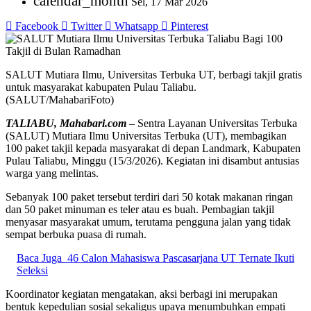
calendar_month
Sel, 17 Mar 2026
Facebook
Twitter
Whatsapp
Pinterest
SALUT Mutiara Ilmu, Universitas Terbuka UT, berbagi takjil gratis
untuk masyarakat kabupaten Pulau Taliabu.
(SALUT/MahabariFoto)
TALIABU, Mahabari.com
–
Sentra Layanan Universitas Terbuka
(SALUT) Mutiara Ilmu Universitas Terbuka (UT), membagikan
100 paket takjil kepada masyarakat di depan Landmark, Kabupaten
Pulau Taliabu, Minggu (15/3/2026). Kegiatan ini disambut antusias
warga yang melintas.
Sebanyak 100 paket tersebut terdiri dari 50 kotak makanan ringan
dan 50 paket minuman es teler atau es buah. Pembagian takjil
menyasar masyarakat umum, terutama pengguna jalan yang tidak
sempat berbuka puasa di rumah.
Baca Juga
46 Calon Mahasiswa Pascasarjana UT Ternate Ikuti
Seleksi
Koordinator kegiatan mengatakan, aksi berbagi ini merupakan
bentuk kepedulian sosial sekaligus upaya menumbuhkan empati