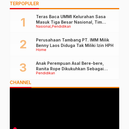
TERPOPULER
Teras Baca UMMI Kelurahan Sasa
Masuk Tiga Besar Nasional, Tim
Nasional
Pendidikan
Penilai Lakukan Visitasi di Ternate
Perusahaan Tambang PT. IMM Milik
Benny Laos Diduga Tak Miliki Izin HPH
Home
Anak Perempuan Asal Bere-bere,
Ranita Rope Dikukuhkan Sebagai
Pendidikan
Guru Besar dan Rektor Ummu
CHANNEL