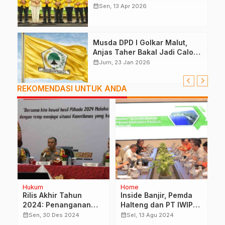
Mampu Atau Tidak?
calendar_month
Sen, 13 Apr 2026
Musda DPD I Golkar Malut,
Anjas Taher Bakal Jadi Calon
Tunggal
calendar_month
Jum, 23 Jan 2026
REKOMENDASI UNTUK ANDA
Hukum
Home
Po
Rilis Akhir Tahun
Inside Banjir, Pemda
S
2024: Penanganan
Halteng dan PT IWIP
K
Kasus Reskrimum dan
Lakukan Rapat
M
calendar_month
calendar_month
calendar_month
Sen, 30 Des 2024
Sel, 13 Agu 2024
TP Pemilukada
Koordinasi Terpadu
D