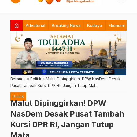
home
Advetorial
Breaking News
Budaya
Ekonomi
Hi
Beranda
»
Politik
»
Malut Dipinggirkan! DPW NasDem Desak
Pusat Tambah Kursi DPR RI, Jangan Tutup Mata
Politik
Malut Dipinggirkan! DPW
NasDem Desak Pusat Tambah
Kursi DPR RI, Jangan Tutup
Mata