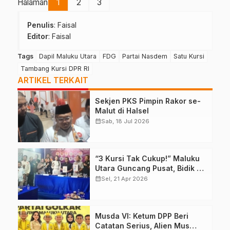
Halaman
1
2
3
Penulis
: Faisal
Editor
: Faisal
Tags
Dapil Maluku Utara
FDG
Partai Nasdem
Satu Kursi
Tambang Kursi DPR RI
ARTIKEL TERKAIT
Sekjen PKS Pimpin Rakor se-
Malut di Halsel
calendar_month
Sab, 18 Jul 2026
“3 Kursi Tak Cukup!” Maluku
Utara Guncang Pusat, Bidik 6
Kursi DPR RI
calendar_month
Sel, 21 Apr 2026
Musda VI: Ketum DPP Beri
Catatan Serius, Alien Mus