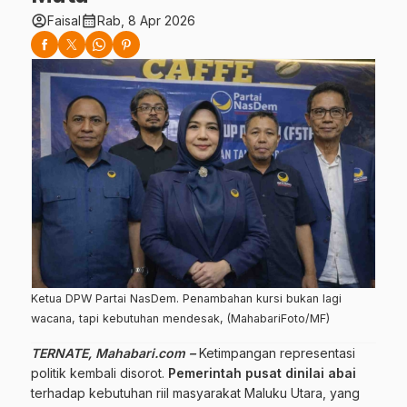
account_circle
calendar_month
Faisal
Rab, 8 Apr 2026
Ketua DPW Partai NasDem. Penambahan kursi bukan lagi
wacana, tapi kebutuhan mendesak, (MahabariFoto/MF)
TERNATE, Mahabari.com –
Ketimpangan representasi
politik kembali disorot.
Pemerintah pusat dinilai abai
terhadap kebutuhan riil masyarakat Maluku Utara, yang